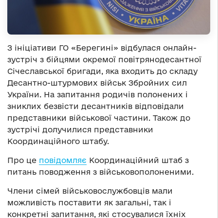
З ініціативи ГО «Берегині» відбулася онлайн-
зустріч з бійцями окремої повітрянодесантної
Січеславської бригади, яка входить до складу
Десантно-штурмових військ Збройних сил
України. На запитання родичів полонених і
зниклих безвісти десантників відповідали
представники військової частини. Також до
зустрічі долучилися представники
Координаційного штабу.
Про це
повідомляє
Координаційний штаб з
питань поводження з військовополоненими.
Члени сімей військовослужбовців мали
можливість поставити як загальні, так і
конкретні запитання, які стосувалися їхніх