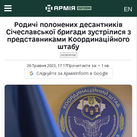
EN
Родичі полонених десантників
Січеславської бригади зустрілися з
представниками Координаційного
штабу
НОВИНИ
26 Травня 2023, 17:17
Прочитаєте за:
< 1
хв.
Слідкуйте за АрміяInform в Google