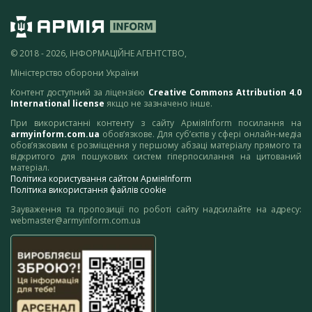
© 2018 - 2026, ІНФОРМАЦІЙНЕ АГЕНТСТВО,
Міністерство оборони України
Контент доступний за ліцензією
Creative Commons Attribution 4.0
International license
якщо не зазначено інше.
При використанні контенту з сайту АрміяInform посилання на
armyinform.com.ua
обов’язкове. Для суб’єктів у сфері онлайн-медіа
обов’язковим є розміщення у першому абзаці матеріалу прямого та
відкритого для пошукових систем гіперпосилання на цитований
матеріал.
Політика користування сайтом АрміяInform
Політика використання файлів cookie
Зауваження та пропозиції по роботі сайту надсилайте на адресу:
webmaster@armyinform.com.ua