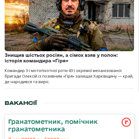
Знищив шістьох росіян, а сімох взяв у полон:
історія командира «Гіря»
Командир 3-ї мотопіхотної роти 43-ї окремої механізованої
бригади Олексій із позивним «Гіря» захищає Харківщину — край,
де народився та виріс.
ВАКАНСІЇ
Гранатометник, помічник
гранатометника