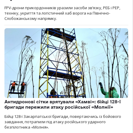
FPV-дрони прикордонників уразили засоби зв’язку, РЕБ і РЕР,
техніку, укриття та логістичний хаб ворога на Північно-
Слобожанському напрямку.
Антидронові сітки врятували «Хамві»: бійці 128-ї
бригади пережили атаку російської «Молнії»
Бійці 128-ї Закарпатської бригади, повертаючись із бойового
завдання, потрапили під атаку російського ударного
безпілотника «Молнія».