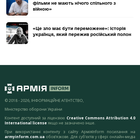
фільми не мають нічого спільного з
війною»
«Це зло має бути переможене»: історія
українця, який пережив російський полон
© 2018 - 2026, ІНФОРМАЦІЙНЕ АГЕНТСТВО,
Міністерство оборони України
Контент доступний за ліцензією
Creative Commons Attribution 4.0
International license
якщо не зазначено інше.
При використанні контенту з сайту АрміяInform посилання на
armyinform.com.ua
обов’язкове. Для суб’єктів у сфері онлайн-медіа