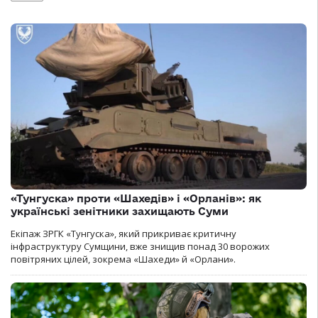
«Тунгуска» проти «Шахедів» і «Орланів»: як
українські зенітники захищають Суми
Екіпаж ЗРГК «Тунгуска», який прикриває критичну
інфраструктуру Сумщини, вже знищив понад 30 ворожих
повітряних цілей, зокрема «Шахеди» й «Орлани».