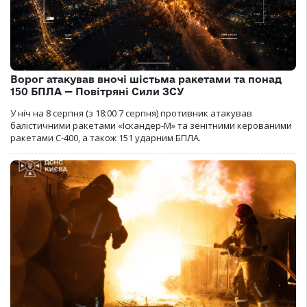
Ворог атакував вночі шістьма ракетами та понад
150 БПЛА — Повітряні Сили ЗСУ
У ніч на 8 серпня (з 18:00 7 серпня) противник атакував
балістичними ракетами «Іскандер-М» та зенітними керованими
ракетами С-400, а також 151 ударним БПЛА.