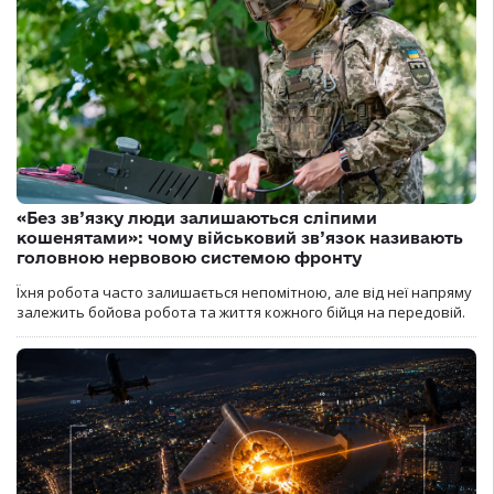
«Без зв’язку люди залишаються сліпими
кошенятами»: чому військовий зв’язок називають
головною нервовою системою фронту
Їхня робота часто залишається непомітною, але від неї напряму
залежить бойова робота та життя кожного бійця на передовій.