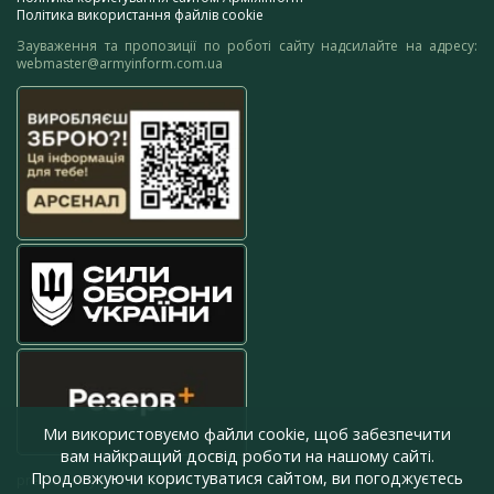
Політика використання файлів cookie
Зауваження та пропозиції по роботі сайту надсилайте на адресу:
webmaster@armyinform.com.ua
Ми використовуємо файли cookie, щоб забезпечити
вам найкращий досвід роботи на нашому сайті.
Продовжуючи користуватися сайтом, ви погоджуєтесь
press@armyinform.com.ua