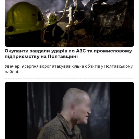
Окупанти завдали ударів по АЗС та промисловому
підприємству на Полтавщині
Увечері 9 серпня ворог атакував кілька обʼєктів у Полтавському
районі.