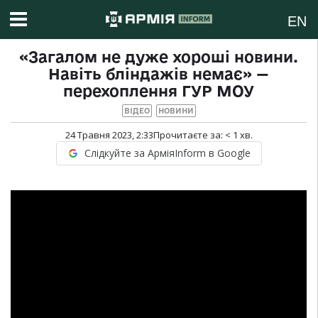
EN
«Загалом не дуже хороші новини.
Навіть бліндажів немає» —
перехоплення ГУР МОУ
ВІДЕО
НОВИНИ
24 Травня 2023, 2:33
Прочитаєте за:
< 1
хв.
Слідкуйте за АрміяInform в Google