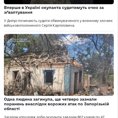
Вперше в Україні окупанта судитимуть очно за
зґвалтування
У Дніпрі починають судити обвинуваченого у воєнному злочині
військовополоненого Сергія Карпіловича.
Одна людина загинула, ще четверо зазнали
поранень внаслідок ворожих атак по Запорізькій
області
Загалом упродовж доби окупанти завдали 867 ударів по 47