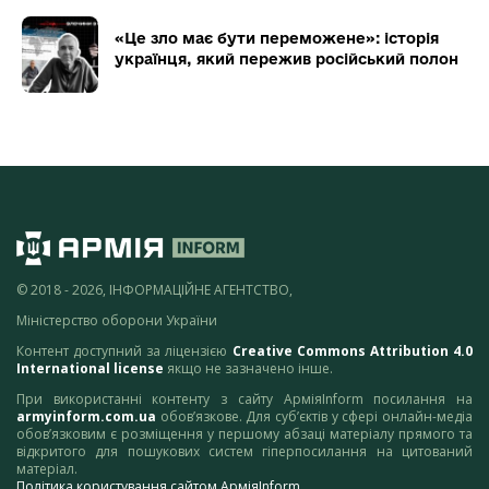
«Це зло має бути переможене»: історія
українця, який пережив російський полон
© 2018 - 2026, ІНФОРМАЦІЙНЕ АГЕНТСТВО,
Міністерство оборони України
Контент доступний за ліцензією
Creative Commons Attribution 4.0
International license
якщо не зазначено інше.
При використанні контенту з сайту АрміяInform посилання на
armyinform.com.ua
обов’язкове. Для суб’єктів у сфері онлайн-медіа
обов’язковим є розміщення у першому абзаці матеріалу прямого та
відкритого для пошукових систем гіперпосилання на цитований
матеріал.
Політика користування сайтом АрміяInform