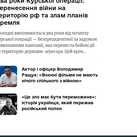
ва роки Курської операції:
еренесення війни на
ериторію рф та злам планів
ремля
ьогодні виповнюється два роки від початку
урської операції — безпрецедентної за задумом
виконанням кампанії, яка перенесла бойові дії
а територію держави-агресора. Цей крок…
Актор і офіцер Володимир
Ращук: «Воєнні фільми не мають
нічого спільного з війною»
«Це зло має бути переможене»:
історія українця, який пережив
російський полон