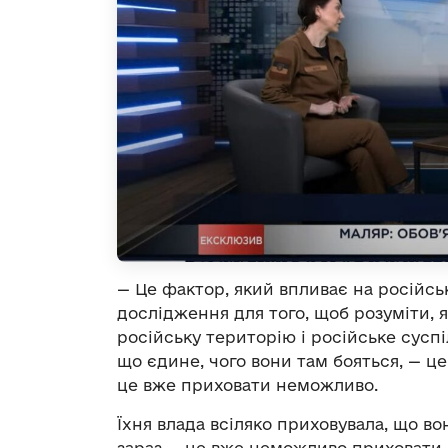
— Це фактор, який впливає на російсь
дослідження для того, щоб розуміти,
російську територію і російське суспі
що єдине, чого вони там бояться, — це
це вже приховати неможливо.
Їхня влада всіляко приховувала, що вони
зараз — це вже неможливо приховати. 