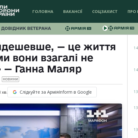
ГОЛОВНА
ВАКАНСІЇ
СОЦЗАХИСТ
ПРО 
ДОВІДНИК ВЕТЕРАНА
айдешевше, — це життя
14
и вони взагалі не
 — Ганна Маляр
14
НОВИНИ
13
Слідкуйте за АрміяInform в Google
1
хв.
13
13