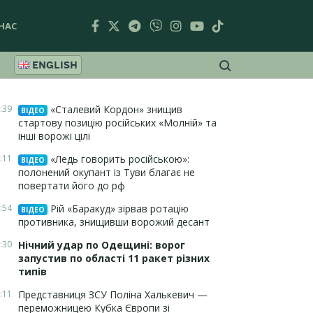
НАС
ENGLISH
:39
«Сталевий Кордон» знищив
ВІДЕО
стартову позицію російських «Молній» та
інші ворожі цілі
:11
«Ледь говорить російською»:
ВІДЕО
полонений окупант із Туви благає не
повертати його до рф
:54
Рій «Баракуд» зірвав ротацію
ВІДЕО
противника, знищивши ворожий десант
:30
Нічний удар по Одещині: ворог
запустив по області 11 ракет різних
типів
:11
Представниця ЗСУ Поліна Халькевич —
переможницею Кубка Європи зі