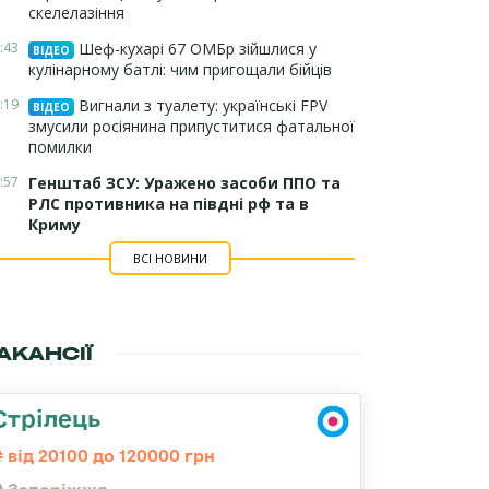
скелелазіння
:43
Шеф-кухарі 67 ОМБр зійшлися у
ВІДЕО
кулінарному батлі: чим пригощали бійців
:19
Вигнали з туалету: українські FPV
ВІДЕО
змусили росіянина припуститися фатальної
помилки
:57
Генштаб ЗСУ: Уражено засоби ППО та
РЛС противника на півдні рф та в
Криму
ВСІ НОВИНИ
АКАНСІЇ
Стрілець
від 20100 до 120000 грн