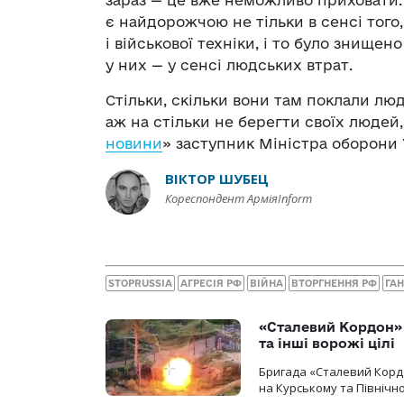
є найдорожчою не тільки в сенсі того
і військової техніки, і то було знище
у них — у сенсі людських втрат.
Стільки, скільки вони там поклали лю
аж на стільки не берегти своїх людей
новини
» заступник Міністра оборони 
ВІКТОР ШУБЕЦ
Кореспондент АрміяInform
STOPRUSSIA
АГРЕСІЯ РФ
ВІЙНА
ВТОРГНЕННЯ РФ
ГА
«Сталевий Кордон»
та інші ворожі цілі
Бригада «Сталевий Кордо
на Курському та Північ