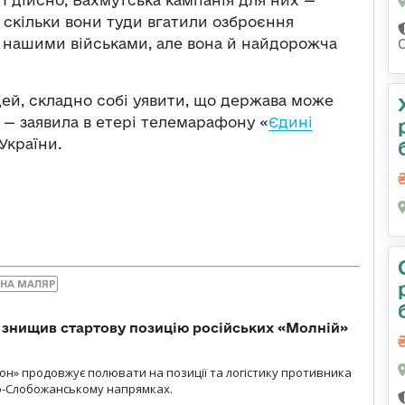
, скільки вони туди вгатили озброєння
но нашими військами, але вона й найдорожча
С
дей, складно собі уявити, що держава може
, — заявила в етері телемарафону «
Єдині
України.
ННА МАЛЯР
 знищив стартову позицію російських «Молній»
н» продовжує полювати на позиції та логістику противника
но-Слобожанському напрямках.