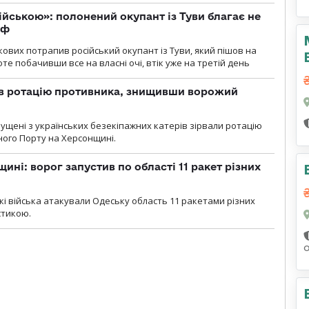
ійською»: полонений окупант із Туви благає не
рф
кових потрапив російський окупант із Туви, який пішов на
те побачивши все на власні очі, втік уже на третій день
ав ротацію противника, знищивши ворожий
пущені з українських безекіпажних катерів зірвали ротацію
зного Порту на Херсонщині.
ині: ворог запустив по області 11 ракет різних
ські війська атакували Одеську область 11 ракетами різних
істикою.