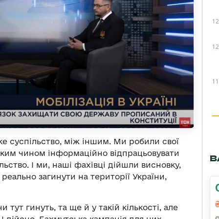
12
12
11
ке суспільство, між іншим. Ми робили свої
 яким чином інформаційно відпрацьовувати
В
льство. І ми, наші фахівці дійшли висновку,
 реально загинути на території України,
 тут гинуть, та ще й у такій кількості, але
І дійсно, Бахмутська кампанія для них —