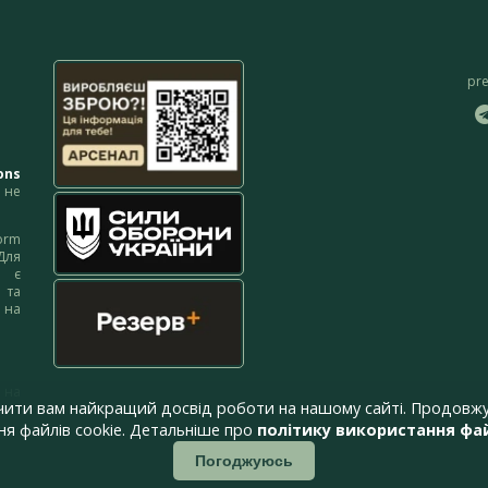
pr
ons
не
orm
Для
м є
 та
 на
 на
чити вам найкращий досвід роботи на нашому сайті. Продовжу
я файлів cookie. Детальніше про
політику використання фай
Погоджуюсь