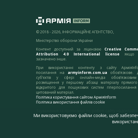
© 2018 - 2026, ІНФОРМАЦІЙНЕ АГЕНТСТВО,
Міністерство оборони України
Контент доступний за ліцензією
Creative Comm
Attribution 4.0 International license
якщо 
зазначено інше.
При використанні контенту з сайту АрміяInf
посилання на
armyinform.com.ua
обов’язкове. 
суб’єктів у сфері онлайн-медіа обов’язкови
розміщення у першому абзаці матеріалу прямого
відкритого для пошукових систем гіперпосилання
цитований матеріал.
Політика користування сайтом АрміяInform
Політика використання файлів cookie
Зауваження та пропозиції по роботі сайту надсилайте
Ми використовуємо файли cookie, щоб забезпе
адресу:
webmaster@armyinform.com.ua
використанн