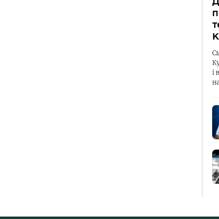
Д
п
т
К
С
К
і 
н