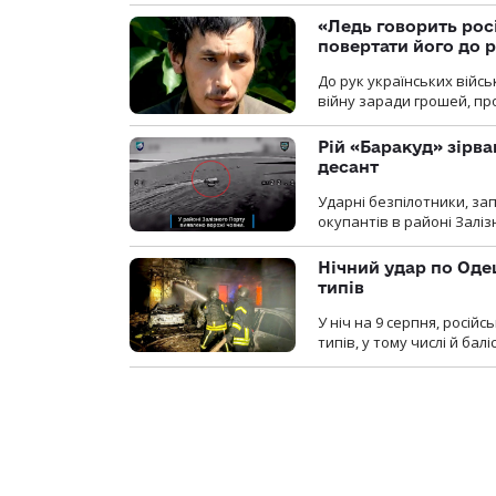
«Ледь говорить рос
повертати його до 
До рук українських війсь
війну заради грошей, про
Рій «Баракуд» зірв
десант
Ударні безпілотники, за
окупантів в районі Залі
Нічний удар по Одещ
типів
У ніч на 9 серпня, росій
типів, у тому числі й бал