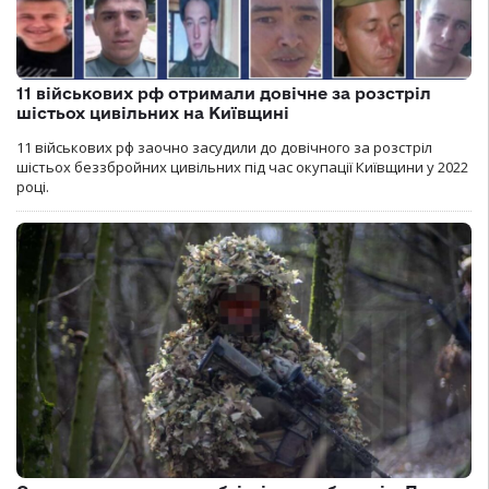
11 військових рф отримали довічне за розстріл
шістьох цивільних на Київщині
11 військових рф заочно засудили до довічного за розстріл
шістьох беззбройних цивільних під час окупації Київщини у 2022
році.