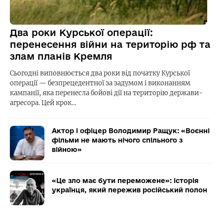
Два роки Курської операції:
перенесення війни на територію рф та
злам планів Кремля
Сьогодні виповнюється два роки від початку Курської
операції — безпрецедентної за задумом і виконанням
кампанії, яка перенесла бойові дії на територію держави-
агресора. Цей крок…
Актор і офіцер Володимир Ращук: «Воєнні
фільми не мають нічого спільного з
війною»
«Це зло має бути переможене»: історія
українця, який пережив російський полон