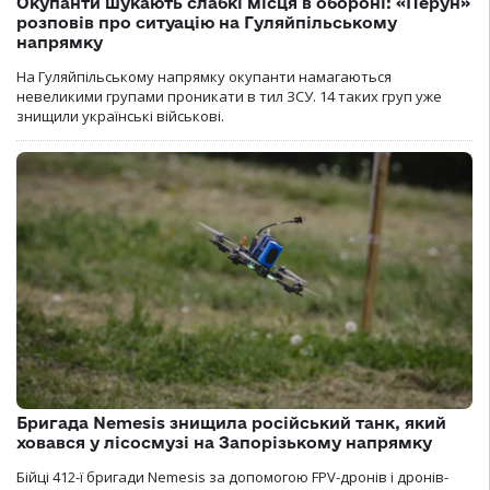
Окупанти шукають слабкі місця в обороні: «Перун»
розповів про ситуацію на Гуляйпільському
напрямку
На Гуляйпільському напрямку окупанти намагаються
невеликими групами проникати в тил ЗСУ. 14 таких груп уже
знищили українські військові.
Бригада Nemesis знищила російський танк, який
ховався у лісосмузі на Запорізькому напрямку
Бійці 412-ї бригади Nemesis за допомогою FPV-дронів і дронів-