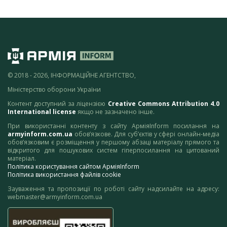
© 2018 - 2026, ІНФОРМАЦІЙНЕ АГЕНТСТВО,
Міністерство оборони України
Контент доступний за ліцензією
Creative Commons Attribution 4.0
International license
якщо не зазначено інше.
При використанні контенту з сайту АрміяInform посилання на
armyinform.com.ua
обов’язкове. Для суб’єктів у сфері онлайн-медіа
обов’язковим є розміщення у першому абзаці матеріалу прямого та
відкритого для пошукових систем гіперпосилання на цитований
матеріал.
Політика користування сайтом АрміяInform
Політика використання файлів cookie
Зауваження та пропозиції по роботі сайту надсилайте на адресу:
webmaster@armyinform.com.ua