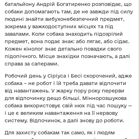
батальйону Андрій Богатиренко розповідає, що
собаки допомагають там, де не завжди під силу
людині знайти вибухонебезпечний предмет,
зокрема у важкодоступних місцях та під
завалами. Коли собака знаходить підозрілий
предмет, вона подає знак: або лягає, або сідає.
Кожен кінолог знає детально повадки свого
підопічного. Місце знахідки позначають, а далі
справа за саперами.
Робочий день у Сіріуса і Бесі скорочений, адже
собака – не робот і їй треба давати відпочити
від навантажень. У жарку пору року перерви
для відпочинку дещо більші. Міннорозшукова
собака використовує свій нюх під час пошуку —
і це є великим навантаження на її нервову
систему. Відпочинок, а далі знову до роботи.
Для захисту собакам так само, як і людям