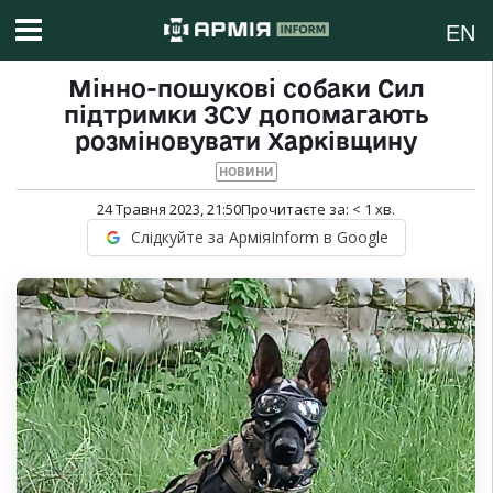
EN
Мінно-пошукові собаки Сил
підтримки ЗСУ допомагають
розміновувати Харківщину
НОВИНИ
24 Травня 2023, 21:50
Прочитаєте за:
< 1
хв.
Слідкуйте за АрміяInform в Google