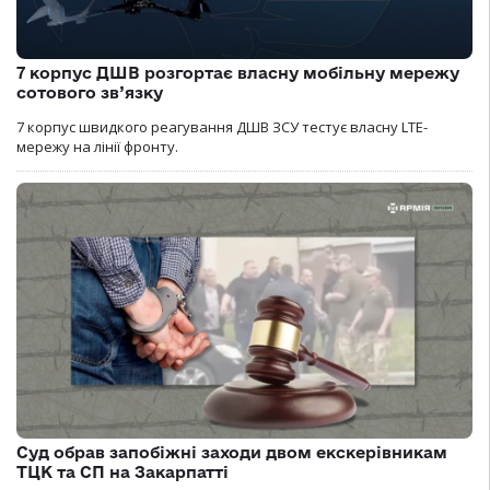
7 корпус ДШВ розгортає власну мобільну мережу
сотового зв’язку
7 корпус швидкого реагування ДШВ ЗСУ тестує власну LTE-
мережу на лінії фронту.
Суд обрав запобіжні заходи двом екскерівникам
ТЦК та СП на Закарпатті