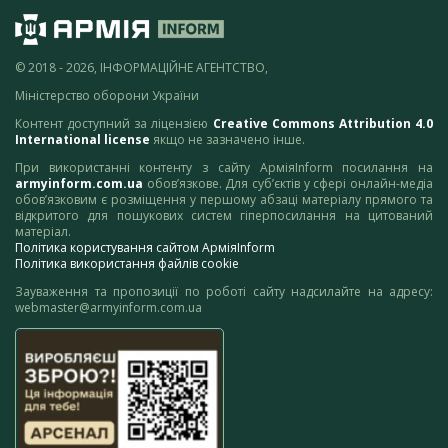
© 2018 - 2026, ІНФОРМАЦІЙНЕ АГЕНТСТВО,
Міністерство оборони України
Контент доступний за ліцензією
Creative Commons Attribution 4.0
International license
якщо не зазначено інше.
При використанні контенту з сайту АрміяInform посилання на
armyinform.com.ua
обов’язкове. Для суб’єктів у сфері онлайн-медіа
обов’язковим є розміщення у першому абзаці матеріалу прямого та
відкритого для пошукових систем гіперпосилання на цитований
матеріал.
Політика користування сайтом АрміяInform
Політика використання файлів cookie
Зауваження та пропозиції по роботі сайту надсилайте на адресу:
webmaster@armyinform.com.ua