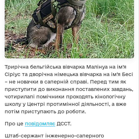
Трирічна бельгійська вівчарка Малінуа на ім’я
Сіріус та дворічна німецька вівчарка на ім’я Бесі
– не новачки в саперній справі. Перед тим як
приступити до виконання поставлених завдань,
чотирилапі помічники проходять кінологічну
школу у Центрі протимінної діяльності, а вже
потім приступають до роботи.
Про це
повідомляє
ДССТ.
Штаб-сержант інженерно-саперного