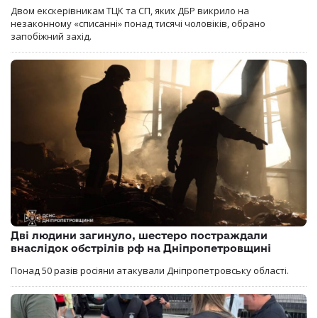
Двом екскерівникам ТЦК та СП, яких ДБР викрило на
незаконному «списанні» понад тисячі чоловіків, обрано
запобіжний захід.
Дві людини загинуло, шестеро постраждали
внаслідок обстрілів рф на Дніпропетровщині
Понад 50 разів росіяни атакували Дніпропетровську області.