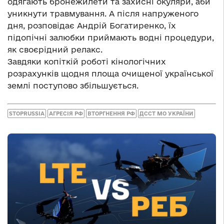
одягають бронежилети та захисні окуляри, аби
уникнути травмування. А після напруженого
дня, розповідає Андрій Богатиренко, їх
підопічні залюбки приймають водні процедури,
як своєрідний релакс.
Завдяки копіткій роботі кінологічних
розрахунків щодня площа очищеної української
землі поступово збільшується.
STOPRUSSIA
АГРЕСІЯ РФ
ВТОРГНЕННЯ РФ
ДССТ МО УКРАЇНИ