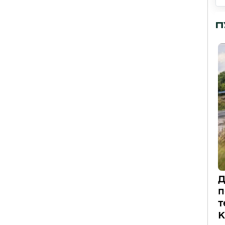
П
Д
п
т
К