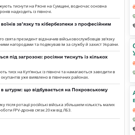
вжують тиснути на Рясне на Сумщині, водночас основна
ронів надходить із півночі.
воїнів зв’язку та кібербезпеки з професійним
о свята президент відзначив військовослужбовців зв’язку
ими нагородами та подякував їм за службу й захист України.
ся під загрозою: росіяни тиснуть із кількох
ють тиск на Куп’янськ із півночі та намагаються заводити в
у окупантів уже виявлено в північних районах.
 в штурм: що відбувається на Покровському
 після ротації російські війська збільшили кількість малих
оботи FPV-дронів сягає 20 км від ЛБЗ.