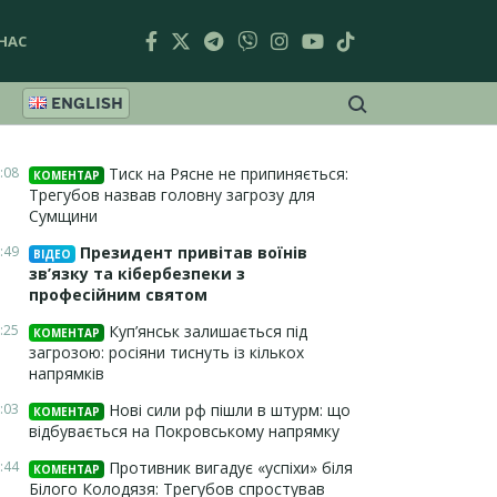
НАС
ENGLISH
:08
Тиск на Рясне не припиняється:
КОМЕНТАР
Трегубов назвав головну загрозу для
Сумщини
:49
Президент привітав воїнів
ВІДЕО
зв’язку та кібербезпеки з
професійним святом
:25
Куп’янськ залишається під
КОМЕНТАР
загрозою: росіяни тиснуть із кількох
напрямків
:03
Нові сили рф пішли в штурм: що
КОМЕНТАР
відбувається на Покровському напрямку
:44
Противник вигадує «успіхи» біля
КОМЕНТАР
Білого Колодязя: Трегубов спростував