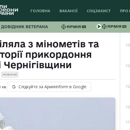
ГОЛОВНА
ВАКАНСІЇ
СОЦЗАХИСТ
ПРО 
ДОВІДНИК ВЕТЕРАНА
ляла з мінометів та
13
иторії прикордоння
 Чернігівщини
12
НОВИНИ
12
Слідкуйте за АрміяInform в Google
1
хв.
12
11