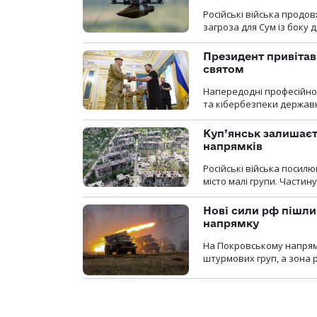
Російські війська продо
загроза для Сум із боку д
Президент привітав 
святом
Напередодні професійног
та кібербезпеки державн
Куп’янськ залишаєть
напрямків
Російські війська посилю
місто малі групи. Частин
Нові сили рф пішли
напрямку
На Покровському напрямку
штурмових груп, а зона р