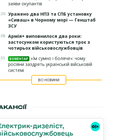
заяви окупантів
:26
Уражено два НПЗ та СПБ установку
«Сиваш» в Чорному морі — Генштаб
ЗСУ
:08
Армія+ виповнилося два роки:
застосунком користуються троє з
чотирьох військовослужбовців
:55
«Їм сумно і боляче»: чому
КОМЕНТАР
росіяни заздрять українській військовій
системі
ВСІ НОВИНИ
АКАНСІЇ
Електрик-дизеліст,
військовослужбовець