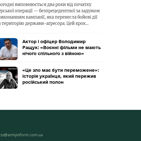
ьогодні виповнюється два роки від початку
урської операції — безпрецедентної за задумом
виконанням кампанії, яка перенесла бойові дії
а територію держави-агресора. Цей крок…
Актор і офіцер Володимир
Ращук: «Воєнні фільми не мають
нічого спільного з війною»
«Це зло має бути переможене»:
історія українця, який пережив
російський полон
ess@armyinform.com.ua