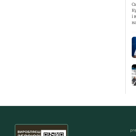
С
К
і 
н
pr