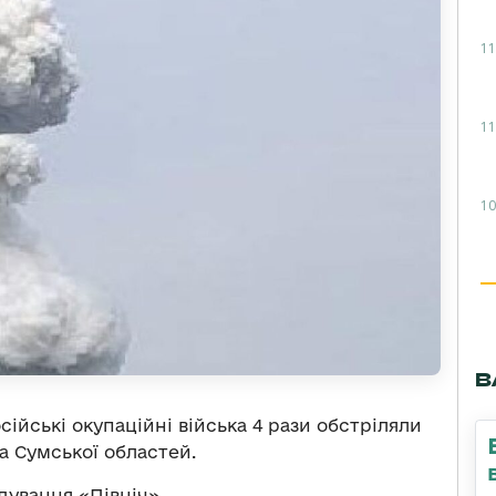
11
11
10
В
осійські окупаційні війська 4 рази обстріляли
а Сумської областей.
ування «Північ».