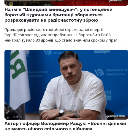
На ім’я “Швидкий винищувач”: у потенційній
боротьбі з дронами британці збираються
розраховувати на радіочастотну зброю
Приладдя радіочастотної зброї спрямованої енергії
RapidDestroyer під час випробувань із боротьби з БпЛА
нейтралізувало 80 дронів, що стало значним кроком у праг
Актор і офіцер Володимир Ращук: «Воєнні фільми
не мають нічого спільного з війною»