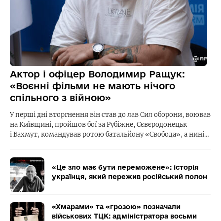
Актор і офіцер Володимир Ращук:
«Воєнні фільми не мають нічого
спільного з війною»
У перші дні вторгнення він став до лав Сил оборони, воював
на Київщині, пройшов бої за Рубіжне, Сєвєродонецьк
і Бахмут, командував ротою батальйону «Свобода», а нині…
«Це зло має бути переможене»: історія
українця, який пережив російський полон
«Хмарами» та «грозою» позначали
військових ТЦК: адміністратора восьми