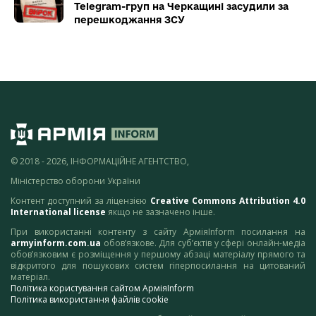
Telegram-груп на Черкащині засудили за
перешкоджання ЗСУ
© 2018 - 2026, ІНФОРМАЦІЙНЕ АГЕНТСТВО,
Міністерство оборони України
Контент доступний за ліцензією
Creative Commons Attribution 4.0
International license
якщо не зазначено інше.
При використанні контенту з сайту АрміяInform посилання на
armyinform.com.ua
обов’язкове. Для суб’єктів у сфері онлайн-медіа
обов’язковим є розміщення у першому абзаці матеріалу прямого та
відкритого для пошукових систем гіперпосилання на цитований
матеріал.
Політика користування сайтом АрміяInform
Політика використання файлів cookie