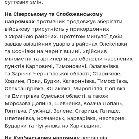
суттєвих змін.
На
Сіверському та
Слобожанському
напрямках
противник продовжує зберігати
військову присутність у прикордонних
з Україною районах. Протягом минулої доби
завдав авіаційних ударів в районах Олексіївки
та Соснівки на Чернігівщині. Здійснив
мінометні та артилерійські обстріли населених
пунктів Карповичі, Тимоновичі, Галаганівка
та Заріччя Чернігівської області; Старикове,
Ходине, Гірки, Будки, Катеринівка, Тимофіївка,
Олександрівка, Юнаківка, Миропілля, Попівка
та Дмитрівка Сумської області, а також
Морозова Долина, Шевченка, Козача Лопань,
Гоптівка, Лук’янці, Зелене, Стариця, Гатище,
Плетенівка, Вовчанськ, Варварівка, Нестерне,
Бударки та Чугунівка на Харківщині.
На
Куп’янському напрямку
ворош вів