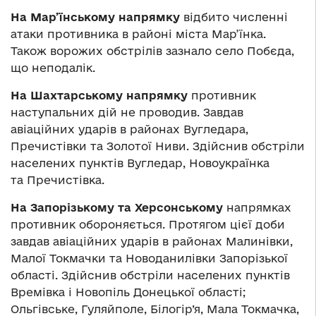
На Мар’їнському напрямку
відбито численні
атаки противника в районі міста Мар’їнка.
Також ворожих обстрілів зазнало село Побєда,
що неподалік.
На
Шахтарському напрямку
противник
наступальних дій не проводив. Завдав
авіаційних ударів в районах Вугледара,
Пречистівки та Золотої Ниви. Здійснив обстріли
населених пунктів Вугледар, Новоукраїнка
та Пречистівка.
На
Запорізькому та
Херсонському
напрямках
противник обороняється. Протягом цієї доби
завдав авіаційних ударів в районах Малинівки,
Малої Токмачки та Новоданилівки Запорізької
області. Здійснив обстріли населених пунктів
Времівка і Новопіль Донецької області;
Ольгівське, Гуляйполе, Білогір’я, Мала Токмачка,