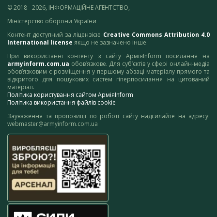
© 2018 - 2026, ІНФОРМАЦІЙНЕ АГЕНТСТВО,
Міністерство оборони України
Контент доступний за ліцензією
Creative Commons Attribution 4.0
International license
якщо не зазначено інше.
При використанні контенту з сайту АрміяInform посилання на
armyinform.com.ua
обов’язкове. Для суб’єктів у сфері онлайн-медіа
обов’язковим є розміщення у першому абзаці матеріалу прямого та
відкритого для пошукових систем гіперпосилання на цитований
матеріал.
Політика користування сайтом АрміяInform
Політика використання файлів cookie
Зауваження та пропозиції по роботі сайту надсилайте на адресу:
webmaster@armyinform.com.ua