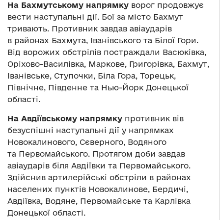
На
Бахмутському напрямку
ворог продовжує
вести наступальні дії. Бої за місто Бахмут
тривають. Противник завдав авіаударів
в районах Бахмута, Іванівського та Білої Гори.
Від ворожих обстрілів постраждали Васюківка,
Оріхово-Василівка, Маркове, Григорівка, Бахмут,
Іванівське, Ступочки, Біла Гора, Торецьк,
Північне, Південне та Нью-Йорк Донецької
області.
На
Авдіївському напрямку
противник вів
безуспішні наступальні дії у напрямках
Новокалинового, Сєверного, Водяного
та Первомайського. Протягом доби завдав
авіаударів біля Авдіївки та Первомайського.
Здійснив артилерійські обстріли в районах
населених пунктів Новокалинове, Бердичі,
Авдіївка, Водяне, Первомайське та Карлівка
Донецької області.