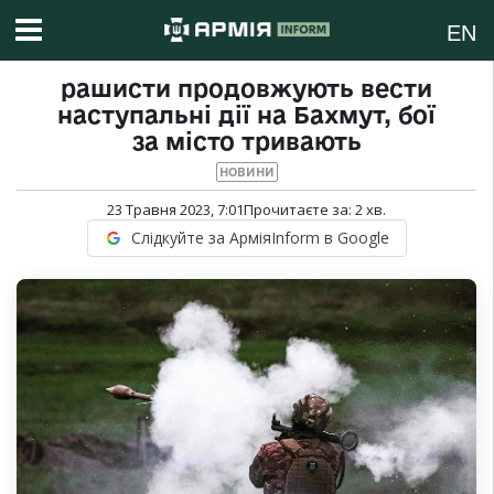
EN
рашисти продовжують вести
наступальні дії на Бахмут, бої
за місто тривають
НОВИНИ
23 Травня 2023, 7:01
Прочитаєте за:
2
хв.
Слідкуйте за АрміяInform в Google