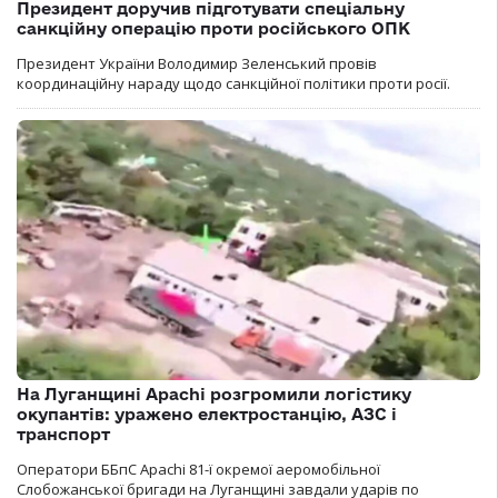
Президент доручив підготувати спеціальну
санкційну операцію проти російського ОПК
Президент України Володимир Зеленський провів
координаційну нараду щодо санкційної політики проти росії.
На Луганщині Apachi розгромили логістику
окупантів: уражено електростанцію, АЗС і
транспорт
Оператори ББпС Apachi 81-ї окремої аеромобільної
Слобожанської бригади на Луганщині завдали ударів по