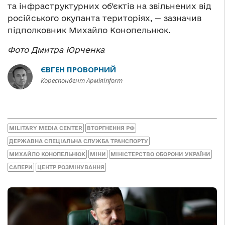
та інфраструктурних об’єктів на звільнених від
російського окупанта територіях, — зазначив
підполковник Михайло Конопельнюк.
Фото Дмитра Юрченка
ЄВГЕН ПРОВОРНИЙ
Кореспондент АрміяInform
MILITARY MEDIA CENTER
ВТОРГНЕННЯ РФ
ДЕРЖАВНА СПЕЦІАЛЬНА СЛУЖБА ТРАНСПОРТУ
МИХАЙЛО КОНОПЕЛЬНЮК
МІНИ
МІНІСТЕРСТВО ОБОРОНИ УКРАЇНИ
САПЕРИ
ЦЕНТР РОЗМІНУВАННЯ