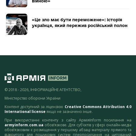
війною»
«Це зло має бути переможене»: історія
українця, який пережив російський полон
© 2018 - 2026, ІНФОРМАЦІЙНЕ АГЕНТСТВО,
Міністерство оборони України
Контент доступний за ліцензією
Creative Commons Attribution 4.0
International license
якщо не зазначено інше.
При використанні контенту з сайту АрміяInform посилання на
armyinform.com.ua
обов’язкове. Для суб’єктів у сфері онлайн-медіа
обов’язковим є розміщення у першому абзаці матеріалу прямого та
відкритого для пошукових систем гіперпосилання на цитований