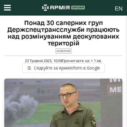
EN
Понад 30 саперних груп
Держспецтрансслужби працюють
над розмінуванням деокупованих
територій
НОВИНИ
23 Травня 2023, 10:58
Прочитаєте за:
< 1
хв.
Слідкуйте за АрміяInform в Google