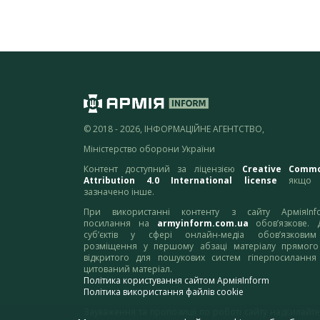
© 2018 - 2026, ІНФОРМАЦІЙНЕ АГЕНТСТВО,
Міністерство оборони України
Контент доступний за ліцензією
Creative Comm
Attribution 4.0 International license
якщо 
зазначено інше.
При використанні контенту з сайту АрміяInf
посилання на
armyinform.com.ua
обов’язкове. 
суб’єктів у сфері онлайн-медіа обов’язкови
розміщення у першому абзаці матеріалу прямого
відкритого для пошукових систем гіперпосилання
цитований матеріал.
Політика користування сайтом АрміяInform
Політика використання файлів cookie
Зауваження та пропозиції по роботі сайту надсилайте