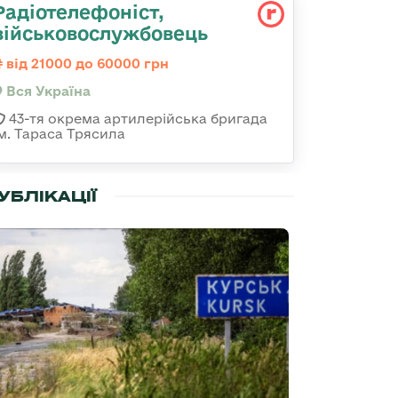
Радіотелефоніст,
військовослужбовець
від 21000 до 60000 грн
Вся Україна
43-тя окрема артилерійська бригада
ім. Тараса Трясила
УБЛІКАЦІЇ