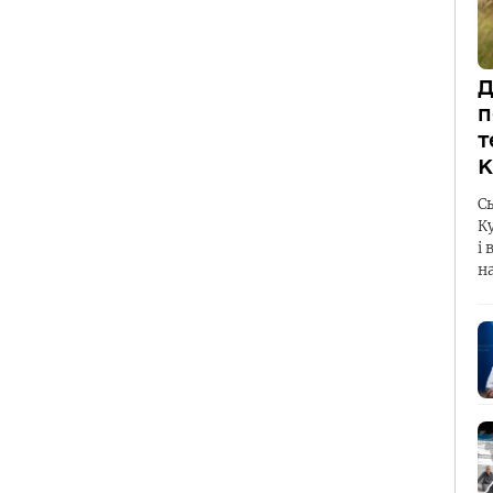
Д
п
т
К
С
К
і 
н