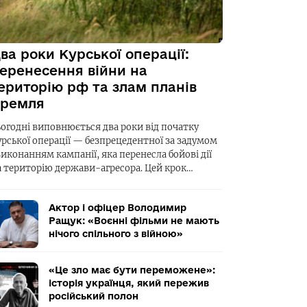
ва роки Курської операції:
еренесення війни на
ериторію рф та злам планів
ремля
ьогодні виповнюється два роки від початку
урської операції — безпрецедентної за задумом
виконанням кампанії, яка перенесла бойові дії
а територію держави-агресора. Цей крок…
Актор і офіцер Володимир
Ращук: «Воєнні фільми не мають
нічого спільного з війною»
«Це зло має бути переможене»:
історія українця, який пережив
російський полон