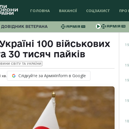
ГОЛОВНА
ВАКАНСІЇ
СОЦЗАХИСТ
ПРО 
ДОВІДНИК ВЕТЕРАНА
Україні 100 військових
19
а 30 тисяч пайків
ВИНИ СВІТУ ТА УКРАЇНИ
19
Слідкуйте за АрміяInform в Google
1
хв.
19
19
18