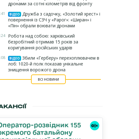
дронами за сотні кілометрів від фронту
:41
Дружба з садочку, «Золотий хрест» і
ВІДЕО
повернення із СЗЧ у «Рарог»: «Ширан» і
«Пін» обрали воювати дронами
:24
Робота над собою: харківський
безробітний отримав 15 років за
коригування російських ударів
:08
Збили «Герберу» перехоплювачем в
ВІДЕО
лоб: 1020-й полк показав унікальне
знищення ворожого дрона
ВСІ НОВИНИ
АКАНСІЇ
Оператор-розвідник 155
окремого батальйону