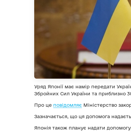
Уряд Японії має намір передати Украї
Збройних Сил України та приблизно 30
Про це
повідомляє
Міністерство закор
Зазначається, що ця допомога надаєтьс
Японія також планує надати допомогу 