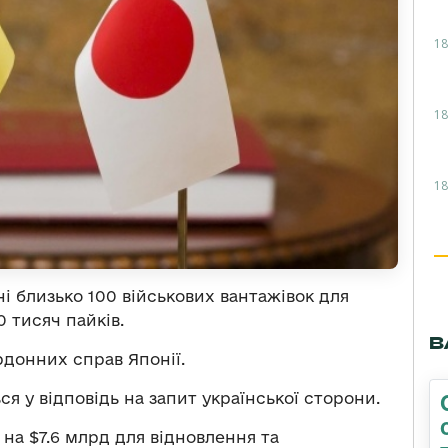
18
18
18
ні близько 100 військових вантажівок для
 тисяч пайків.
В
донних справ Японії.
я у відповідь на запит української сторони.
на $7.6 млрд для відновлення та