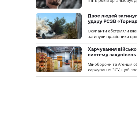
п’ять років організовує
Двоє людей загину
удару РСЗВ «Торнад
Окупанти обстріляли Ізю
загинули працівники цив
Харчування військ
систему закупівель
Міноборони та Агенція 
харчування ЗСУ, щоб зро