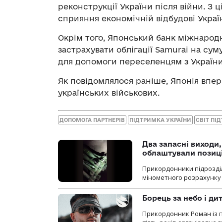
реконструкції України після війни. З 
сприяння економічній відбудові Украї
Окрім того, Японський банк міжнародн
застрахувати облігації Samurai на сум
для допомоги переселенцям з України
Як повідомлялося раніше, Японія вп
українських військових.
ДОПОМОГА ПАРТНЕРІВ
ПІДТРИМКА УКРАЇНИ
СВІТ ПІ
Два запасні виходи
облаштували позиц
Прикордонники підрозді
мінометного розрахунку 
Борець за небо і ди
Прикордонник Роман із 