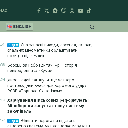
НАС
ENGLISH
:51
Два запасні виходи, арсенал, склади,
ВІДЕО
спальня: мінометники облаштували
позицію під землею
:38
Борець за небо і дитячі мрії: історія
прикордонника «Кума»
:24
Двоє людей загинули, ще четверо
постраждали внаслідок ворожого удару
РСЗВ «Торнадо-С» по Ізюму
:10
Харчування військових реформують:
Міноборони запускає нову систему
закупівель
:57
Вбивати ворога на відстані:
ВІДЕО
створено систему, яка дозволяє керувати