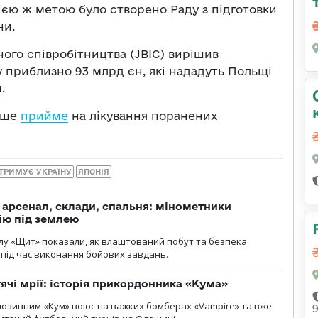
цією ж метою було створено Раду з підготовки
ни.
ого співробітництва (JBIC) вирішив
у приблизно 93 млрд єн, які нададуть Польщі
.
ерше
прийме
на лікування поранених
ДТРИМУЄ УКРАЇНУ
ЯПОНІЯ
, арсенал, склади, спальня: мінометники
ію під землею
лу «Щит» показали, як влаштований побут та безпека
під час виконання бойових завдань.
тячі мрії: історія прикордонника «Кума»
позивним «Кум» воює на важких бомберах «Vampire» та вже