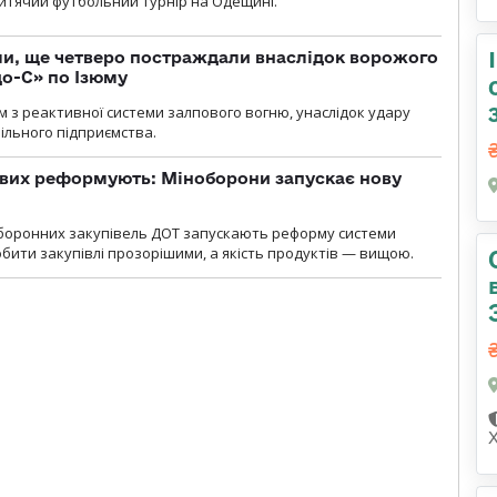
 дитячий футбольний турнір на Одещині.
ли, ще четверо постраждали внаслідок ворожого
о-С» по Ізюму
м з реактивної системи залпового вогню, унаслідок удару
ільного підприємства.
ових реформують: Міноборони запускає нову
оборонних закупівель ДОТ запускають реформу системи
бити закупівлі прозорішими, а якість продуктів — вищою.