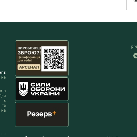
pr
ons
не
orm
Для
м є
 та
 на
 на