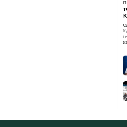
п
т
К
С
К
і 
н