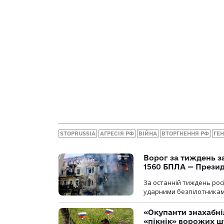
STOPRUSSIA
АГРЕСІЯ РФ
ВІЙНА
ВТОРГНЕННЯ РФ
ГЕ
Ворог за тиждень за
1560 БПЛА — Прези
За останній тиждень рос
ударними безпілотниками
«Окупанти знахабні
«пікнік» ворожих 