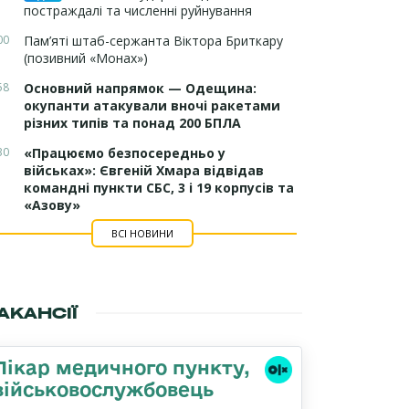
постраждалі та численні руйнування
00
Пам’яті штаб-сержанта Віктора Бриткару
(позивний «Монах»)
58
Основний напрямок — Одещина:
окупанти атакували вночі ракетами
різних типів та понад 200 БПЛА
30
«Працюємо безпосередньо у
військах»: Євгеній Хмара відвідав
командні пункти СБС, 3 і 19 корпусів та
«Азову»
ВСІ НОВИНИ
АКАНСІЇ
Лікар медичного пункту,
військовослужбовець