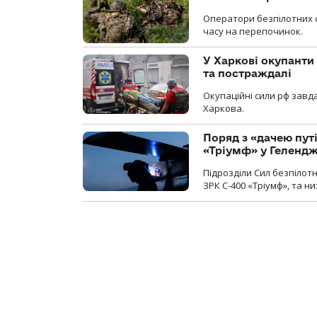
Оператори безпілотних 
часу на перепочинок.
У Харкові окупанти
та постраждалі
Окупаційні сили рф завд
Харкова.
Поряд з «дачею пут
«Тріумф» у Геленд
Підрозділи Сил безпілот
ЗРК С-400 «Тріумф», та н