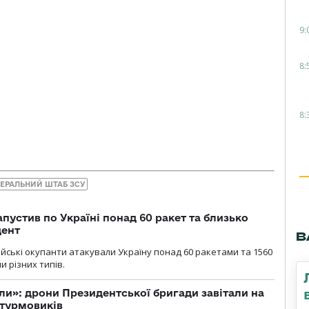
9:
8:
8:
НЕРАЛЬНИЙ ШТАБ ЗСУ
пустив по Україні понад 60 ракет та близько
дент
В
ійські окупанти атакували Україну понад 60 ракетами та 1560
 різних типів.
ли»: дрони Президентської бригади завітали на
штурмовиків