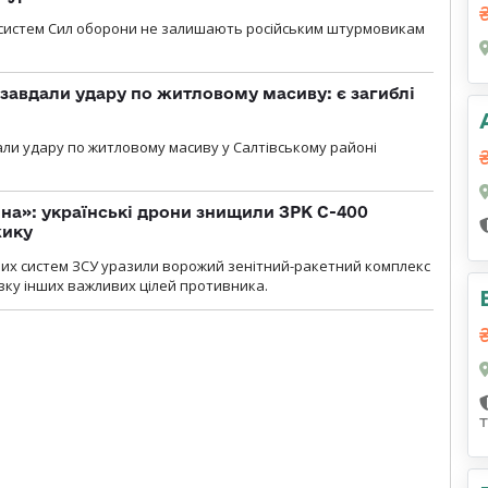
систем Сил оборони не залишають російським штурмовикам
 завдали удару по житловому масиву: є загиблі
али удару по житловому масиву у Салтівському районі
іна»: українські дрони знищили ЗРК С-400
жику
них систем ЗСУ уразили ворожий зенітний-ракетний комплекс
изку інших важливих цілей противника.