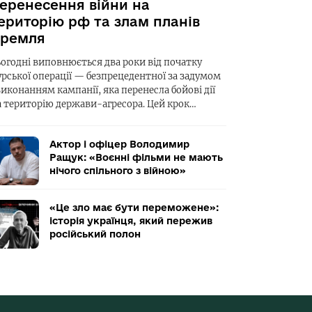
еренесення війни на
ериторію рф та злам планів
ремля
ьогодні виповнюється два роки від початку
урської операції — безпрецедентної за задумом
виконанням кампанії, яка перенесла бойові дії
а територію держави-агресора. Цей крок…
Актор і офіцер Володимир
Ращук: «Воєнні фільми не мають
нічого спільного з війною»
«Це зло має бути переможене»:
історія українця, який пережив
російський полон