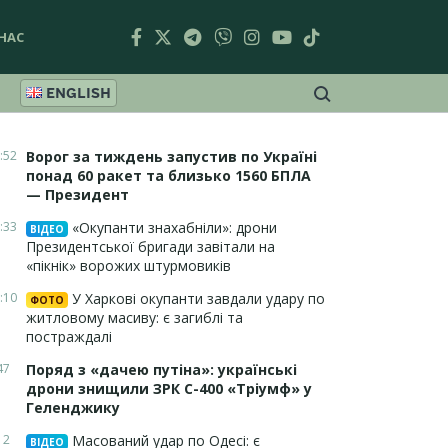
НАС
ENGLISH
:52
Ворог за тиждень запустив по Україні
понад 60 ракет та близько 1560 БПЛА
— Президент
:33
«Окупанти знахабніли»: дрони
ВІДЕО
Президентської бригади завітали на
«пікнік» ворожих штурмовиків
:10
У Харкові окупанти завдали удару по
ФОТО
житловому масиву: є загиблі та
постраждалі
47
Поряд з «дачею путіна»: українські
дрони знищили ЗРК С-400 «Тріумф» у
Геленджику
12
Масований удар по Одесі: є
ВІДЕО