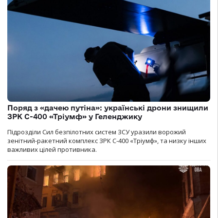
Поряд з «дачею путіна»: українські дрони знищили
ЗРК С-400 «Тріумф» у Геленджику
Підрозділи Сил безпілотних систем ЗСУ уразили ворожий
зенітний-ракетний комплекс ЗРК С-400 «Тріумф», та низку інших
важливих цілей противника.