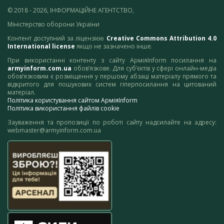
© 2018 - 2026, ІНФОРМАЦІЙНЕ АГЕНТСТВО,
Міністерство оборони України
Контент доступний за ліцензією
Creative Commons Attribution 4.0
International license
якщо не зазначено інше.
При використанні контенту з сайту АрміяInform посилання на
armyinform.com.ua
обов’язкове. Для суб’єктів у сфері онлайн-медіа
обов’язковим є розміщення у першому абзаці матеріалу прямого та
відкритого для пошукових систем гіперпосилання на цитований
матеріал.
Політика користування сайтом АрміяInform
Політика використання файлів cookie
Зауваження та пропозиції по роботі сайту надсилайте на адресу:
webmaster@armyinform.com.ua