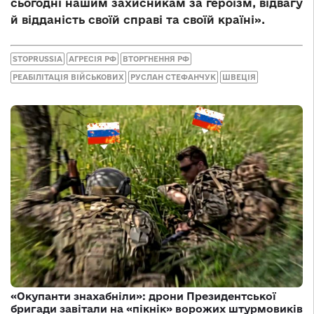
сьогодні нашим захисникам за героїзм, відвагу
й відданість своїй справі та своїй країні».
STOPRUSSIA
АГРЕСІЯ РФ
ВТОРГНЕННЯ РФ
РЕАБІЛІТАЦІЯ ВІЙСЬКОВИХ
РУСЛАН СТЕФАНЧУК
ШВЕЦІЯ
«Окупанти знахабніли»: дрони Президентської
бригади завітали на «пікнік» ворожих штурмовиків