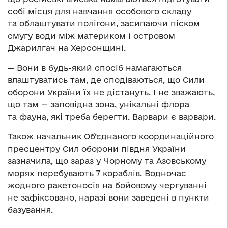
собі місця для навчання особового складу
та облаштувати полігони, засипаючи піском
смугу води між материком і островом
Джарилгач на Херсонщині.
— Вони в будь-який спосіб намагаються
влаштуватись там, де сподіваються, що Сили
оборони України їх не дістануть. І не зважають,
що там — заповідна зона, унікальні флора
та фауна, які треба берегти. Варвари є варвари.
Також начальник Об’єднаного координаційного
пресцентру Сил оборони півдня України
зазначила, що зараз у Чорному та Азовському
морях перебувають 7 кораблів. Водночас
жодного ракетоносія на бойовому чергуванні
не зафіксовано, наразі вони заведені в пункти
базування.