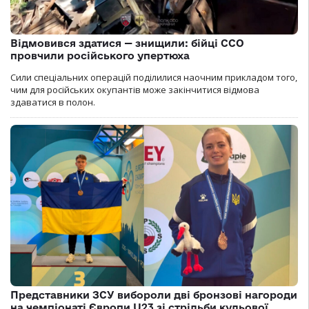
Відмовився здатися — знищили: бійці ССО
провчили російського упертюха
Сили спеціальних операцій поділилися наочним прикладом того,
чим для російських окупантів може закінчитися відмова
здаватися в полон.
Представники ЗСУ вибороли дві бронзові нагороди
на чемпіонаті Європи U23 зі стрільби кульової