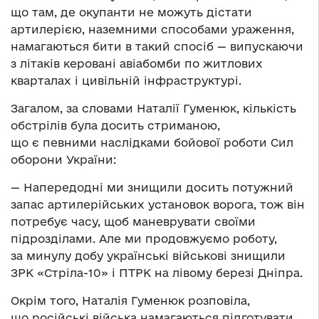
що там, де окупанти не можуть дістати
артилерією, наземними способами ураження,
намагаються бити в такий спосіб — випускаючи
з літаків керовані авіабомби по житлових
кварталах і цивільній інфраструктурі.
Загалом, за словами Наталії Гуменюк, кількість
обстрілів була досить стриманою,
що є певними наслідками бойової роботи Сил
оборони України:
— Напередодні ми знищили досить потужний
запас артилерійських установок ворога, тож він
потребує часу, щоб маневрувати своїми
підрозділами. Але ми продовжуємо роботу,
за минулу добу українські військові знищили
ЗРК «Стріла-10» і ПТРК на лівому березі Дніпра.
Окрім того, Наталія Гуменюк розповіла,
що російські війська намагаються підготувати