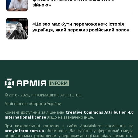
війною»
«Це зло має бути переможене»: історія
українця, який пережив російський полон
© 2018 - 2026, ІНФОРМАЦІЙНЕ АГЕНТСТВО,
Міністерство оборони України
Контент доступний за ліцензією
Creative Commons Attribution 4.0
International license
якщо не зазначено інше.
При використанні контенту з сайту АрміяInform посилання на
armyinform.com.ua
обов’язкове. Для суб’єктів у сфері онлайн-медіа
обов’язковим є розміщення у першому абзаці матеріалу прямого та