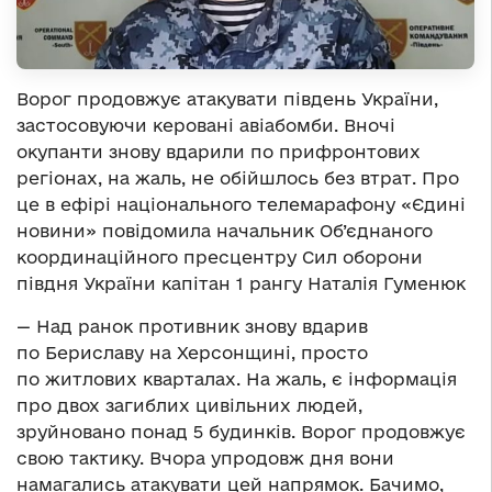
Ворог продовжує атакувати південь України,
застосовуючи керовані авіабомби. Вночі
окупанти знову вдарили по прифронтових
регіонах, на жаль, не обійшлось без втрат. Про
це в ефірі національного телемарафону «Єдині
новини» повідомила начальник Об’єднаного
координаційного пресцентру Сил оборони
півдня України капітан 1 рангу Наталія Гуменюк
— Над ранок противник знову вдарив
по Бериславу на Херсонщині, просто
по житлових кварталах. На жаль, є інформація
про двох загиблих цивільних людей,
зруйновано понад 5 будинків. Ворог продовжує
свою тактику. Вчора упродовж дня вони
намагались атакувати цей напрямок. Бачимо,