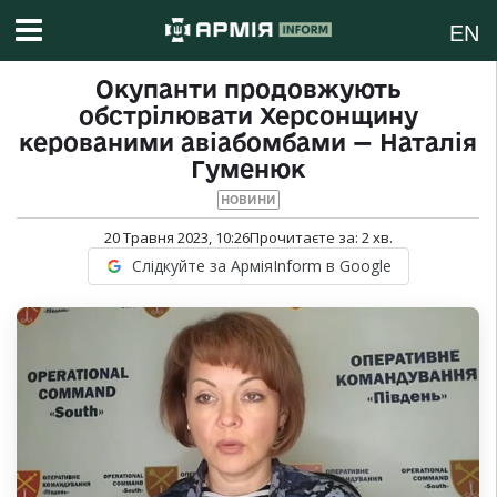
EN
Окупанти продовжують
обстрілювати Херсонщину
керованими авіабомбами — Наталія
Гуменюк
НОВИНИ
20 Травня 2023, 10:26
Прочитаєте за:
2
хв.
Слідкуйте за АрміяInform в Google