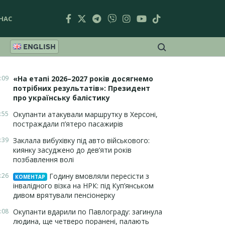
НАС
ENGLISH
:09
«На етапі 2026–2027 років досягнемо
потрібних результатів»: Президент
про українську балістику
:55
Окупанти атакували маршрутку в Херсоні,
постраждали п’ятеро пасажирів
:39
Заклала вибухівку під авто військового:
киянку засуджено до дев’яти років
позбавлення волі
:26
Годину вмовляли пересісти з
КОМЕНТАР
інвалідного візка на НРК: під Куп’янськом
дивом врятували пенсіонерку
:08
Окупанти вдарили по Павлограду: загинула
людина, ще четверо поранені, палають