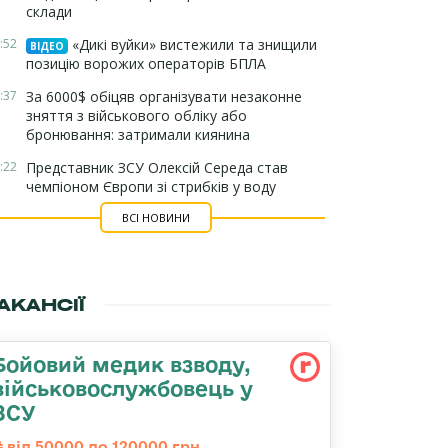
склади
:52
«Дикі вуйки» вистежили та знищили
ВІДЕО
позицію ворожих операторів БПЛА
:37
За 6000$ обіцяв організувати незаконне
зняття з військового обліку або
бронювання: затримали киянина
:22
Представник ЗСУ Олексій Середа став
чемпіоном Європи зі стрибків у воду
ВСІ НОВИНИ
АКАНСІЇ
Бойовий медик взводу,
військовослужбовець у
ЗСУ
від 50000 до 120000 грн