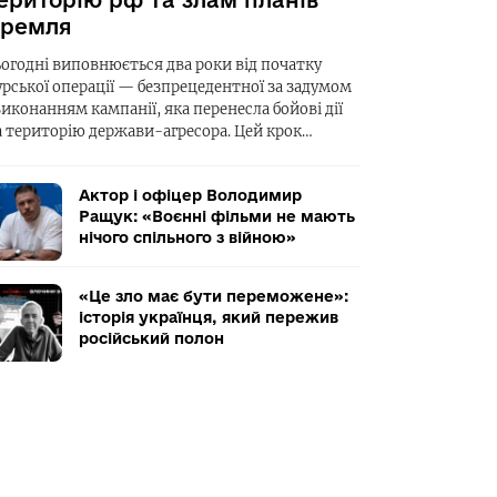
ериторію рф та злам планів
ремля
ьогодні виповнюється два роки від початку
урської операції — безпрецедентної за задумом
виконанням кампанії, яка перенесла бойові дії
а територію держави-агресора. Цей крок…
Актор і офіцер Володимир
Ращук: «Воєнні фільми не мають
нічого спільного з війною»
«Це зло має бути переможене»:
історія українця, який пережив
російський полон