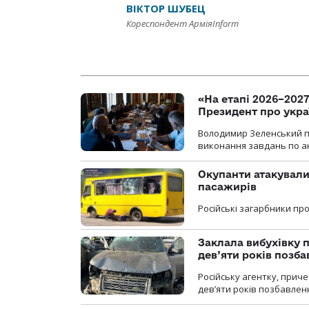
ВІКТОР ШУБЕЦ
Кореспондент АрміяInform
«На етапі 2026–2027
Президент про укра
Володимир Зеленський пр
виконання завдань по ан
Окупанти атакували
пасажирів
Російські загарбники п
Заклала вибухівку п
дев’яти років позба
Російську агентку, приче
дев’яти років позбавленн