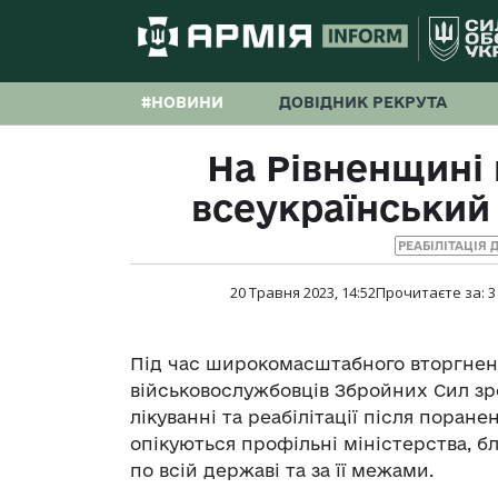
#НОВИНИ
ДОВІДНИК РЕКРУТА
На Рівненщині
всеукраїнський 
РЕАБІЛІТАЦІЯ 
20 Травня 2023, 14:52
Прочитаєте за:
3
Під час широкомасштабного вторгнення
військовослужбовців Збройних Сил зро
лікуванні та реабілітації після поран
опікуються профільні міністерства, бл
по всій державі та за її межами.