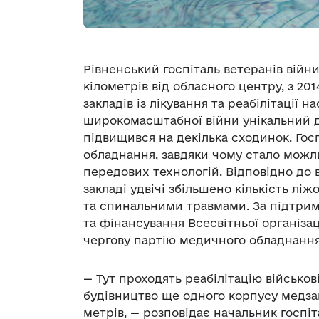
Рівненський госпіталь ветеранів війни
кілометрів від обласного центру, з 2
закладів із лікування та реабілітації н
широкомасштабної війни унікальний д
підвищився на декілька сходинок. Гос
обладнання, завдяки чому стало можли
передових технологій. Відповідно до 
закладі удвічі збільшено кількість лі
та спинальними травмами. За підтрим
та фінансування Всесвітньої організа
чергову партію медичного обладнання
— Тут проходять реабілітацію військов
будівництво ще одного корпусу медза
метрів, — розповідає начальник госпіт