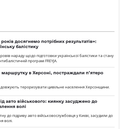
 років досягнемо потрібних результатів»:
їнську балістику
овів нараду щодо підготовки української балістики та стану
тибалістичній програмі FREYJA.
 маршрутку в Херсоні, постраждали п’ятеро
родовжують тероризувати цивільне населення Херсонщини.
ід авто військового: киянку засуджено до
влення волі
тну до підриву авто військовослужбовця у Києві, засудили до
я волі.