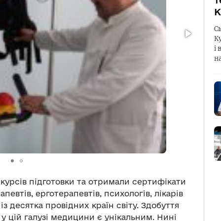
т
К
С
К
і 
н
 курсів підготовки та отримали сертифікати
певтів, ерготерапевтів, психологів, лікарів
із десятка провідних країн світу. Здобуття
у цій галузі медицини є унікальним. Нині