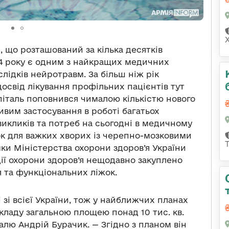
, що розташований за кілька десятків
014 року є одним з найкращих медичних
аслідків нейротравм. За більш ніж рік
освід лікування профільних пацієнтів тут
піталь поповнився чималою кількістю нового
вим застосування в роботі багатьох
викликів та потреб на сьогодні в медичному
жок для важких хворих із черепно-мозковими
ки Міністерства охорони здоров’я України
ції охорони здоров’я нещодавно закуплено
 та функціональних ліжок.
і зі всієї України, тож у найближчих планах
кладу загальною площею понад 10 тис. кв.
алю Андрій Бурачик. — Згідно з планом він