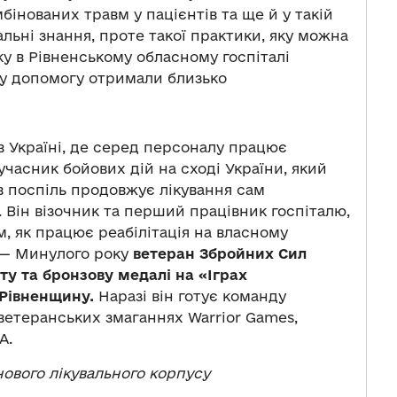
мбінованих травм у пацієнтів та ще й у такій
кальні знання, проте такої практики, яку можна
ку в Рівненському обласному госпіталі
ну допомогу отримали близько
 Україні, де серед персоналу працює
учасник бойових дій на сході України, який
ів поспіль продовжує лікування сам
Він візочник та перший працівник госпіталю,
 як працює реабілітація на власному
. — Минулого року
ветеран Збройних Сил
ту та бронзову медалі на «Іграх
 Рівненщину.
Наразі він готує команду
ветеранських змаганнях Warrior Games,
А.
нового лікувального корпусу