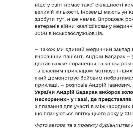
ніде у світі немає такої складності ко
великій кількості. Іноземці мають уні
здобути тут, ніде немає. Впродовж ро
ветеранів війни кваліфіковану медич
3000 військовослужбовців.
— Також ми єдиний медичний заклад в
вчорашній пацієнт. Андрій Бадарак — 
дістав важке поранення та кілька рок
та власним прикладом мотивує інших. 
який демонструє бойовим побратимам,
прикладі, — розповів Андрій Іванович
України Андрій Бадарак виборов золо
Нескорених» у Гаазі, де представляв
з плавання для участі в Міжнародних 
що плануються влітку цього року у СШ
Фото автора та з проєкту будівництва 