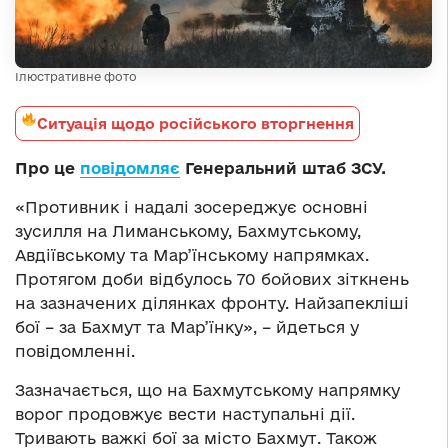
Ілюстративне фото
Ситуація щодо російського вторгнення
Про це
повідо
мляє
Генеральний штаб ЗСУ.
«Противник і надалі зосереджує основні
зусилля на Лиманському, Бахмутському,
Авдіївському та Мар’їнському напрямках.
Протягом доби відбулось 70 бойових зіткнень
на зазначених ділянках фронту. Найзапекліші
бої – за Бахмут та Мар’їнку», – йдеться у
повідомленні.
Зазначається, що на Бахмутському напрямку
ворог продовжує вести наступальні дії.
Тривають важкі бої за місто Бахмут. Також