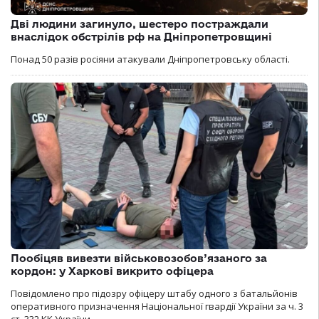
Дві людини загинуло, шестеро постраждали
внаслідок обстрілів рф на Дніпропетровщині
Понад 50 разів росіяни атакували Дніпропетровську області.
Пообіцяв вивезти військовозобов’язаного за
кордон: у Харкові викрито офіцера
Повідомлено про підозру офіцеру штабу одного з батальйонів
оперативного призначення Національної гвардії України за ч. 3