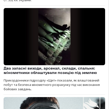
ст. 332 КК України.
Два запасні виходи, арсенал, склади, спальня:
мінометники облаштували позицію під землею
Прикордонники підрозділу «Щит» показали, як влаштований
побут та безпека мінометного розрахунку під час виконання
бойових завдань.