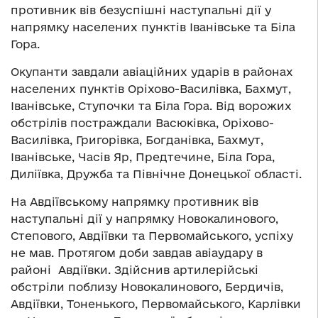
противник вів безуспішні наступальні дії у
напрямку населених пунктів Іванівське та Біла
Гора.
Окупанти завдали авіаційних ударів в районах
населених пунктів Оріхово-Василівка, Бахмут,
Іванівське, Ступочки та Біла Гора. Від ворожих
обстрілів постраждали Васюківка, Оріхово-
Василівка, Григорівка, Богданівка, Бахмут,
Іванівське, Часів Яр, Предтечине, Біла Гора,
Диліївка, Дружба та Північне Донецької області.
На Авдіївському напрямку противник вів
наступальні дії у напрямку Новокалинового,
Степового, Авдіївки та Первомайського, успіху
не мав. Протягом доби завдав авіаудару в
районі Авдіївки. Здійснив артилерійські
обстріли поблизу Новокалинового, Бердичів,
Авдіївки, Тоненького, Первомайського, Карлівки