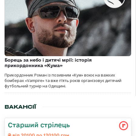
Борець за небо і дитячі мрії: історія
прикордонника «Кума»
Прикордонник Роман із позивним «Кум» воює на важких
бомберах «Vampire» та вже п’ять років організовує дитячий
футбольний турнір на Одещині.
ВАКАНСІЇ
Старший стрілець
від 20100 до 120100 грн