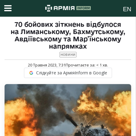
EN
70 бойових зіткнень відбулося
на Лиманському, Бахмутському,
Авдіївському та Мар’їнському
напрямках
НОВИНИ
20 Травня 2023, 7:31
Прочитаєте за:
< 1
хв.
Слідкуйте за АрміяInform в Google