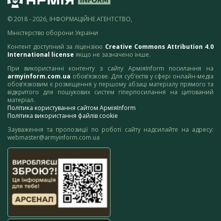
© 2018 - 2026, ІНФОРМАЦІЙНЕ АГЕНТСТВО,
Міністерство оборони України
Контент доступний за ліцензією
Creative Commons Attribution 4.0
International license
якщо не зазначено інше.
При використанні контенту з сайту АрміяInform посилання на
armyinform.com.ua
обов’язкове. Для суб’єктів у сфері онлайн-медіа
обов’язковим є розміщення у першому абзаці матеріалу прямого та
відкритого для пошукових систем гіперпосилання на цитований
матеріал.
Політика користування сайтом АрміяInform
Політика використання файлів cookie
Зауваження та пропозиції по роботі сайту надсилайте на адресу:
webmaster@armyinform.com.ua