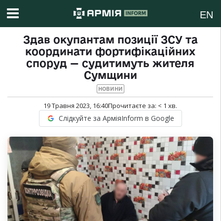
EN
Здав окупантам позиції ЗСУ та
координати фортифікаційних
споруд — судитимуть жителя
Сумщини
НОВИНИ
19 Травня 2023, 16:40
Прочитаєте за:
< 1
хв.
Слідкуйте за АрміяInform в Google