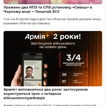
Уражено два НПЗ та СПБ установку «Сиваш» в
Чорному морі — Генштаб ЗСУ
У ніч на 8 серпня підрозділи Сил оборони України уразили низку
важливих об’єктів противника.
Армія+ виповнилося два роки: застосунком
користуються троє з чотирьох
військовослужбовців
Армія+ святкує два роки роботи: 3 млн електронних рапортів,