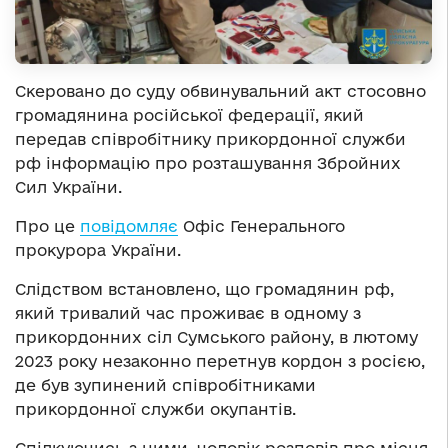
Скеровано до суду обвинувальний акт стосовно
громадянина російської федерації, який
передав співробітнику прикордонної служби
рф інформацію про розташування Збройних
Сил України.
Про це
повідомляє
Офіс Генерального
прокурора України.
Слідством встановлено, що громадянин рф,
який тривалий час проживає в одному з
прикордонних сіл Сумського району, в лютому
2023 року незаконно перетнув кордон з росією,
де був зупинений співробітниками
прикордонної служби окупантів.
Спілкуючись з ними, чоловік розповів про місця