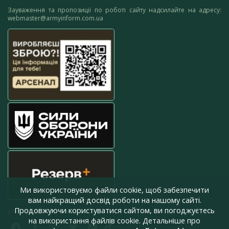
Зауваження та пропозиції по роботі сайту надсилайте на адресу:
webmaster@armyinform.com.ua
Ми використовуємо файли cookie, щоб забезпечити
вам найкращий досвід роботи на нашому сайті.
Продовжуючи користуватися сайтом, ви погоджуєтесь
press@armyinform.com.ua
на використання файлів cookie. Детальніше про