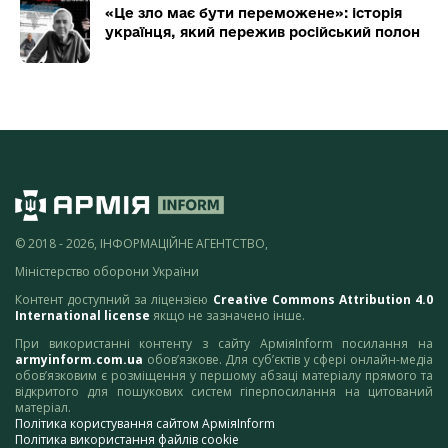
«Це зло має бути переможене»: історія
українця, який пережив російський полон
© 2018 - 2026, ІНФОРМАЦІЙНЕ АГЕНТСТВО,
Міністерство оборони України
Контент доступний за ліцензією
Creative Commons Attribution 4.0
International license
якщо не зазначено інше.
При використанні контенту з сайту АрміяInform посилання на
armyinform.com.ua
обов’язкове. Для суб’єктів у сфері онлайн-медіа
обов’язковим є розміщення у першому абзаці матеріалу прямого та
відкритого для пошукових систем гіперпосилання на цитований
матеріал.
Політика користування сайтом АрміяInform
Політика використання файлів cookie