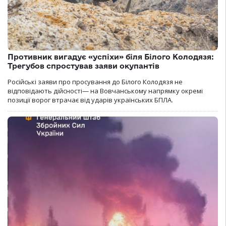
Противник вигадує «успіхи» біля Білого Колодязя:
Трегубов спростував заяви окупантів
Російські заяви про просування до Білого Колодязя не
відповідають дійсності— на Вовчанському напрямку окремі
позиції ворог втрачає від ударів українських БПЛА.