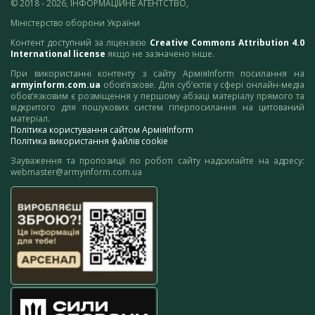
© 2018 - 2026, ІНФОРМАЦІЙНЕ АГЕНТСТВО,
Міністерство оборони України
Контент доступний за ліцензією
Creative Commons Attribution 4.0
International license
якщо не зазначено інше.
При використанні контенту з сайту АрміяInform посилання на
armyinform.com.ua
обов’язкове. Для суб’єктів у сфері онлайн-медіа
обов’язковим є розміщення у першому абзаці матеріалу прямого та
відкритого для пошукових систем гіперпосилання на цитований
матеріал.
Політика користування сайтом АрміяInform
Політика використання файлів cookie
Зауваження та пропозиції по роботі сайту надсилайте на адресу:
webmaster@armyinform.com.ua