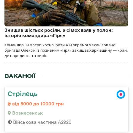
Знищив шістьох росіян, а сімох взяв у полон:
історія командира «Гіря»
Командир 3-ї мотопіхотної роти 43-ї окремої механізованої
бригади Олексій із позивним «Гіря» захищає Харківщину — край,
де народився та виріс.
ВАКАНСІЇ
Стрілець
від 8000 до 10000 грн
Вознесенськ
Військова частина А2920