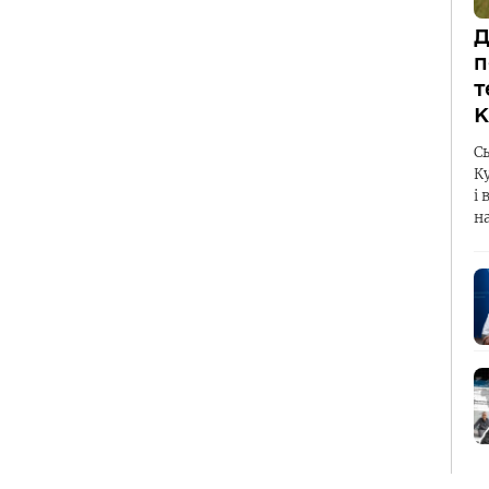
Д
п
т
К
С
К
і 
н