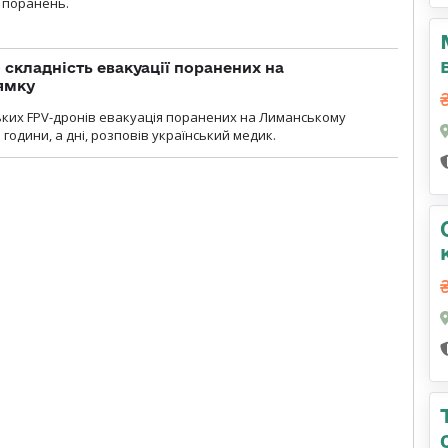
 поранень.
 складність евакуації поранених на
ямку
ьких FPV-дронів евакуація поранених на Лиманському
 години, а дні, розповів український медик.