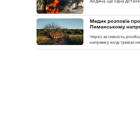
людина, ще одна дістала
Медик розповів про
Лиманському напр
Через активність російс
напрямку іноді триває не