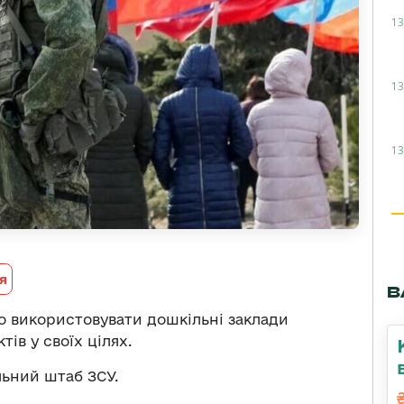
13
13
13
я
В
о використовувати дошкільні заклади
ів у своїх цілях.
ьний штаб ЗСУ.