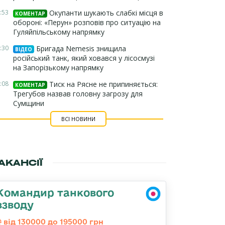
:53
Окупанти шукають слабкі місця в
КОМЕНТАР
обороні: «Перун» розповів про ситуацію на
Гуляйпільському напрямку
:30
Бригада Nemesis знищила
ВІДЕО
російський танк, який ховався у лісосмузі
на Запорізькому напрямку
:08
Тиск на Рясне не припиняється:
КОМЕНТАР
Трегубов назвав головну загрозу для
Сумщини
ВСІ НОВИНИ
АКАНСІЇ
Командир танкового
взводу
від 130000 до 195000 грн