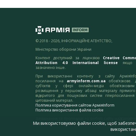
© 2018 - 2026, ІНФОРМАЦІЙНЕ АГЕНТСТВО,
Міністерство оборони України
Контент доступний за ліцензією
Creative Comm
Attribution 4.0 International license
якщо 
зазначено інше.
При використанні контенту з сайту АрміяInf
посилання на
armyinform.com.ua
обов’язкове. 
суб’єктів у сфері онлайн-медіа обов’язкови
розміщення у першому абзаці матеріалу прямого
відкритого для пошукових систем гіперпосилання
цитований матеріал.
Політика користування сайтом АрміяInform
Політика використання файлів cookie
Зауваження та пропозиції по роботі сайту надсилайте
Ми використовуємо файли cookie, щоб забезпе
адресу:
webmaster@armyinform.com.ua
використанн