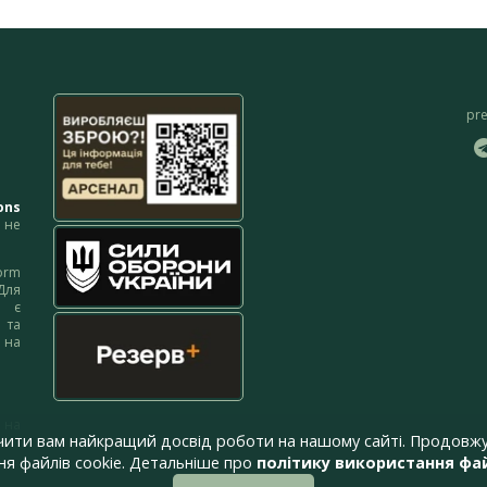
pr
ons
не
orm
Для
м є
 та
 на
 на
чити вам найкращий досвід роботи на нашому сайті. Продовжу
я файлів cookie. Детальніше про
політику використання фай