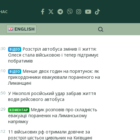
НАС
ENGLISH
:30
Розстріл автобуса змінив її життя:
ВІДЕО
Олеся стала військовою і тепер підтримує
побратимів
:10
Менше двох годин на порятунок: як
ВІДЕО
прикордонники евакуювали пораненого на
Лиманщині
:50
У Нікополі російський удар забрав життя
водія рейсового автобуса
:29
Медик розповів про складність
КОМЕНТАР
евакуації поранених на Лиманському
напрямку
:12
11 військових рф отримали довічне за
розстріл шістьох цивільних на Київщині