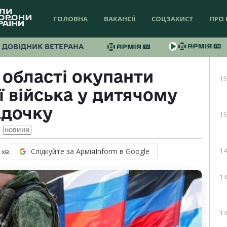
ГОЛОВНА
ВАКАНСІЇ
СОЦЗАХИСТ
ПРО 
ДОВІДНИК ВЕТЕРАНА
 області окупанти
15
 війська у дитячому
адочку
15
НОВИНИ
14
Слідкуйте за АрміяInform в Google
хв.
14
14