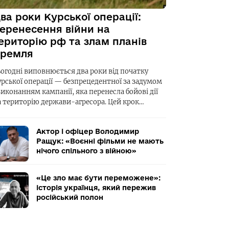
ва роки Курської операції:
еренесення війни на
ериторію рф та злам планів
ремля
ьогодні виповнюється два роки від початку
урської операції — безпрецедентної за задумом
виконанням кампанії, яка перенесла бойові дії
а територію держави-агресора. Цей крок…
Актор і офіцер Володимир
Ращук: «Воєнні фільми не мають
нічого спільного з війною»
«Це зло має бути переможене»:
історія українця, який пережив
російський полон