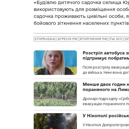
«Будівлю дитячого садочка селища Юр’ї
використовують для розміщення особов
садочка проживають цивільні особи, я
бойового зіткнення населених пунктів
STOPRUSSIA
АГРЕСІЯ РФ
ВТОРГНЕННЯ РФ
ГШ ЗСУ
О
Розстріл автобуса з
підтримує побрати
Після розстрілу евакуацій
до війська. Нині вона д
Менше двох годин 
пораненого на Лим
Дронарі підрозділу «Срі
евакуацію пораненого п
У Нікополі російсь
У Нікополі Дніпропетровс