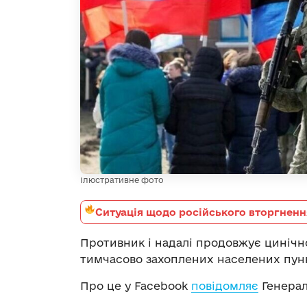
Ілюстративне фото
Ситуація щодо російського вторгненн
Противник і надалі продовжує цинічн
тимчасово захоплених населених пункт
Про це у Facebook
повідомляє
Генерал