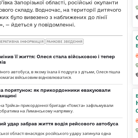
вка Запорізької області, російські окупанти
ого складу. Водночас, на території дитячого
ких було вивезено з наближених до лінії
», — йдеться у повідомленні.
ПЕРАТИВНА ІНФОРМАЦІЯ
РАНКОВЕ ЗВЕДЕННЯ
мінив її життя: Олеся стала військовою і тепер
мів
ного автобуса, в якому їхала її подруга з дітьми, Олеся пішла
опомагає військовим відновлюватися.
на порятунок: як прикордонники евакуювали
анщині
бна Трійка» прикордонної бригади «Помста» зафільмували
обратима на Лиманському напрямку.
кий удар забрав життя водія рейсового автобуса
ької області внаслідок російського удару загинула одна