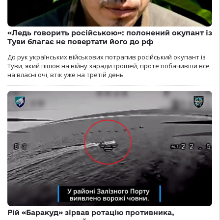
«Ледь говорить російською»: полонений окупант із
Туви благає не повертати його до рф
До рук українських військових потрапив російський окупант із
Туви, який пішов на війну заради грошей, проте побачивши все
на власні очі, втік уже на третій день
Рій «Баракуд» зірвав ротацію противника,