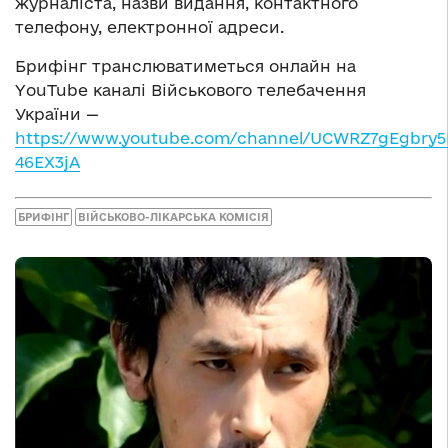
журналіста, назви видання, контактного
телефону, електронної адреси.
Брифінг транслюватиметься онлайн на
YouTube каналі Військового телебачення
України —
https://www.youtube.com/channel/UCWRZ7gEgbry5
46EX3jA
БРИФІНГ
ВІЙСЬКОВО-ЛІКАРСЬКА КОМІСІЯ