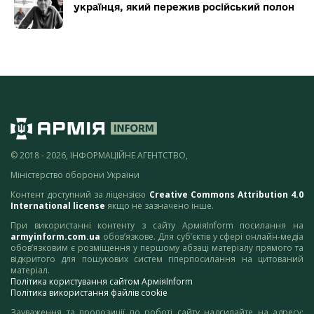
українця, який пережив російський полон
© 2018 - 2026, ІНФОРМАЦІЙНЕ АГЕНТСТВО,
Міністерство оборони України
Контент доступний за ліцензією
Creative Commons Attribution 4.0
International license
якщо не зазначено інше.
При використанні контенту з сайту АрміяInform посилання на
armyinform.com.ua
обов’язкове. Для суб’єктів у сфері онлайн-медіа
обов’язковим є розміщення у першому абзаці матеріалу прямого та
відкритого для пошукових систем гіперпосилання на цитований
матеріал.
Політика користування сайтом АрміяInform
Політика використання файлів cookie
Зауваження та пропозиції по роботі сайту надсилайте на адресу: