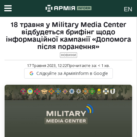
EN
18 травня у Military Media Center
відбудеться брифінг щодо
інформаційної кампанії «Допомога
після поранення»
НОВИНИ
17 Травня 2023, 12:22
Прочитаєте за:
< 1
хв.
Слідкуйте за АрміяInform в Google