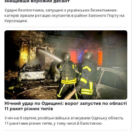
знищивши ворожий десант
Ударні безпілотники, запущені з українських безекіпажних
катерів зірвали ротацію окупантів в районі Залізного Порту на
Херсонщині.
Нічний удар по Одещині: ворог запустив по області
11 ракет різних типів
У ніч на 9 серпня, російські війська атакували Одеську область
11 ракетами різних типів, у тому числі й балістикою.