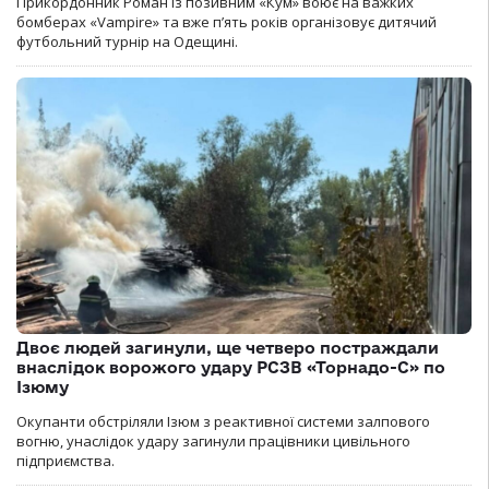
Прикордонник Роман із позивним «Кум» воює на важких
бомберах «Vampire» та вже п’ять років організовує дитячий
футбольний турнір на Одещині.
Двоє людей загинули, ще четверо постраждали
внаслідок ворожого удару РСЗВ «Торнадо-С» по
Ізюму
Окупанти обстріляли Ізюм з реактивної системи залпового
вогню, унаслідок удару загинули працівники цивільного
підприємства.