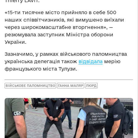
Thierry LAVIT.
«15-ти тисячне місто прийняло в себе 500
наших співвітчизників, які вимушено виїхали
через широкомасштабне вторгнення», —
резюмувала заступник Міністра оборони
України.
Зазначимо, у рамках військового паломництва
українська делегація також
відвідала
мерію
французького міста Тулузи.
ВІЙСЬКОВЕ ПАЛОМНИЦТВО
ГАННА МАЛЯР
ЛЮРД