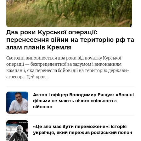
Два роки Курської операції:
перенесення війни на територію рф та
злам планів Кремля
Сьогодні виповнюється два роки від початку Курської
операції — безпрецедентної за задумом і виконанням
кампанії, яка перенесла бойові дії на територію держави-
агресора. Цей крок…
Актор і офіцер Володимир Ращук: «Воєнні
фільми не мають нічого спільного з
війною»
«Це зло має бути переможене»: історія
українця, який пережив російський полон