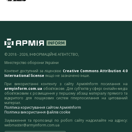
© 2018 - 2026, ІНФОРМАЦІЙНЕ АГЕНТСТВО,
Міністерство оборони України
Контент доступний за ліцензією
Creative Commons Attribution 4.0
International license
якщо не зазначено інше.
При використанні контенту з сайту АрміяInform посилання на
armyinform.com.ua
обов’язкове. Для суб’єктів у сфері онлайн-медіа
обов’язковим є розміщення у першому абзаці матеріалу прямого та
відкритого для пошукових систем гіперпосилання на цитований
матеріал.
Політика користування сайтом АрміяInform
Політика використання файлів cookie
Зауваження та пропозиції по роботі сайту надсилайте на адресу:
webmaster@armyinform.com.ua