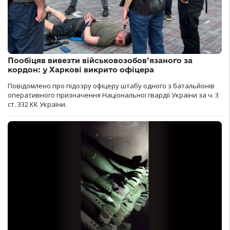
Пообіцяв вивезти військовозобов’язаного за
кордон: у Харкові викрито офіцера
Повідомлено про підозру офіцеру штабу одного з батальйонів
оперативного призначення Національної гвардії України за ч. 3
ст. 332 КК України.