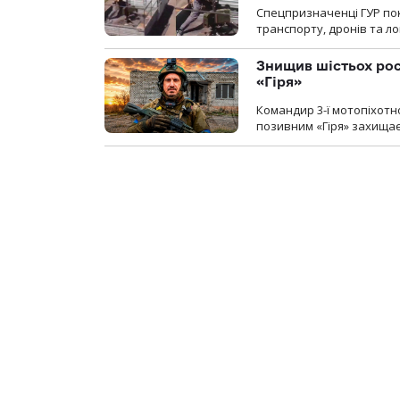
Спецпризначенці ГУР пок
транспорту, дронів та ло
Знищив шістьох росі
«Гіря»
Командир 3-ї мотопіхотно
позивним «Гіря» захищає