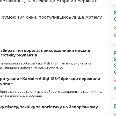
едставник ЦСК ЗС України старший сержант
з сумою 104 очки, поступившись лише Артему
озбирає тил ворога: прикордонники нищать
огістику окупантів
 уразили засоби зв’язку, РЕБ і РЕР, техніку, укриття та
на Північно-Слобожанському напрямку.
рятували «Хамві»: бійці 128-ї бригади пережили
олнії»
ї бригади, повертаючись із бойового завдання, потрапили під
ого безпілотника «Молнія».
у піхоту, техніку та логістику на Запорізькому