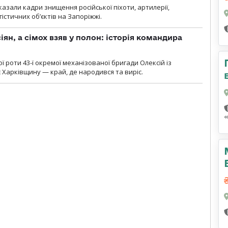
азали кадри знищення російської піхоти, артилерії,
гістичних об’єктів на Запоріжжі.
ян, а сімох взяв у полон: історія командира
ї роти 43-ї окремої механізованої бригади Олексій із
 Харківщину — край, де народився та виріс.