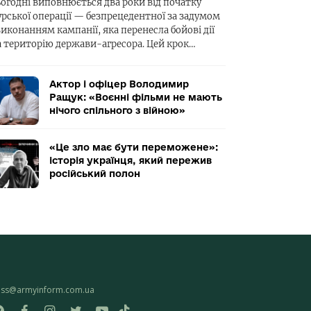
ьогодні виповнюється два роки від початку
урської операції — безпрецедентної за задумом
виконанням кампанії, яка перенесла бойові дії
а територію держави-агресора. Цей крок…
Актор і офіцер Володимир
Ращук: «Воєнні фільми не мають
нічого спільного з війною»
«Це зло має бути переможене»:
історія українця, який пережив
російський полон
ess@armyinform.com.ua