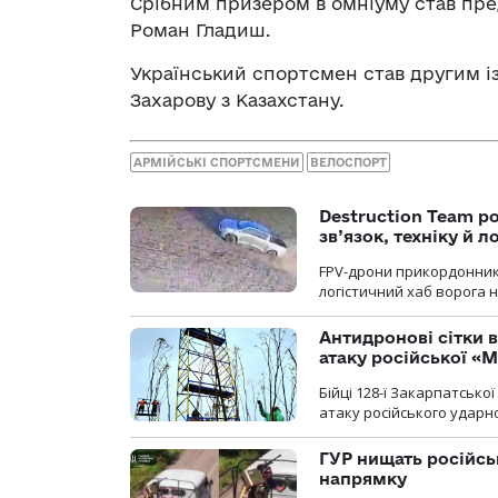
Срібним призером в омніуму став пр
Роман Гладиш.
Український спортсмен став другим і
Захарову з Казахстану.
АРМІЙСЬКІ СПОРТСМЕНИ
ВЕЛОСПОРТ
Destruction Team р
зв’язок, техніку й л
FPV-дрони прикордонників
логістичний хаб ворога 
Антидронові сітки в
атаку російської «М
Бійці 128-ї Закарпатсько
атаку російського ударн
ГУР нищать російськ
напрямку