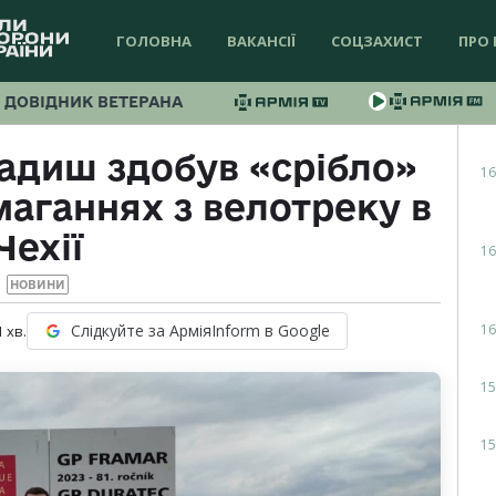
ГОЛОВНА
ВАКАНСІЇ
СОЦЗАХИСТ
ПРО 
ДОВІДНИК ВЕТЕРАНА
адиш здобув «срібло»
16
аганнях з велотреку в
Чехії
16
НОВИНИ
16
Слідкуйте за АрміяInform в Google
1
хв.
15
15