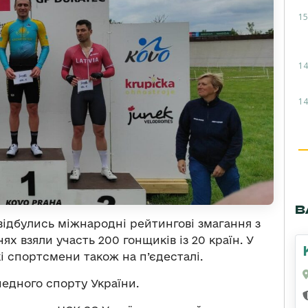
15
14
14
В
) відбулись міжнародні рейтингові змагання з
ях взяли участь 200 гонщиків із 20 країн. У
і спортсмени також на п’єдесталі.
едного спорту України.