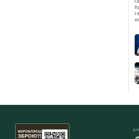
С
К
і 
н
pr