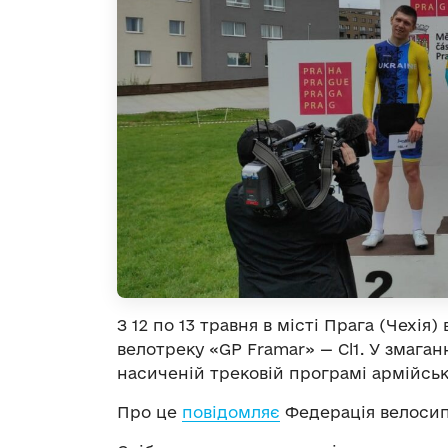
З 12 по 13 травня в місті Прага (Чехія
велотреку «GP Framar» — Cl1. У змаганн
насиченій трековій програмі армійськ
Про це
повідомляє
Федерація велосип