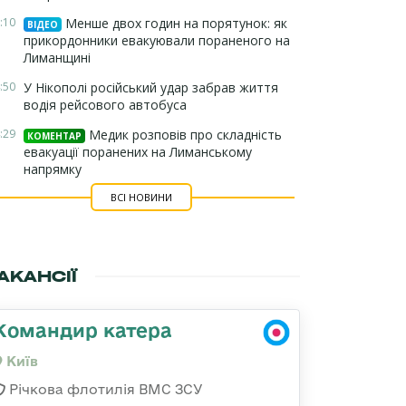
:10
Менше двох годин на порятунок: як
ВІДЕО
прикордонники евакуювали пораненого на
Лиманщині
:50
У Нікополі російський удар забрав життя
водія рейсового автобуса
:29
Медик розповів про складність
КОМЕНТАР
евакуації поранених на Лиманському
напрямку
ВСІ НОВИНИ
АКАНСІЇ
Командир катера
Київ
Річкова флотилія ВМС ЗСУ