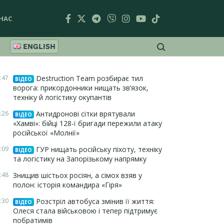
НАС
ENGLISH
:47
Destruction Team розбирає тил
ВІДЕО
ворога: прикордонники нищать зв’язок,
техніку й логістику окупантів
:26
Антидронові сітки врятували
ВІДЕО
«Хамві»: бійці 128-ї бригади пережили атаку
російської «Молнії»
:09
ГУР нищать російську піхоту, техніку
ВІДЕО
та логістику на Запорізькому напрямку
:48
Знищив шістьох росіян, а сімох взяв у
полон: історія командира «Гіря»
:30
Розстріл автобуса змінив її життя:
ВІДЕО
Олеся стала військовою і тепер підтримує
побратимів