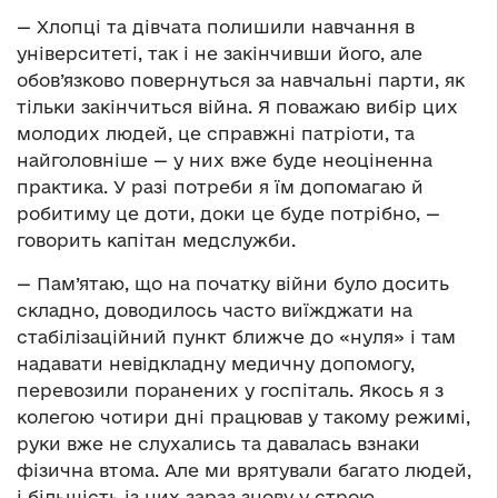
— Хлопці та дівчата полишили навчання в
університеті, так і не закінчивши його, але
обов’язково повернуться за навчальні парти, як
тільки закінчиться війна. Я поважаю вибір цих
молодих людей, це справжні патріоти, та
найголовніше — у них вже буде неоціненна
практика. У разі потреби я їм допомагаю й
робитиму це доти, доки це буде потрібно, —
говорить капітан медслужби.
— Пам’ятаю, що на початку війни було досить
складно, доводилось часто виїжджати на
стабілізаційний пункт ближче до «нуля» і там
надавати невідкладну медичну допомогу,
перевозили поранених у госпіталь. Якось я з
колегою чотири дні працював у такому режимі,
руки вже не слухались та давалась взнаки
фізична втома. Але ми врятували багато людей,
і більшість із них зараз знову у строю.