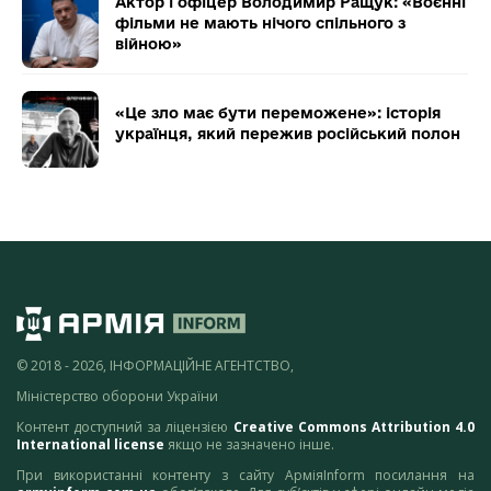
Актор і офіцер Володимир Ращук: «Воєнні
фільми не мають нічого спільного з
війною»
«Це зло має бути переможене»: історія
українця, який пережив російський полон
© 2018 - 2026, ІНФОРМАЦІЙНЕ АГЕНТСТВО,
Міністерство оборони України
Контент доступний за ліцензією
Creative Commons Attribution 4.0
International license
якщо не зазначено інше.
При використанні контенту з сайту АрміяInform посилання на