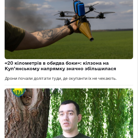
«20 кілометрів в обидва боки»: кілзона на
Куп’янському напрямку значно збільшилася
Дрони почали долітати туди, де окупанти їх не чекають.