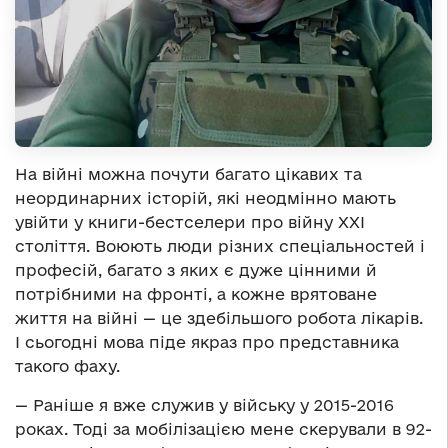
На війні можна почути багато цікавих та
неординарних історій, які неодмінно мають
увійти у книги-бестселери про війну XXI
століття. Воюють люди різних спеціальностей і
професій, багато з яких є дуже цінними й
потрібними на фронті, а кожне врятоване
життя на війні — це здебільшого робота лікарів.
І сьогодні мова піде якраз про представника
такого фаху.
— Раніше я вже служив у війську у 2015-2016
роках. Тоді за мобілізацією мене скерували в 92-