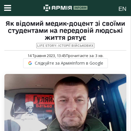
EN
Як відомий медик-доцент зі своїми
студентами на передовій людські
життя рятує
LIFE STORY: ІСТОРІЇ ВІЙСЬКОВИХ
14 Травня 2023, 13:45
Прочитаєте за:
3
хв.
Слідкуйте за АрміяInform в Google