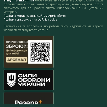
armyinform.com.ua
обов’язкове. Для суб’єктів у сфері онлайн-медіа
обов’язковим є розміщення у першому абзаці матеріалу прямого та
відкритого для пошукових систем гіперпосилання на цитований
матеріал.
Політика користування сайтом АрміяInform
Політика використання файлів cookie
Зауваження та пропозиції по роботі сайту надсилайте на адресу:
webmaster@armyinform.com.ua