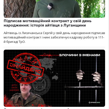
Підписав мотиваційний контракт у свій день
народження: історія айтівця з Луганщини
Айтівець із Лисичанська Сергій у свій день народження підписав
мотиваційний контракт і нині забезпечує кадрову роботу в 111-
й бригаді ТрО.