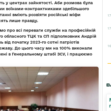
ь у центрах зайнятості. Аби розмова була
ми воїнами-контрактниками здебільшого
танні вміють розвіяти російські міфи
17
сять лише правду.
17
мо про всі переваги служби на професійній
го обласного ТЦК та СП підполковник Андрій
 від початку 2023-го сотні патріотів
16
ржаву. До цього часу ми на 100% виконали
чені в Генеральному штабі ЗСУ, і працюємо
В