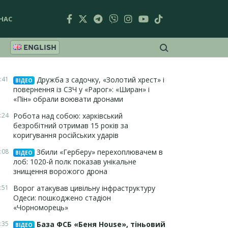
НАС
ENGLISH
:41
Дружба з садочку, «Золотий хрест» і
ВІДЕО
повернення із СЗЧ у «Рарог»: «Ширан» і
«Пін» обрали воювати дронами
:24
Робота над собою: харківський
безробітний отримав 15 років за
коригування російських ударів
:08
Збили «Герберу» перехоплювачем в
ВІДЕО
лоб: 1020-й полк показав унікальне
знищення ворожого дрона
:51
Ворог атакував цивільну інфраструктуру
Одеси: пошкоджено стадіон
«Чорноморець»
:35
База ФСБ «Беня House», тіньовий
ВІДЕО