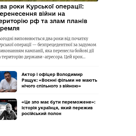
ва роки Курської операції:
еренесення війни на
ериторію рф та злам планів
ремля
ьогодні виповнюється два роки від початку
урської операції — безпрецедентної за задумом
виконанням кампанії, яка перенесла бойові дії
а територію держави-агресора. Цей крок…
Актор і офіцер Володимир
Ращук: «Воєнні фільми не мають
нічого спільного з війною»
«Це зло має бути переможене»:
історія українця, який пережив
російський полон