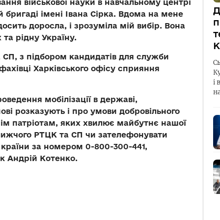
вання військової науки в навчальному центрі
Д
 бригаді імені Івана Сірка. Вдома на мене
п
досить доросла, і зрозуміла мій вибір. Вона
т
 та рідну Україну.
К
 СП, з підбором кандидатів для служби
С
фахівці Харківського офісу сприяння
К
і 
н
оведення мобілізації в державі,
ові розказують і про умови добровільного
сім патріотам, яких хвилює майбутнє нашої
лижчого РТЦК та СП чи зателефонувати
країни за номером 0-800-300-441,
к Андрій Котенко.