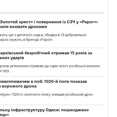
Золотий хрест» і повернення із СЗЧ у «Рарог»:
брали воювати дронами
ужать ще з дитячого садка, обидва в 19 добровільно
зараз служать в бригаді «Рарог».
арківський безробітний отримав 15 років за
ьких ударів
років увʼязнення отримав ще один агент російської воєнної
 гру).
рехоплювачем в лоб: 1020-й полк показав
я ворожого дрона
«Крук» 1020-го зенітного полку знищив російський дрон
вільну інфраструктуру Одеси: пошкоджено
ець»