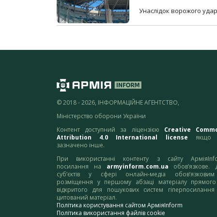
Унаслідок ворожого удар
© 2018 - 2026, ІНФОРМАЦІЙНЕ АГЕНТСТВО,
Міністерство оборони України
Контент доступний за ліцензією
Creative Comm
Attribution 4.0 International license
якщо 
зазначено інше.
При використанні контенту з сайту АрміяInf
посилання на
armyinform.com.ua
обов’язкове. 
суб’єктів у сфері онлайн-медіа обов’язкови
розміщення у першому абзаці матеріалу прямого
відкритого для пошукових систем гіперпосилання
цитований матеріал.
Політика користування сайтом АрміяInform
Політика використання файлів cookie