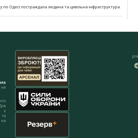
у по Одесі постраждала людина та цивільна інфраструктура.
pr
ons
не
orm
Для
м є
 та
 на