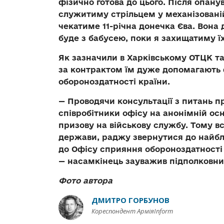
фізично готова до цього. Після опану
служитиму стрільцем у механізованій
чекатиме 11-річна донечка Єва. Вона 
буде з бабусею, поки я захищатиму їх
Як зазначили в Харківському ОТЦК та
за контрактом їм дуже допомагають 
обороноздатності країни.
— Проводячи консультації з питань пр
співробітники офісу на анонімній осн
призову на військову службу. Тому в
держави, раджу звернутися до найб
до Офісу сприяння обороноздатності 
— насамкінець зауважив підполковни
Фото автора
ДМИТРО ГОРБУНОВ
Кореспондент АрміяInform