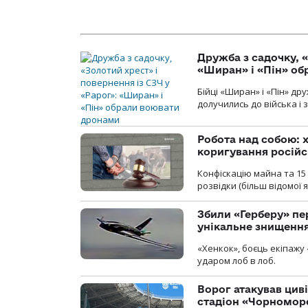
Дружба з садочку, «
«Ширан» і «Пін» о
Бійці «Ширан» і «Пін» др
долучились до війська і 
Робота над собою: х
коригування російс
Конфіскацію майна та 15 
розвідки (більш відомої як
Збили «Герберу» пе
унікальне знищенн
«Хенкок», боєць екіпажу 
ударом лоб в лоб.
Ворог атакував ци
стадіон «Чорномор