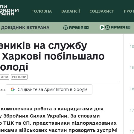
ГОЛОВНА
ВАКАНСІЇ
СОЦЗАХИСТ
ПРО 
ДОВІДНИК ВЕТЕРАНА
вників на службу
18
 Харкові побільшало
олоді
18
ВИНИ
РЕГІОНИ
18
Слідкуйте за АрміяInform в Google
хв.
є комплексна робота з кандидатами для
17
 Збройних Силах України. За словами
о ТЦК та СП, представники підпорядкованих
иками військових частин проводять зустрічі
17