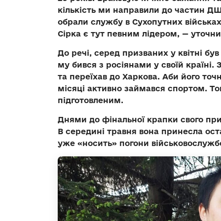
кількість ми направили до частин ДШ
обрали службу в Сухопутних військах
Сірка є тут певним лідером, — уточн
До речі, серед призваних у квітні був
му бився з росіянами у своїй країні.
та переїхав до Харкова. Аби його точ
місяці активно займався спортом. Т
підготовленим.
Днями до фінальної крапки свого пр
В середині травня вона принесла ост
уже «носить» погони військовослужбо