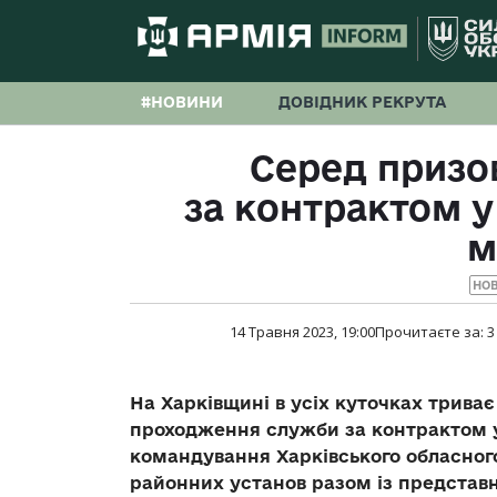
#НОВИНИ
ДОВІДНИК РЕКРУТА
Серед призо
за контрактом у
м
НО
14 Травня 2023, 19:00
Прочитаєте за:
3
На Харківщині в усіх куточках трива
проходження служби за контрактом у
командування Харківського обласног
районних установ разом із представн