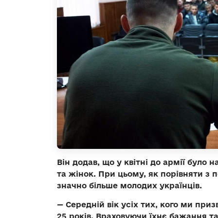
Він додав, що у квітні до армії було 
та жінок. При цьому, як порівняти з
значно більше молодих українців.
— Середній вік усіх тих, кого ми при
25 років. Враховуючи їхнє бажання т