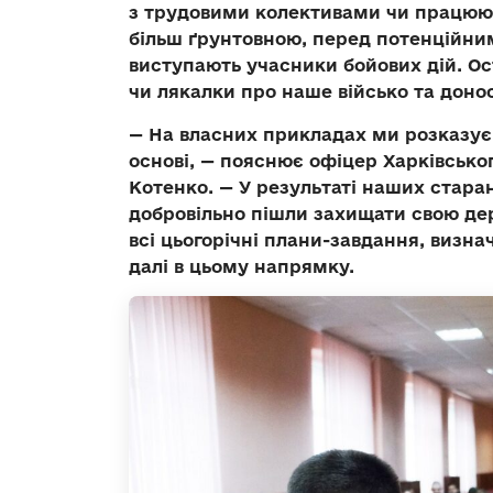
з трудовими колективами чи працюют
більш ґрунтовною, перед потенційни
виступають учасники бойових дій. Ос
чи лякалки про наше військо та доно
— На власних прикладах ми розказує
основі, — пояснює офіцер Харківсько
Котенко. — У результаті наших старань
добровільно пішли захищати свою де
всі цьогорічні плани-завдання, визна
далі в цьому напрямку.