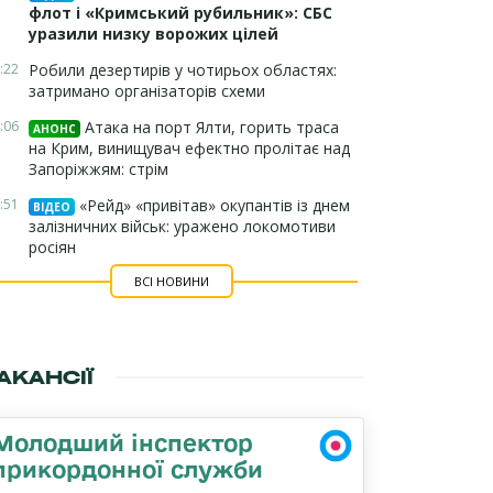
флот і «Кримський рубильник»: СБС
уразили низку ворожих цілей
:22
Робили дезертирів у чотирьох областях:
затримано організаторів схеми
:06
Атака на порт Ялти, горить траса
АНОНС
на Крим, винищувач ефектно пролітає над
Запоріжжям: стрім
:51
«Рейд» «привітав» окупантів із днем
ВІДЕО
залізничних військ: уражено локомотиви
росіян
ВСІ НОВИНИ
АКАНСІЇ
Молодший інспектор
прикордонної служби