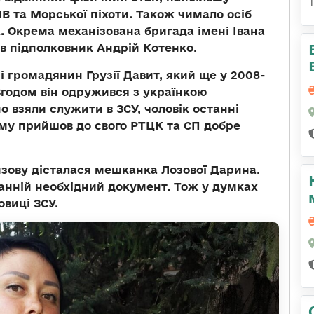
В та Морської піхоти. Також чимало осіб
. Окрема механізована бригада імені Івана
ив підполковник Андрій Котенко.
 і громадянин Грузії Давит, який ще у 2008-
 Згодом він одружився з українкою
но взяли служити в ЗСУ, чоловік останні
ому прийшов до свого РТЦК та СП добре
изову дісталася мешканка Лозової Дарина.
анній необхідний документ. Тож у думках
виці ЗСУ.