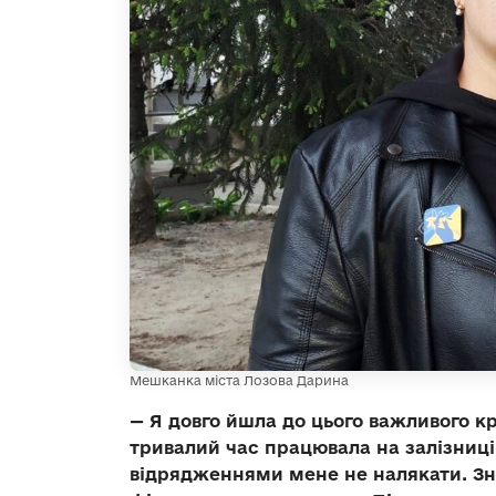
Мешканка міста Лозова Дарина
— Я довго йшла до цього важливого кр
тривалий час працювала на залізниц
відрядженнями мене не налякати. Зна