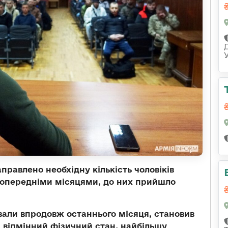
направлено необхідну кількість чоловіків
 попередніми місяцями, до них прийшло
звали впродовж останнього місяця, становив
а відмінний фізичний стан, найбільшу