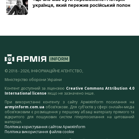
українця, який пережив російський полон
© 2018 - 2026, ІНФОРМАЦІЙНЕ АГЕНТСТВО,
Міністерство оборони України
Контент доступний за ліцензією
Creative Commons Attribution 4.0
International license
якщо не зазначено інше.
При використанні контенту з сайту АрміяInform посилання на
armyinform.com.ua
обов’язкове. Для суб’єктів у сфері онлайн-медіа
обов’язковим є розміщення у першому абзаці матеріалу прямого та
відкритого для пошукових систем гіперпосилання на цитований
матеріал.
Політика користування сайтом АрміяInform
Політика використання файлів cookie