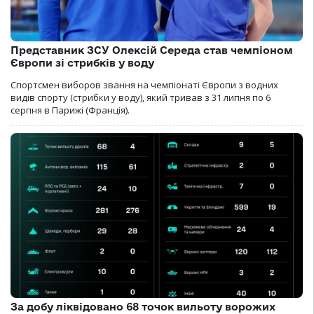
Представник ЗСУ Олексій Середа став чемпіоном
Європи зі стрибків у воду
Спортсмен виборов звання на чемпіонаті Європи з водних
видів спорту (стрибки у воду), який тривав з 31 липня по 6
серпня в Парижі (Франція).
За добу ліквідовано 68 точок вильоту ворожих