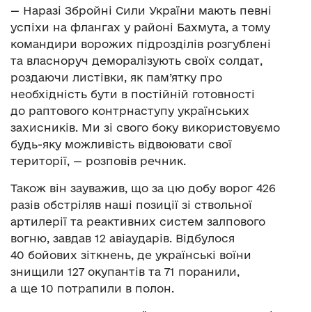
— Наразі Збройні Сили України мають певні
успіхи на флангах у районі Бахмута, а тому
командири ворожих підрозділів розгублені
та власноруч деморалізують своїх солдат,
роздаючи листівки, як пам’ятку про
необхідність бути в постійній готовності
до раптового контрнаступу українських
захисників. Ми зі свого боку використовуємо
будь-яку можливість відвоювати свої
території, — розповів речник.
Також він зауважив, що за цю добу ворог 426
разів обстріляв наші позиції зі ствольної
артилерії та реактивних систем залпового
вогню, завдав 12 авіаударів. Відбулося
40 бойових зіткнень, де українські воїни
знищили 127 окупантів та 71 поранили,
а ще 10 потрапили в полон.