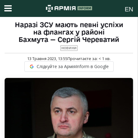
EN
Наразі ЗСУ мають певні успіхи
на флангах у районі
Бахмута — Сергій Череватий
НОВИНИ
13 Травня 2023, 13:55
Прочитаєте за:
< 1
хв.
Слідкуйте за АрміяInform в Google