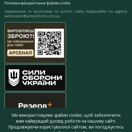
Політика використання файлів cookie
Зауваження та пропозиції по роботі сайту надсилайте на адресу:
webmaster@armyinform.com.ua
Ми використовуємо файли cookie, щоб забезпечити
вам найкращий досвід роботи на нашому сайті.
Продовжуючи користуватися сайтом, ви погоджуєтесь
press@armyinform.com.ua