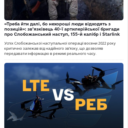
«Треба йти далі, бо нехороші люди відходять з
позицій»: зв’язківець 40-ї артилерійської бригади
про Слобожанський наступ, 155-й калібр і Starlink
Успіх Слобожанської наступальної операції восени 2022 року
критично залежав від надійного зв’язку, що дозволяв
передавати інформацію в режимі реального часу.