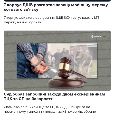
7 корпус ДШВ розгортає власну мобільну мережу
сотового зв’язку
7 корпус швидкого реагування ДШВ ЗСУ тестує власну LTE-
мережу на лінії фронту.
Суд обрав запобіжні заходи двом екскерівникам
ТЦК та СП на Закарпатті
Двом екскерівникам ТЦК та СП, яких ДБР викрило на
незаконному «списанні» понад тисячі чоловіків, обрано