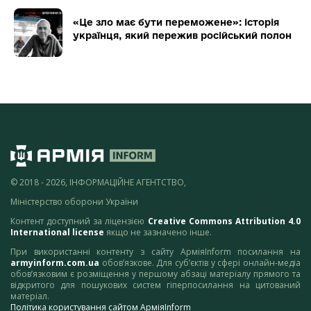
«Це зло має бути переможене»: історія
українця, який пережив російський полон
© 2018 - 2026, ІНФОРМАЦІЙНЕ АГЕНТСТВО,
Міністерство оборони України
Контент доступний за ліцензією
Creative Commons Attribution 4.0
International license
якщо не зазначено інше.
При використанні контенту з сайту АрміяInform посилання на
armyinform.com.ua
обов’язкове. Для суб’єктів у сфері онлайн-медіа
обов’язковим є розміщення у першому абзаці матеріалу прямого та
відкритого для пошукових систем гіперпосилання на цитований
матеріал.
Політика користування сайтом АрміяInform