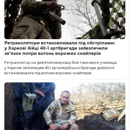
Ретранслятори встановлювали під обстрілами:
у Харкові бійці 40-ї артбригади забезпечили
зв’язок попри вогонь ворожих снайперів
Ретранслятор на дев’ятиповерхівці біля танкового училища
у Харкові зв’язківцям 40-ї артилерійської бригади довелося
встановлювати під вогнем ворожих снайперів.