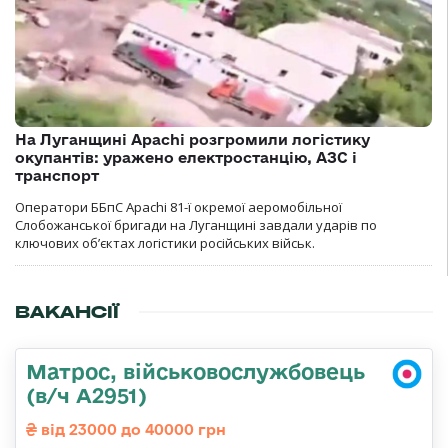
На Луганщині Apachi розгромили логістику
окупантів: уражено електростанцію, АЗС і
транспорт
Оператори ББпС Apachi 81-ї окремої аеромобільної
Слобожанської бригади на Луганщині завдали ударів по
ключових об’єктах логістики російських військ.
ВАКАНСІЇ
Матрос, військовослужбовець
(в/ч А2951)
від 23000 до 40000 грн