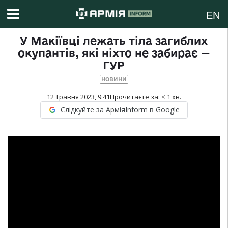
EN
У Макіївці лежать тіла загиблих
окупантів, які ніхто не забирає —
ГУР
НОВИНИ
12 Травня 2023, 9:41
Прочитаєте за:
< 1
хв.
Слідкуйте за АрміяInform в Google