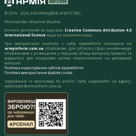
© 2018 - 2026, ІНФОРМАЦІЙНЕ АГЕНТСТВО,
Міністерство оборони України
Контент доступний за ліцензією
Creative Commons Attribution 4.0
International license
якщо не зазначено інше.
При використанні контенту з сайту АрміяInform посилання на
armyinform.com.ua
обов’язкове. Для суб’єктів у сфері онлайн-медіа
обов’язковим є розміщення у першому абзаці матеріалу прямого та
відкритого для пошукових систем гіперпосилання на цитований
матеріал.
Політика користування сайтом АрміяInform
Політика використання файлів cookie
Зауваження та пропозиції по роботі сайту надсилайте на адресу:
webmaster@armyinform.com.ua