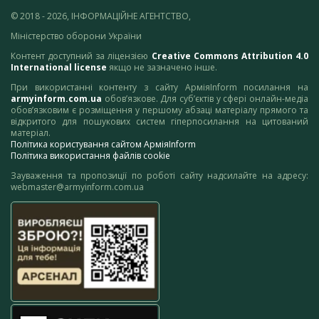
© 2018 - 2026, ІНФОРМАЦІЙНЕ АГЕНТСТВО,
Міністерство оборони України
Контент доступний за ліцензією
Creative Commons Attribution 4.0
International license
якщо не зазначено інше.
При використанні контенту з сайту АрміяInform посилання на
armyinform.com.ua
обов’язкове. Для суб’єктів у сфері онлайн-медіа
обов’язковим є розміщення у першому абзаці матеріалу прямого та
відкритого для пошукових систем гіперпосилання на цитований
матеріал.
Політика користування сайтом АрміяInform
Політика використання файлів cookie
Зауваження та пропозиції по роботі сайту надсилайте на адресу:
webmaster@armyinform.com.ua