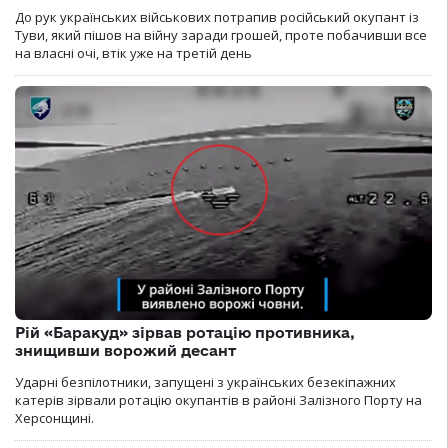
До рук українських військових потрапив російський окупант із
Туви, який пішов на війну заради грошей, проте побачивши все
на власні очі, втік уже на третій день
Рій «Баракуд» зірвав ротацію противника,
знищивши ворожий десант
Ударні безпілотники, запущені з українських безекіпажних
катерів зірвали ротацію окупантів в районі Залізного Порту на
Херсонщині.