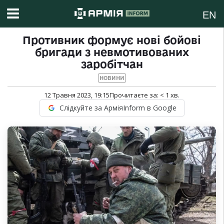
EN
Противник формує нові бойові
бригади з невмотивованих
заробітчан
НОВИНИ
12 Травня 2023, 19:15
Прочитаєте за:
< 1
хв.
Слідкуйте за АрміяInform в Google