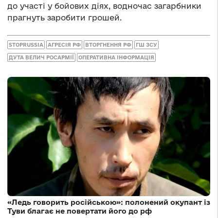
до участі у бойових діях, водночас загарбники
прагнуть заробити грошей.
STOPRUSSIA
АГРЕСІЯ РФ
ВТОРГНЕННЯ РФ
ГШ ЗСУ
ДУТА ВЕЛИЧ РОСАРМІЇ
ОПЕРАТИВНА ІНФОРМАЦІЯ
«Ледь говорить російською»: полонений окупант із
Туви благає не повертати його до рф