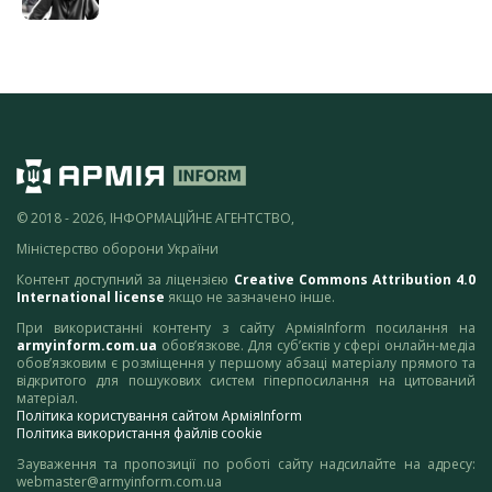
© 2018 - 2026, ІНФОРМАЦІЙНЕ АГЕНТСТВО,
Міністерство оборони України
Контент доступний за ліцензією
Creative Commons Attribution 4.0
International license
якщо не зазначено інше.
При використанні контенту з сайту АрміяInform посилання на
armyinform.com.ua
обов’язкове. Для суб’єктів у сфері онлайн-медіа
обов’язковим є розміщення у першому абзаці матеріалу прямого та
відкритого для пошукових систем гіперпосилання на цитований
матеріал.
Політика користування сайтом АрміяInform
Політика використання файлів cookie
Зауваження та пропозиції по роботі сайту надсилайте на адресу:
webmaster@armyinform.com.ua