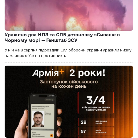
Уражено два НПЗ та СПБ установку «Сиваш» в
Чорному морі — Генштаб ЗСУ
У ніч на 8 серпня підрозділи Сил оборони України уразили низку
важливих об’єктів противника.