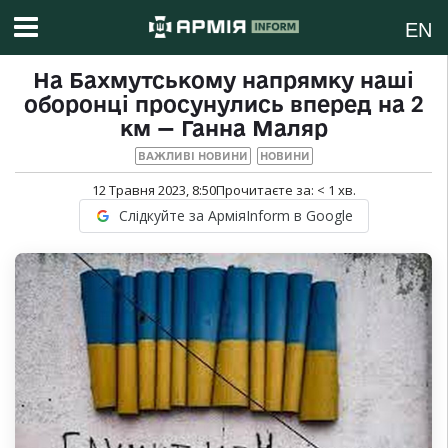
EN
На Бахмутському напрямку наші
оборонці просунулись вперед на 2
км — Ганна Маляр
ВАЖЛИВІ НОВИНИ
НОВИНИ
12 Травня 2023, 8:50
Прочитаєте за:
< 1
хв.
Слідкуйте за АрміяInform в Google