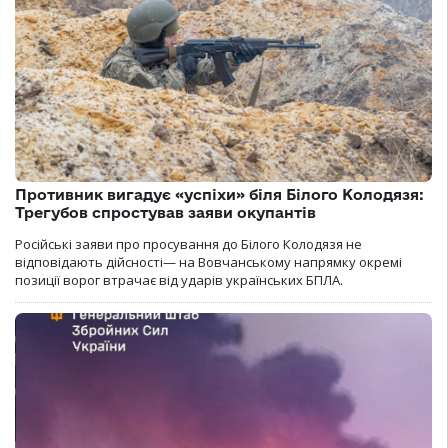
Противник вигадує «успіхи» біля Білого Колодязя:
Трегубов спростував заяви окупантів
Російські заяви про просування до Білого Колодязя не
відповідають дійсності— на Вовчанському напрямку окремі
позиції ворог втрачає від ударів українських БПЛА.