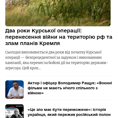
Два роки Курської операції:
перенесення війни на територію рф та
злам планів Кремля
Сьогодні виповнюється два роки від початку Курської
операції — безпрецедентної за задумом і виконанням
кампанії, яка перенесла бойові дії на територію держави-
агресора. Цей крок…
Актор і офіцер Володимир Ращук: «Воєнні
фільми не мають нічого спільного з
війною»
«Це зло має бути переможене»: історія
українця, який пережив російський полон