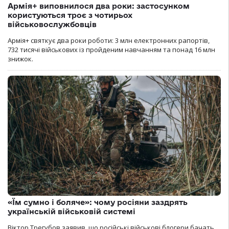
Армія+ виповнилося два роки: застосунком
користуються троє з чотирьох
військовослужбовців
Армія+ святкує два роки роботи: 3 млн електронних рапортів,
732 тисячі військових із пройденим навчанням та понад 16 млн
знижок.
«Їм сумно і боляче»: чому росіяни заздрять
українській військовій системі
Віктор Трегубов заявив, що російські військові блогери бачать