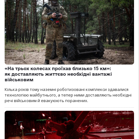
«На трьох колесах проїхав близько 15 км»:
як доставляють життєво необхідні вантажі
військовим
Кілька років тому наземні роботизовані комплекси здавалися
технологією майбутнього, а тепер ними доставляють необхідні
речі військовим й евакуюють поранених.