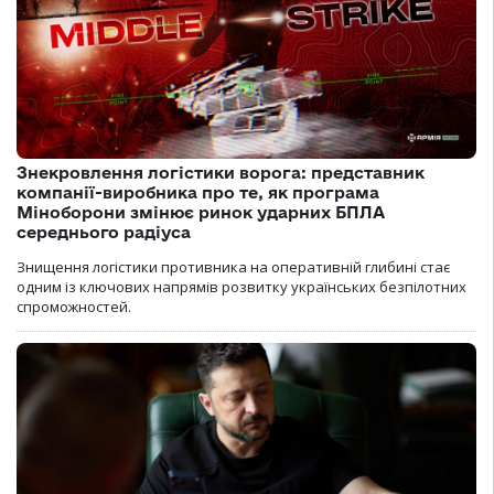
Знекровлення логістики ворога: представник
компанії-виробника про те, як програма
Міноборони змінює ринок ударних БПЛА
середнього радіуса
Знищення логістики противника на оперативній глибині стає
одним із ключових напрямів розвитку українських безпілотних
спроможностей.