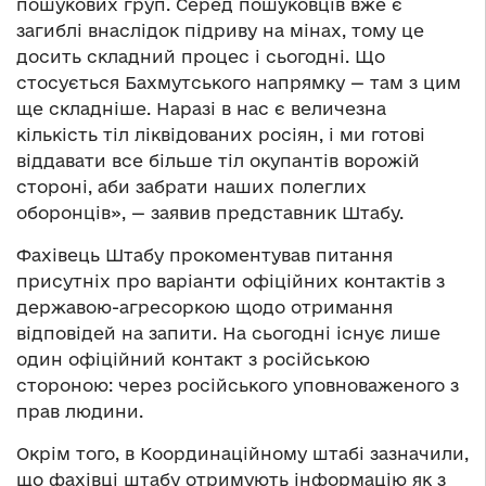
пошукових груп. Серед пошуковців вже є
загиблі внаслідок підриву на мінах, тому це
досить складний процес і сьогодні. Що
стосується Бахмутського напрямку — там з цим
ще складніше. Наразі в нас є величезна
кількість тіл ліквідованих росіян, і ми готові
віддавати все більше тіл окупантів ворожій
стороні, аби забрати наших полеглих
оборонців», — заявив представник Штабу.
Фахівець Штабу прокоментував питання
присутніх про варіанти офіційних контактів з
державою-агресоркою щодо отримання
відповідей на запити. На сьогодні існує лише
один офіційний контакт з російською
стороною: через російського уповноваженого з
прав людини.
Окрім того, в Координаційному штабі зазначили,
що фахівці штабу отримують інформацію як з