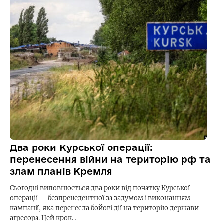
Два роки Курської операції:
перенесення війни на територію рф та
злам планів Кремля
Сьогодні виповнюється два роки від початку Курської
операції — безпрецедентної за задумом і виконанням
кампанії, яка перенесла бойові дії на територію держави-
агресора. Цей крок…