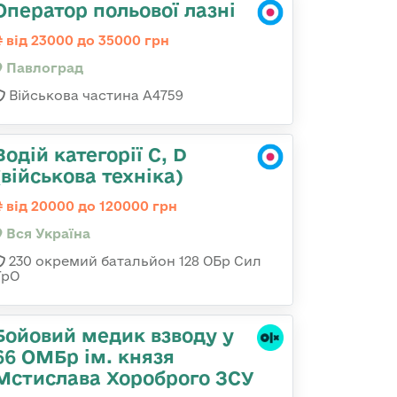
Оператор польової лазні
від 23000 до 35000 грн
Павлоград
Військова частина А4759
Водій категорії C, D
(військова техніка)
від 20000 до 120000 грн
Вся Україна
230 окремий батальйон 128 ОБр Сил
ТрО
Бойовий медик взводу у
66 ОМБр ім. князя
Мстислава Хороброго ЗСУ