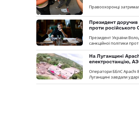
Правоохоронці затримал
Президент доручив 
проти російського
Президент України Воло
санкційної політики проти
На Луганщині Apach
електростанцію, АЗ
Оператори ББпС Apachi 8
Луганщині завдали ударів