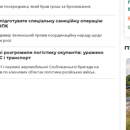
и посередника, який брав гроші за бронювання.
підготувати спеціальну санкційну операцію
 ОПК
димир Зеленський провів координаційну нараду щодо
 росії.
П
i розгромили логістику окупантів: уражено
С і транспорт
1-ї окремої аеромобільної Слобожанської бригади на
 по ключових об’єктах логістики російських військ.