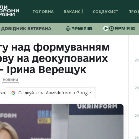
ГОЛОВНА
ВАКАНСІЇ
СОЦЗАХИСТ
ПРО 
ДОВІДНИК ВЕТЕРАНА
ту над формуванням
рву на деокупованих
20
— Ірина Верещук
НОВИНИ
20
Слідкуйте за АрміяInform в Google
хв.
20
20