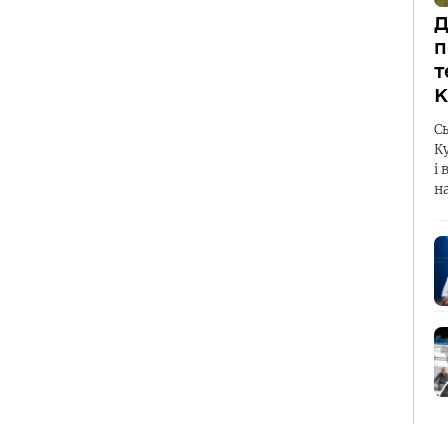
Д
п
т
К
С
К
і 
н