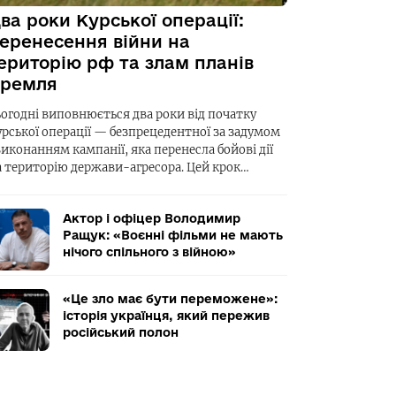
ва роки Курської операції:
еренесення війни на
ериторію рф та злам планів
ремля
ьогодні виповнюється два роки від початку
урської операції — безпрецедентної за задумом
виконанням кампанії, яка перенесла бойові дії
а територію держави-агресора. Цей крок…
Актор і офіцер Володимир
Ращук: «Воєнні фільми не мають
нічого спільного з війною»
«Це зло має бути переможене»:
історія українця, який пережив
російський полон