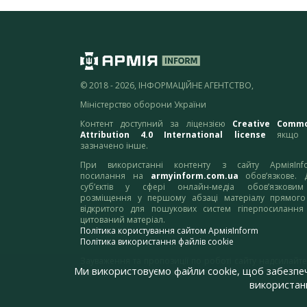
© 2018 - 2026, ІНФОРМАЦІЙНЕ АГЕНТСТВО,
Міністерство оборони України
Контент доступний за ліцензією
Creative Comm
Attribution 4.0 International license
якщо 
зазначено інше.
При використанні контенту з сайту АрміяInf
посилання на
armyinform.com.ua
обов’язкове. 
суб’єктів у сфері онлайн-медіа обов’язкови
розміщення у першому абзаці матеріалу прямого
відкритого для пошукових систем гіперпосилання
цитований матеріал.
Політика користування сайтом АрміяInform
Політика використання файлів cookie
Зауваження та пропозиції по роботі сайту надсилайте
Ми використовуємо файли cookie, щоб забезпе
адресу:
webmaster@armyinform.com.ua
використанн