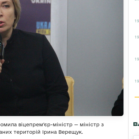
19
19
19
19
В
омила віцепрем’єр-міністр — міністр з
ваних територій Ірина Верещук.