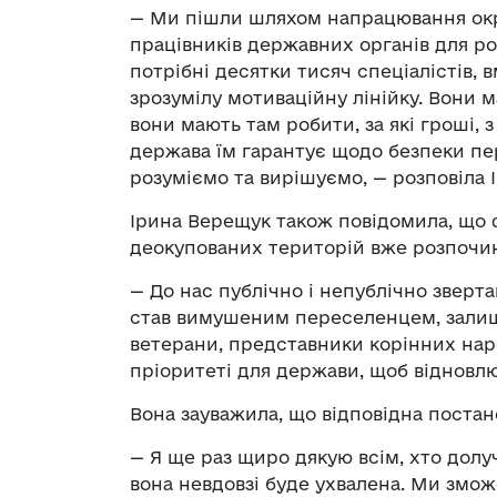
— Ми пішли шляхом напрацювання окр
працівників державних органів для р
потрібні десятки тисяч спеціалістів, 
зрозумілу мотиваційну лінійку. Вони 
вони мають там робити, за які гроші, 
держава їм гарантує щодо безпеки пе
розуміємо та вирішуємо, — розповіла 
Ірина Верещук також повідомила, що 
деокупованих територій вже розпочин
— До нас публічно і непублічно зверт
став вимушеним переселенцем, залиши
ветерани, представники корінних народ
пріоритеті для держави, щоб відновлю
Вона зауважила, що відповідна поста
— Я ще раз щиро дякую всім, хто дол
вона невдовзі буде ухвалена. Ми змож