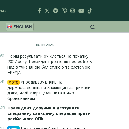
НАС
ENGLISH
06.08.2026
:51
Перші результати очікуються на початку
2027 року: Президент розповів про роботу
над вітчизняною балістикою та системою
FREYJA
:41
«Продавав» вплив на
ФОТО
держпосадовців: на Харківщині затримали
ділка, який «вирішував питання» з
бронюванням
:25
Президент доручив підготувати
спеціальну санкційну операцію проти
російського ОПК
:11
На Луганщині Apachi розгромили
ВІДЕО