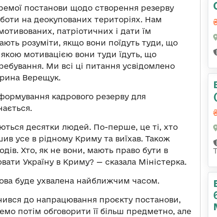
емої постанови щодо створення резерву
оботи на деокупованих територіях. Нам
вмотивованих, патріотичних і дати їм
мають розуміти, якщо вони поїдуть туди, що
з якою мотивацією вони туди їдуть, що
ребування. Ми всі ці питання усвідомлено
Ірина Верещук.
формування кадрового резерву для
ається.
аються десятки людей. По-перше, це ті, хто
в усе в рідному Криму та виїхав. Також
ів. Хто, як не вони, мають право бути в
вати Україну в Криму? — сказала Міністерка.
нова буде ухвалена найближчим часом.
учився до напрацювання проєкту постанови,
емо потім обговорити її більш предметно, але