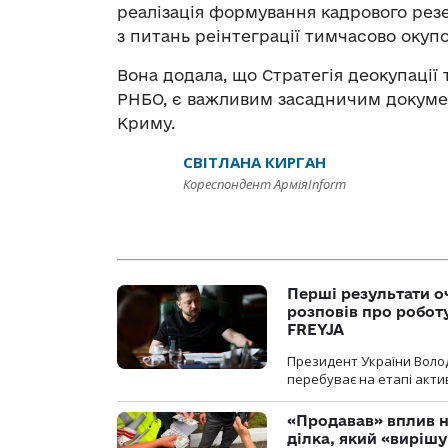
реалізація формування кадрового резе
з питань реінтеграції тимчасово окуп
Вона додала, що Стратегія деокупації 
РНБО, є важливим засадничим докуме
Криму.
СВІТЛАНА КИРГАН
Кореспондент АрміяInform
Перші результати о
розповів про робот
FREYJA
Президент України Воло
перебуває на етапі актив
«Продавав» вплив н
ділка, який «виріш