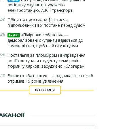
логістику окупантів: уражено
електростанцію, АЗС і транспорт
:53
Обіцяв «списати» за $11 тисяч:
підполковник НГУ постане перед судом
:36
«Підірвали собі ноги» —
АУДІО
деморалізовані окупанти вдаються до
самокаліцтва, щоб не йти у штурми
:28
Ностальгія за пломбіром і виправдання
росії коштували студенту семи років
тюрми: у Харкові засуджено «блогера»
:10
Викрито «батюшку» — зрадника: агент фсб
отримав 15 років ув’язнення
ВСІ НОВИНИ
АКАНСІЇ