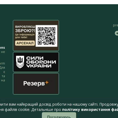
pr
ons
не
orm
Для
м є
 та
 на
 на
чити вам найкращий досвід роботи на нашому сайті. Продовжу
я файлів cookie. Детальніше про
політику використання фай
Погоджуюсь