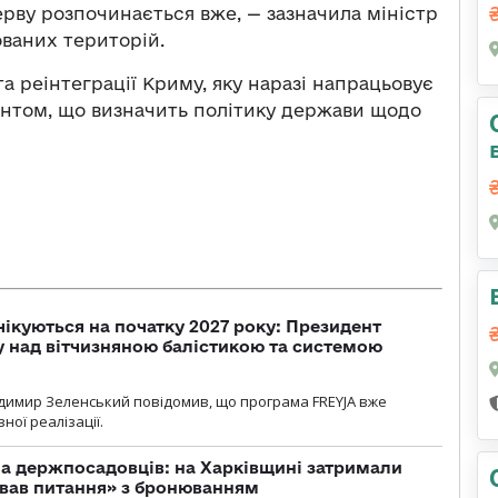
рву розпочинається вже, — зазначила міністр
ованих територій.
та реінтеграції Криму, яку наразі напрацьовує
нтом, що визначить політику держави щодо
чікуються на початку 2027 року: Президент
у над вітчизняною балістикою та системою
димир Зеленський повідомив, що програма FREYJA вже
ної реалізації.
а держпосадовців: на Харківщині затримали
ував питання» з бронюванням