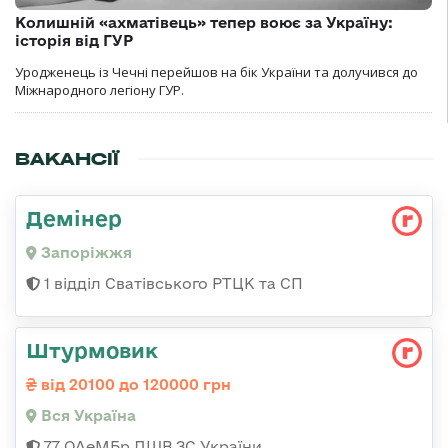
Колишній «ахматівець» тепер воює за Україну:
історія від ГУР
Уродженець із Чечні перейшов на бік України та долучився до
Міжнародного легіону ГУР.
ВАКАНСІЇ
Демінер
Запоріжжя
1 відділ Сватівського РТЦК та СП
Штурмовик
від 20100 до 120000 грн
Вся Україна
77 ОАеМБр ДШВ ЗС України