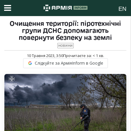
EN
Очищення території: піротехнічні
групи ДСНС допомагають
повернути безпеку на землі
НОВИНИ
10 Травня 2023, 3:50
Прочитаєте за:
< 1
хв.
Слідкуйте за АрміяInform в Google