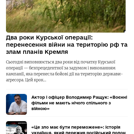
Два роки Курської операції:
перенесення війни на територію рф та
злам планів Кремля
Сьогодні виповнюється два роки від початку Курської
операції — безпрецедентної за задумом і виконанням
кампанії, яка перенесла бойові дії на територію держави-
агресора. Цей крок…
Актор і офіцер Володимир Ращук: «Воєнні
фільми не мають нічого спільного з
війною»
«Це зло має бути переможене»: історія
українця, який пережив російський полон