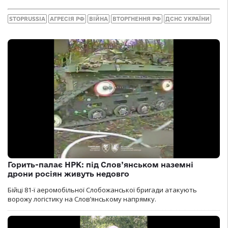
STOPRUSSIA
АГРЕСІЯ РФ
ВІЙНА
ВТОРГНЕННЯ РФ
ДСНС УКРАЇНИ
Горить-палає НРК: під Слов’янськом наземні
дрони росіян живуть недовго
Бійці 81-ї аеромобільної Слобожанської бригади атакують
ворожу логістику на Словʼянському напрямку.