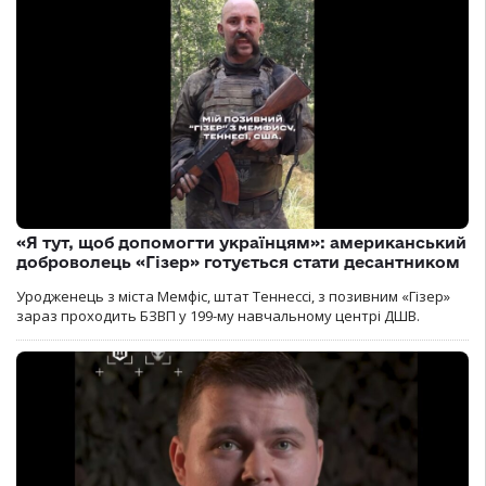
«Я тут, щоб допомогти українцям»: американський
доброволець «Гізер» готується стати десантником
Уродженець з міста Мемфіс, штат Теннессі, з позивним «Гізер»
зараз проходить БЗВП у 199-му навчальному центрі ДШВ.