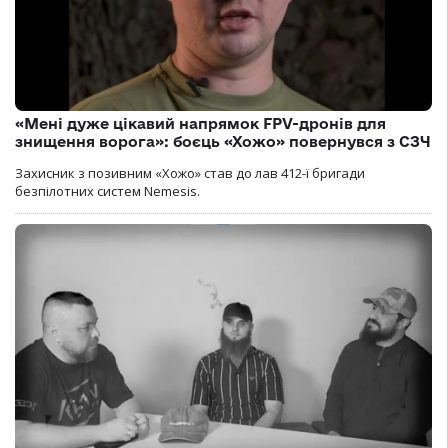
«Мені дуже цікавий напрямок FPV-дронів для
знищення ворога»: боєць «Хожо» повернувся з СЗЧ
Захисник з позивним «Хожо» став до лав 412-ї бригади
безпілотних систем Nemesis.