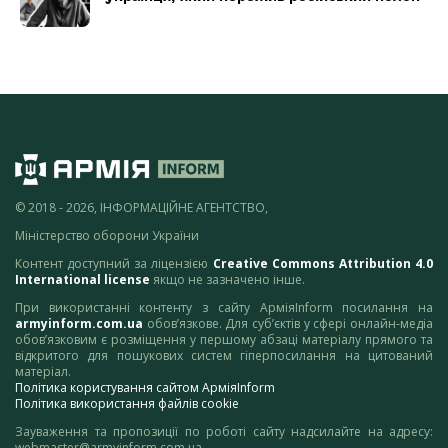
© 2018 - 2026, ІНФОРМАЦІЙНЕ АГЕНТСТВО,
Міністерство оборони України
Контент доступний за ліцензією
Creative Commons Attribution 4.0
International license
якщо не зазначено інше.
При використанні контенту з сайту АрміяInform посилання на
armyinform.com.ua
обов’язкове. Для суб’єктів у сфері онлайн-медіа
обов’язковим є розміщення у першому абзаці матеріалу прямого та
відкритого для пошукових систем гіперпосилання на цитований
матеріал.
Політика користування сайтом АрміяInform
Політика використання файлів cookie
Зауваження та пропозиції по роботі сайту надсилайте на адресу:
webmaster@armyinform.com.ua