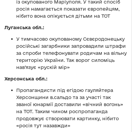
із окупованого Маріуполя. У такий спосіб
росія намагається показати європейцям,
нібито вона опікується дітьми на ТОТ
Луганська обл.:
У тимчасово окупованому Сєвєродонецьку
російські загарбники запровадили штрафи
за спроби телефонувати родичам на вільну
територію України. Так ворог силоміць
нав’язує «рускій мір»
Херсонська обл.:
Пропагандисти під егідою гауляйтера
Херсонщини в.сальдо та за участі так
званої юнармії доставили «вічний вогонь»
на ТОТ. Таким чином роспропаганда
продовжує створювати картинку, нібито
«росія тут назавжди»