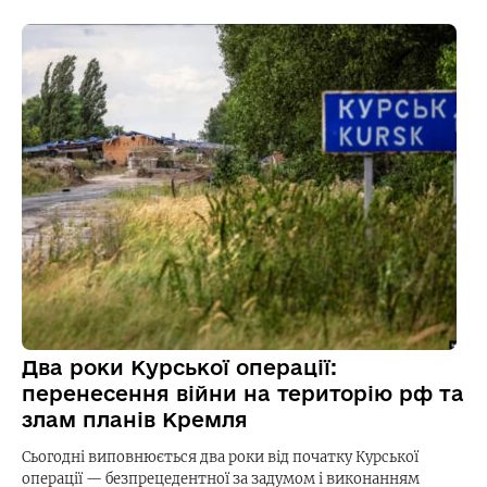
Два роки Курської операції:
перенесення війни на територію рф та
злам планів Кремля
Сьогодні виповнюється два роки від початку Курської
операції — безпрецедентної за задумом і виконанням