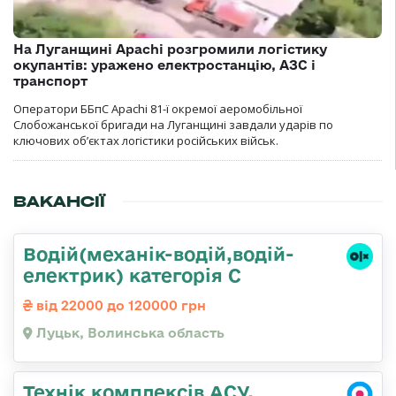
На Луганщині Apachi розгромили логістику
окупантів: уражено електростанцію, АЗС і
транспорт
Оператори ББпС Apachi 81-ї окремої аеромобільної
Слобожанської бригади на Луганщині завдали ударів по
ключових об’єктах логістики російських військ.
ВАКАНСІЇ
Водій(механік-водій,водій-
електрик) категорія С
від 22000 до 120000 грн
Луцьк, Волинська область
Технік комплексів АСУ,