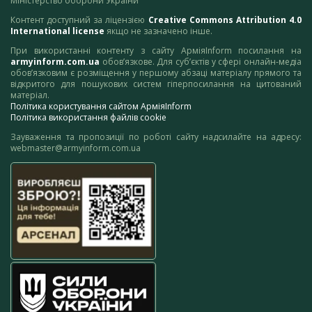
Міністерство оборони України
Контент доступний за ліцензією
Creative Commons Attribution 4.0
International license
якщо не зазначено інше.
При використанні контенту з сайту АрміяInform посилання на
armyinform.com.ua
обов’язкове. Для суб’єктів у сфері онлайн-медіа
обов’язковим є розміщення у першому абзаці матеріалу прямого та
відкритого для пошукових систем гіперпосилання на цитований
матеріал.
Політика користування сайтом АрміяInform
Політика використання файлів cookie
Зауваження та пропозиції по роботі сайту надсилайте на адресу:
webmaster@armyinform.com.ua