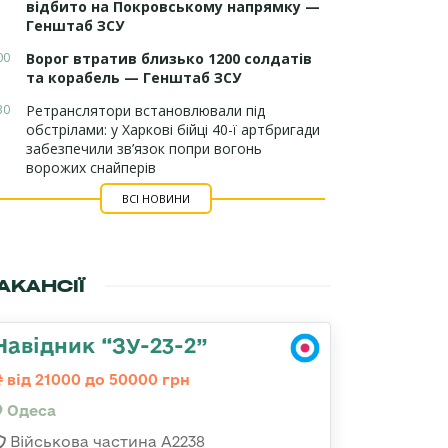
відбито на Покровському напрямку —
Генштаб ЗСУ
00
Ворог втратив близько 1200 солдатів
та корабель — Генштаб ЗСУ
30
Ретранслятори встановлювали під
обстрілами: у Харкові бійці 40-ї артбригади
забезпечили зв’язок попри вогонь
ворожих снайперів
ВСІ НОВИНИ
АКАНСІЇ
Навідник “ЗУ-23-2”
від 21000 до 50000 грн
Одеса
Військова частина А2238