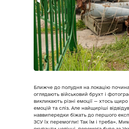
Ближче до полудня на локацію почина
оглядають військовий брухт і фотогра
викликають різні емоції — хтось щиро
емоцій та сліз. Але найщиріші відвідув
наввипередки біжать до першого експо
ЗСУ їх перемогли! Так їм і треба». Ми
окупанти невічні, перемога буде за Ук