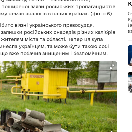
К
д поширеної заяви російських пропагандистів
ому немає аналогів в інших країнах. (фото 6)
С
К
бито в’язні українського правосуддя,
і 
н
 залишки російських снарядів різних калібрів
 жителям міста та області. Тепер ця купа
принесла українцям, та може бути такою собі
, що вже побачив знищеним і безпомічним.