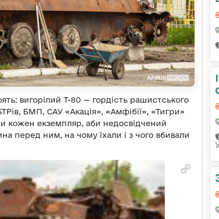
ть: вигорілий Т-80 — гордість рашистського
ТРів, БМП, САУ «Акація», «Амфібії», «Тигри»
ли кожен екземпляр, аби недосвідчений
ина перед ним, на чому їхали і з чого вбивали