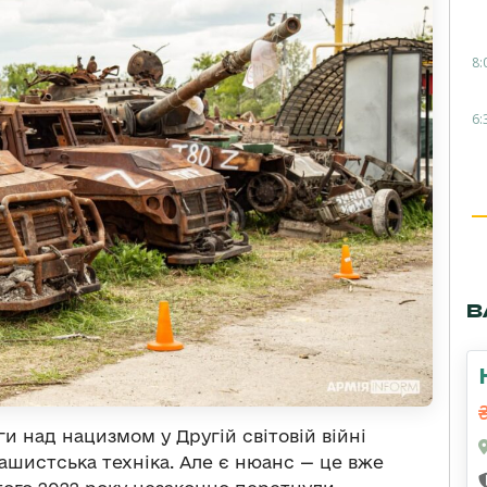
8:
6:
В
и над нацизмом у Другій світовій війні
рашистська техніка. Але є нюанс — це вже