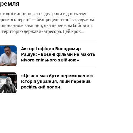
ремля
ьогодні виповнюється два роки від початку
урської операції — безпрецедентної за задумом
виконанням кампанії, яка перенесла бойові дії
а територію держави-агресора. Цей крок…
Актор і офіцер Володимир
Ращук: «Воєнні фільми не мають
нічого спільного з війною»
«Це зло має бути переможене»:
історія українця, який пережив
російський полон