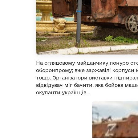
На оглядовому майданчику понуро стоя
оборонпрому; вже заржавілі корпуси Б
тощо. Організатори виставки підписа
відвідувач міг бачити, яка бойова маш
окупанти українців…