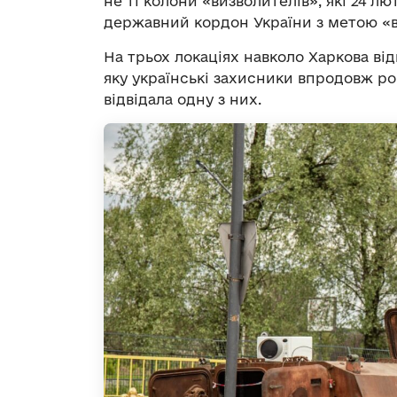
не ті колони «визволителів», які 24 л
державний кордон України з метою «вз
На трьох локаціях навколо Харкова від
яку українські захисники впродовж ро
відвідала одну з них.