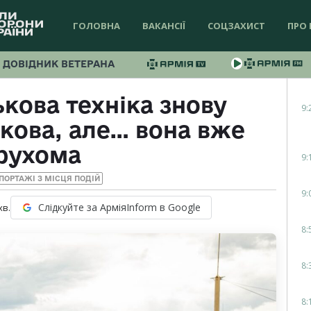
ГОЛОВНА
ВАКАНСІЇ
СОЦЗАХИСТ
ПРО 
ДОВІДНИК ВЕТЕРАНА
ькова техніка знову
9:
кова, але… вона вже
рухома
9:
ПОРТАЖІ З МІСЦЯ ПОДІЙ
9:
Слідкуйте за АрміяInform в Google
хв.
8:
8:
8: