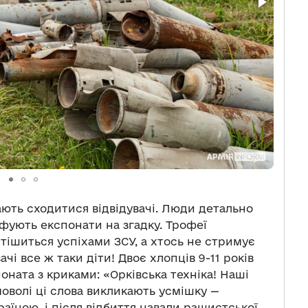
ють сходитися відвідувачі. Люди детально
фують експонати на згадку. Трофеї
 тішиться успіхами ЗСУ, а хтось не стримує
ачі все ж таки діти! Двоє хлопців 9-11 років
ната з криками: «Орківська техніка! Наші
моволі ці слова викликають усмішку —
раїною, і після відбиття навали рашистської