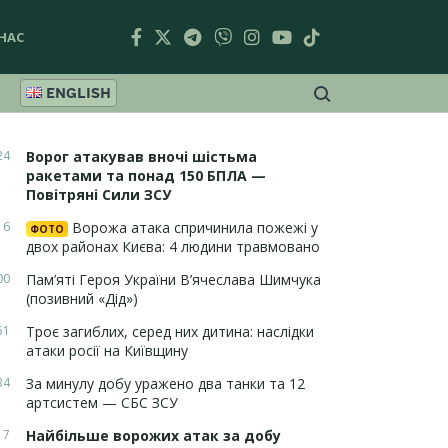
НАС
ENGLISH
24
Ворог атакував вночі шістьма
ракетами та понад 150 БПЛА —
Повітряні Сили ЗСУ
16
Ворожа атака спричинила пожежі у
ФОТО
двох районах Києва: 4 людини травмовано
00
Пам’яті Героя України В’ячеслава Шимчука
(позивний «Дід»)
51
Троє загиблих, серед них дитина: наслідки
атаки росії на Київщину
34
За минулу добу уражено два танки та 12
артсистем — СБС ЗСУ
17
Найбільше ворожих атак за добу