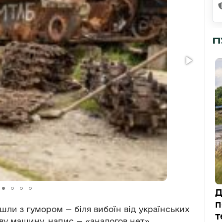
П
Д
п
шли з гумором — біля вибоїн від українських
т
ову машину, напис — «аналогов нет»,