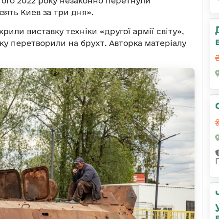
ютого 2022 року незаконно перетнули
ять Киев за три дня».
крили виставку техніки «другої армії світу»,
ку перетворили на брухт. Авторка матеріалу