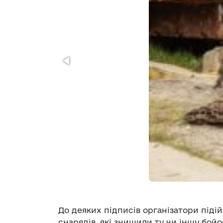
До деяких підписів організатори підій
снарядів, які знищили ту чи іншу бой