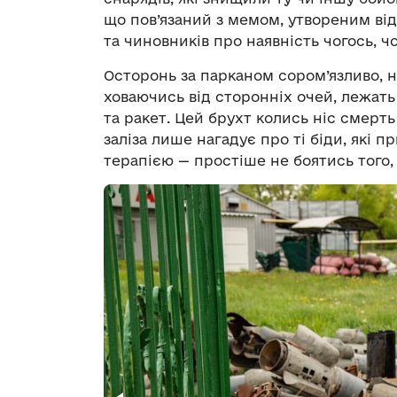
що пов’язаний з мемом, утвореним ві
та чиновників про наявність чогось, ч
Осторонь за парканом сором’язливо, ні
ховаючись від сторонніх очей, лежать
та ракет. Цей брухт колись ніс смерть
заліза лише нагадує про ті біди, які 
терапією — простіше не боятись того