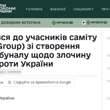
ГОЛОВНА
ВАКАНСІЇ
СОЦЗАХИСТ
ПРО 
ДОВІДНИК ВЕТЕРАНА
ся до учасників саміту
16
Group) зі створення
ибуналу щодо злочину
16
проти України
15
ДЕО
НОВИНИ
15
Слідкуйте за АрміяInform в Google
хв.
країни.
15