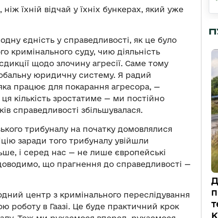
ніж їхній відчай у їхніх бункерах, який уже
П
дну єдність у справедливості, як це було
го кримінального суду, чию діяльність
дикції щодо злочину агресії. Саме тому
обальну юридичну систему. Я радий
 яка працює для покарання агресора, —
 ця кількість зростатиме — ми постійно
ів справедливості збільшувалася.
ького трибуналу на початку домовлялися
іцію заради того трибуналу увійшли
льше, і серед нас — не лише європейські
доводимо, що прагнення до справедливості —
Д
п
родний центр з кримінального переслідування
т
ою роботу в Гаазі. Це буде практичний крок
К