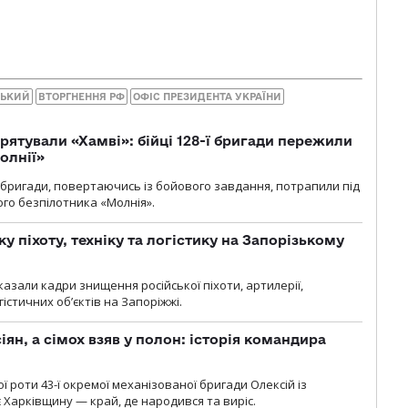
СЬКИЙ
ВТОРГНЕННЯ РФ
ОФІС ПРЕЗИДЕНТА УКРАЇНИ
рятували «Хамві»: бійці 128-ї бригади пережили
олнії»
ї бригади, повертаючись із бойового завдання, потрапили під
ого безпілотника «Молнія».
у піхоту, техніку та логістику на Запорізькому
азали кадри знищення російської піхоти, артилерії,
гістичних об’єктів на Запоріжжі.
ян, а сімох взяв у полон: історія командира
ї роти 43-ї окремої механізованої бригади Олексій із
 Харківщину — край, де народився та виріс.