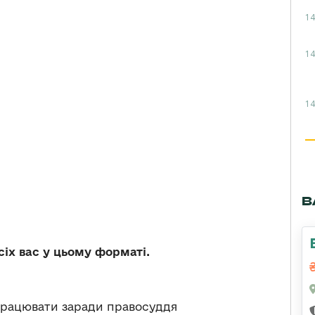
14
14
14
В
сіх вас у цьому форматі.
працювати заради правосуддя