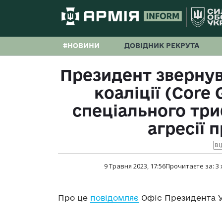
#НОВИНИ
ДОВІДНИК РЕКРУТА
Президент звернув
коаліції (Core 
спеціального тр
агресії 
ВІ
9 Травня 2023, 17:56
Прочитаєте за:
3
Про це
повідомляє
Офіс Президента У