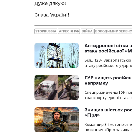
Дуже дякую!
Слава Україні!
STOPRUSSIA
АГРЕСІЯ РФ
ВІЙНА
ВОЛОДИМИР ЗЕЛЕН
Антидронові сітки в
атаку російської «М
Бійці 128-ї Закарпатсько
атаку російського ударн
ГУР нищать російськ
напрямку
Спецпризначенці ГУР пок
транспорту, дронів та ло
Знищив шістьох росі
«Гіря»
Командир 3-ї мотопіхотно
позивним «Гіря» захищає