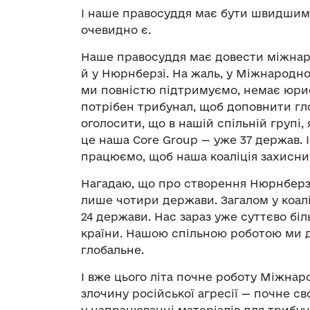
І наше правосуддя має бути швидшим, 
очевидно є.
Наше правосуддя має довести міжнаро
й у Нюрнберзі. На жаль, у Міжнародно
ми повністю підтримуємо, немає юрис
потрібен трибунал, щоб доповнити гл
оголосити, що в нашій спільній групі,
це наша Сore Group — уже 37 держав. І
працюємо, щоб наша коаліція захисник
Нагадаю, що про створення Нюрнберз
лише чотири держави. Загалом у коал
24 держави. Нас зараз уже суттєво бі
країни. Нашою спільною роботою ми 
глобальне.
І вже цього літа почне роботу Міжна
злочину російської агресії — почне св