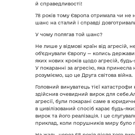
й справедливості!
78 років тому Європа отримала чи не 
шанс на сталий і справді довготривал
У чому полягав той шанс?
Не лише у відмові країн від агресій, 
об’єднували Європу — колись держави
яких нових кроків щодо агресій, будь-я
У покаранні за агресію, яка принесла
розуміємо, що це Друга світова війна.
Головний винуватець тієї катастрофи н
здійснив очевидний вирок для себе.Ал
агресії, були покарані саме в юридичн
в цивілізований спосіб карає будь-як
вирок та його реалізація. І це слугу
приклад, коли порушників миру було п
На жаль, через 68 років після того в