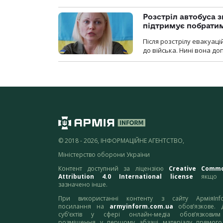
Розстріл автобуса з
підтримує побрати
Після розстрілу евакуацій
до війська. Нині вона д
© 2018 - 2026, ІНФОРМАЦІЙНЕ АГЕНТСТВО,
Міністерство оборони України
Контент доступний за ліцензією
Creative Comm
Attribution 4.0 International license
якщо 
зазначено інше.
При використанні контенту з сайту АрміяInf
посилання на
armyinform.com.ua
обов’язкове. 
суб’єктів у сфері онлайн-медіа обов’язкови
розміщення у першому абзаці матеріалу прямого