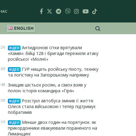
НАС
ENGLISH
:26
Антидронові сітки врятували
ВІДЕО
«Хамві»: бійці 128-ї бригади пережили атаку
російської «Молнії»
:09
ГУР нищать російську піхоту, техніку
ВІДЕО
та логістику на Запорізькому напрямку
:48
Знищив шістьох росіян, а сімох взяв у
полон: історія командира «Гіря»
:30
Розстріл автобуса змінив її життя:
ВІДЕО
Олеся стала військовою і тепер підтримує
побратимів
:10
Менше двох годин на порятунок: як
ВІДЕО
прикордонники евакуювали пораненого на
Лиманщині