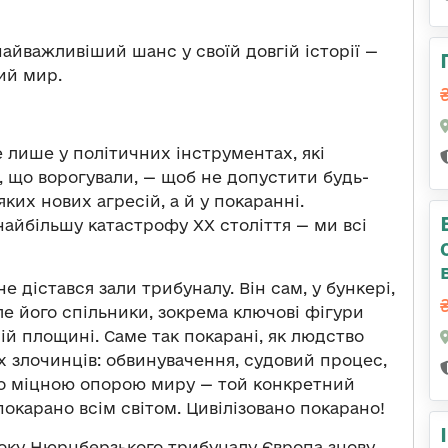
найважливіший шанс у своїй довгій історії —
ий мир.
не лише у політичних інструментах, які
, що ворогували, — щоб не допустити будь-
ких нових агресій, а й у покаранні.
 найбільшу катастрофу ХХ століття — ми всі
е дістався зали трибуналу. Він сам, у бункері,
е його спільники, зокрема ключові фігури
ій площині. Саме так покарані, як людство
их злочинців: обвинувачення, судовий процес,
вало міцною опорою миру — той конкретний
окарано всім світом. Цивілізовано покарано!
ироку Нюрнберзького трибуналу Європа знову