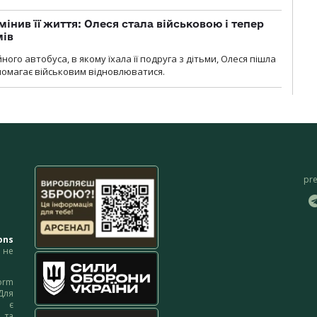
мінив її життя: Олеся стала військовою і тепер
мів
ного автобуса, в якому їхала її подруга з дітьми, Олеся пішла
опомагає військовим відновлюватися.
pr
ons
не
orm
Для
м є
 та