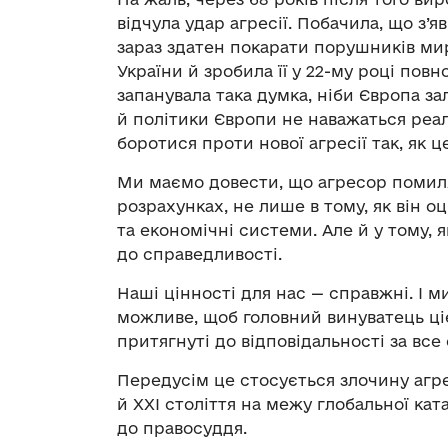
відчула удар агресії. Побачила, що з’я
зараз здатен покарати порушників мир
України й зробила її у 22-му році пов
запанувала така думка, ніби Європа з
й політики Європи не наважаться реал
боротися проти нової агресії так, як 
Ми маємо довести, що агресор помиляв
розрахунках, не лише в тому, як він о
та економічні системи. Але й у тому, 
до справедливості.
Наші цінності для нас — справжні. І м
можливе, щоб головний винуватець цієї
притягнуті до відповідальності за вс
Передусім це стосується злочину агре
й ХХІ століття на межу глобальної ка
до правосуддя.