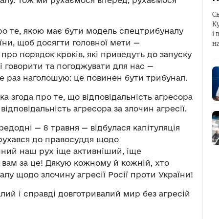
налу. Тож ми рухаємося вперед, рухаємося
С
К
о те, якою має бути модель спецтрибуналу
і 
їни, щоб досягти головної мети —
н
ро порядок кроків, які приведуть до запуску
і говорити та погоджувати для нас —
е раз наголошую: це повинен бути трибунал.
ка згода про те, що відповідальність агресора
відповідальність агресора за злочин агресії.
ередодні — 8 травня — відбулася капітуляція
о рухався до правосуддя щодо
ічний наш рух іще активніший, іще
 вам за це! Дякую кожному й кожній, хто
у щодо злочину агресії Росії проти України!
алий і справді довготривалий мир без агресій