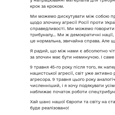
у напрацюванні матеріалів для трибу
крок за кроком.
Ми можемо дискутувати між собою пр
щодо злочину агресії Росії проти Укра
справедливості. Ми можемо говорити п
трибуналу… Ми ж демократичні нації, 
це нормальна, звичайна справа. Але щ
Я радий, що між нами є абсолютно чіт
за злочин має бути неминучою. І саме 
9 травня 45-го року після того, як нап
нацистської агресії, світ уже активн
агресора. 9 травня цього року аналог
численніший, і я хочу подякувати усім
наближає початок роботи спецтрибунал
Хай шанс нашої Європи та світу на ст
буде реалізовано!