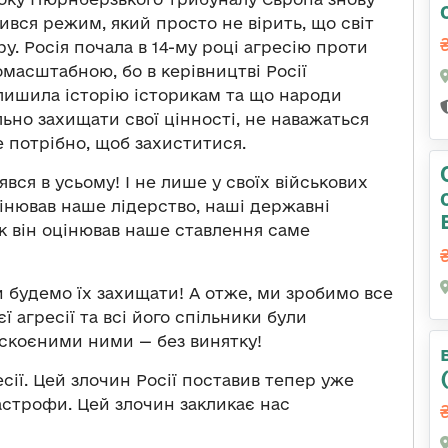
вився режим, який просто не вірить, що світ
у. Росія почала в 14-му році агресію проти
номасштабною, бо в керівництві Росії
алишила історію історикам та що народи
ьно захищати свої цінності, не наважаться
це потрібно, щоб захиститися.
ся в усьому! І не лише у своїх військових
цінював наше лідерство, наші державні
як він оцінював наше ставлення саме
и будемо їх захищати! А отже, ми зробимо все
 агресії та всі його спільники були
е скоєними ними — без винятку!
сії. Цей злочин Росії поставив тепер уже
тастрофи. Цей злочин закликає нас