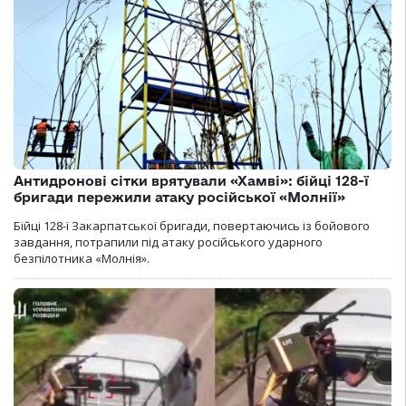
Антидронові сітки врятували «Хамві»: бійці 128-ї
бригади пережили атаку російської «Молнії»
Бійці 128-ї Закарпатської бригади, повертаючись із бойового
завдання, потрапили під атаку російського ударного
безпілотника «Молнія».