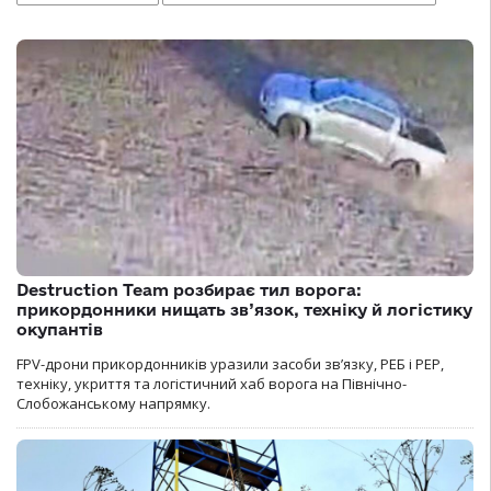
Destruction Team розбирає тил ворога:
прикордонники нищать зв’язок, техніку й логістику
окупантів
FPV-дрони прикордонників уразили засоби зв’язку, РЕБ і РЕР,
техніку, укриття та логістичний хаб ворога на Північно-
Слобожанському напрямку.