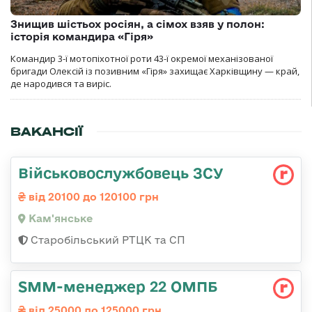
Знищив шістьох росіян, а сімох взяв у полон:
історія командира «Гіря»
Командир 3-ї мотопіхотної роти 43-ї окремої механізованої
бригади Олексій із позивним «Гіря» захищає Харківщину — край,
де народився та виріс.
ВАКАНСІЇ
Військовослужбовець ЗСУ
від 20100 до 120100 грн
Кам'янське
Старобільський РТЦК та СП
SMM-менеджер 22 ОМПБ
від 25000 до 125000 грн