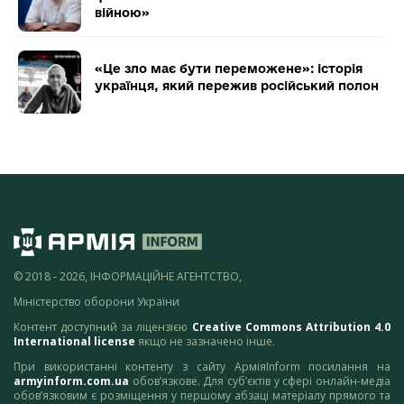
війною»
«Це зло має бути переможене»: історія
українця, який пережив російський полон
© 2018 - 2026, ІНФОРМАЦІЙНЕ АГЕНТСТВО,
Міністерство оборони України
Контент доступний за ліцензією
Creative Commons Attribution 4.0
International license
якщо не зазначено інше.
При використанні контенту з сайту АрміяInform посилання на
armyinform.com.ua
обов’язкове. Для суб’єктів у сфері онлайн-медіа
обов’язковим є розміщення у першому абзаці матеріалу прямого та