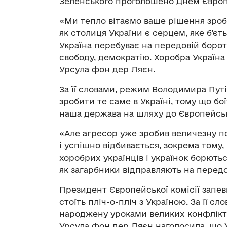
Зеленського проголошено Днем Європ
«Ми тепло вітаємо ваше рішення зроби
як столиця України є серцем, яке б’єт
Україна перебуває на передовій борот
свободу, демократію. Хоробра Україна
Урсула фон дер Ляєн.
За її словами, режим Володимира Путін
зробити те саме в Україні, тому що б
наша держава на шляху до Європейськ
«Але агресор уже зробив величезну п
і успішно відбивається, зокрема тому,
хоробрих українців і українок борються
як загарбники відправляють на передов
Президент Європейської комісії запев
стоїть пліч-о-пліч з Україною. За її с
народжену уроками великих конфліктів
Урсула фон дер Ляєн наголосила, що 