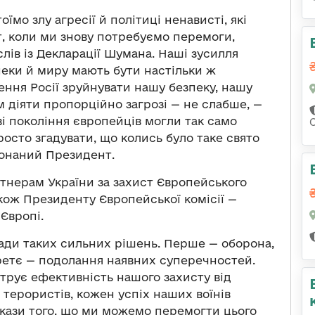
їмо злу агресії й політиці ненависті, які
т, коли ми знову потребуємо перемоги,
лів із Декларації Шумана. Наші зусилля
пеки й миру мають бути настільки ж
ення Росії зруйнувати нашу безпеку, нашу
 діяти пропорційно загрозі — не слабше, —
ві покоління європейців могли так само
С
росто згадувати, що колись було таке свято
конаний Президент.
тнерам України за захист Європейського
кож Президенту Європейської комісії —
 Європі.
ради таких сильних рішень. Перше — оборона,
ретє — подолання наявних суперечностей.
рує ефективність нашого захисту від
а терористів, кожен успіх наших воїнів
окази того, що ми можемо перемогти цього