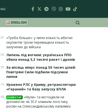
НАС
ENGLISH
:07
«Треба більше»: у липні кількість вбитих
окупантів трохи перевищила кількість
залучених до війська
:50
Липень під вогнем: українська ППО
збила понад 5,3 тисячі ракет і дронів
:35
За місяць мінус понад 50 тисяч цілей:
Повітряні Сили підбили підсумки
липня
:16
Уражено РЛС у Криму, ретранслятори
«Гераней» та базу запуску БПЛА
:08
«Мули» та мотоцикли не
КОМЕНТАР
допомогли: як ЗСУ зламали логістику
росіян на Олександрівському напрямку