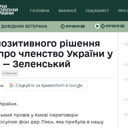
ГОЛОВНА
ВАКАНСІЇ
СОЦЗАХИСТ
ПРО 
ДОВІДНИК ВЕТЕРАНА
позитивного рішення
12
про членство України у
 — Зеленський
11
НОВИНИ
11
Слідкуйте за АрміяInform в Google
хв.
11
країни.
11
кий провів у Києві переговори
Урсулою фон дер Ляєн, яка прибула в нашу