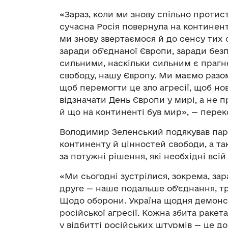
«Зараз, коли ми знову спільно протисто
сучасна Росія повернула на континен
ми знову звертаємося й до сенсу тих с
заради об’єднаної Європи, заради без
сильними, наскільки сильним є прагн
свободу, нашу Європу. Ми маємо разом
щоб перемогти це зло агресії, щоб но
відзначати День Європи у мирі, а не п
й що на континенті був мир», — пере
Володимир Зеленський подякував пар
континенту й цінностей свободи, а та
за потужні рішення, які необхідні всій
«Ми сьогодні зустрілися, зокрема, за
друге — наше подальше об’єднання, т
Щодо оборони. Україна щодня демонст
російської агресії. Кожна збита ракет
у відбитті російських штурмів — це д