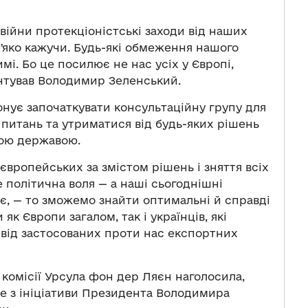
 війни протекціоністські заходи від наших
мʼяко кажучи. Будь-які обмеження нашого
і. Бо це посилює не нас усіх у Європі,
нтував Володимир Зеленський.
онує започаткувати консультаційну групу для
питань та утриматися від будь-яких рішень
шою державою.
європейських за змістом рішень і зняття всіх
політична воля — а наші сьогоднішні
 є, — то зможемо знайти оптимальні й справді
як Європи загалом, так і українців, які
 від застосованих проти нас експортних
 комісії Урсула фон дер Ляєн наголосила,
яке з ініціативи Президента Володимира