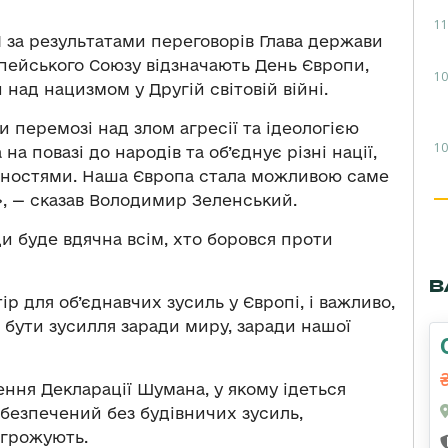
11
І за результатами переговорів Глава держави
опейського Союзу відзначають День Європи,
10
 над нацизмом у Другій світовій війні.
 перемозі над злом агресії та ідеологією
10
на повазі до народів та об’єднує різні нації,
інностями. Наша Європа стала можливою саме
и», — сказав Володимир Зеленський.
и буде вдячна всім, хто боровся проти
В
р для об’єднавчих зусиль у Європі, і важливо,
 бути зусилля заради миру, заради нашої
ння Декларації Шумана, у якому ідеться
абезпечений без будівничих зусиль,
агрожують.