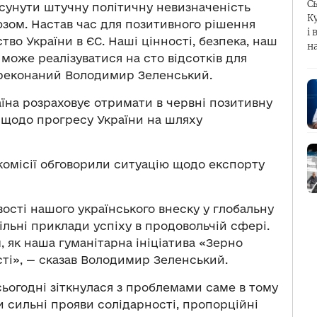
С
усунути штучну політичну невизначеність
К
юзом. Настав час для позитивного рішення
і 
во України в ЄС. Наші цінності, безпека, наш
н
 може реалізуватися на сто відсотків для
ереконаний Володимир Зеленський.
їна розраховує отримати в червні позитивну
ї щодо прогресу України на шляху
омісії обговорили ситуацію щодо експорту
ості нашого українського внеску у глобальну
ільні приклади успіху в продовольчій сфері.
, як наша гуманітарна ініціатива «Зерно
сті», — сказав Володимир Зеленський.
сьогодні зіткнулася з проблемами саме в тому
 сильні прояви солідарності, пропорційні