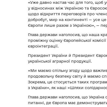
«Уже давно настав час для того, щоб 
у відносинах між Україною та Євросо
щодо відкриття переговорів про членст
добробут, мир на континенті — усе це
Європи лише разом з Україною», — п
Глава держави наголосив, що наша кра
проміжну оцінку Європейської комісі
євроінтеграції.
Президент України й Президент Єврок
української аграрної продукції.
«Ми маємо спільну згоду щодо важлив
продовольчу безпеку світу й маємо сп
Зокрема, це стосується таких програм
з України», як наші «Шляхи солідарно
Глава держави наголосив, що Україна 
питанні, де Європа має демонструвати