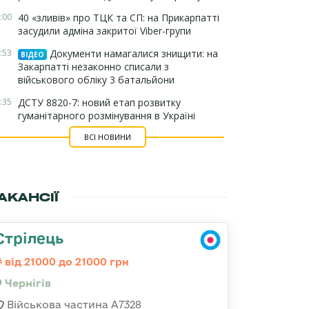
:00
40 «зливів» про ТЦК та СП: на Прикарпатті
засудили адміна закритої Viber-групи
:53
Документи намагалися знищити: на
ВІДЕО
Закарпатті незаконно списали з
військового обліку 3 батальйони
:35
ДСТУ 8820-7: новий етап розвитку
гуманітарного розмінування в Україні
ВСІ НОВИНИ
АКАНСІЇ
Стрілець
від 21000 до 21000 грн
Чернігів
Військова частина А7328