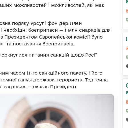
наших можливостей і можливостей, які має
ловив подяку Урсулі фон дер Ляєн
ні необхідні боєприпаси — 1 млн снарядів для
чі з Президентом Європейської комісії було
лі та постачання боєприпасів.
 торкнулися питання санкцій щодо Росії
м часом 11-го санкційного пакету, і його
томної галузі держави-терориста. Тоді сила
 загрози», — сказав Президент.