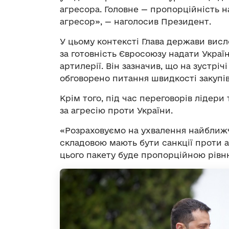
агресора. Головне — пропорційність 
агресор», — наголосив Президент.
У цьому контексті Глава держави вис
за готовність Євросоюзу надати Украї
артилерії. Він зазначив, що на зустрі
обговорено питання швидкості закупів
Крім того, під час переговорів лідери
за агресію проти України.
«Розраховуємо на ухвалення найближчи
складовою мають бути санкції проти а
цього пакету буде пропорційною рівню