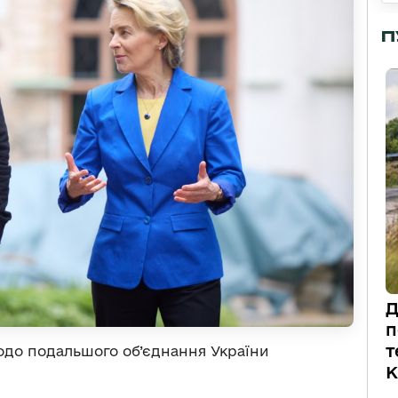
П
Д
п
т
одо подальшого об’єднання України
К