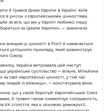
и.
ти 9 травня Днем Європи в Україні. Київ
ься в унісон з європейськими цінностями.
ьби за все, що ми у Європі любимо: нашу
 бореться за ідеали Європи», — зазначила
а знищив ці цінності в Росії й намагається
оїться успішного прикладу, який демонструє
ого Союзу.
омилку. Україна витримала цей наступ
 що українське суспільство — вільне. Мільйони
 за свої європейські цінності, у той час
у людей із в’язниць», — констатувала вона.
нила, що у своїй боротьбі Європейський Союз
ловами, 9 травня також символізує солідарність,
 ХХ століття, яка є основою демократії.
Україна може покладатися на солідарність