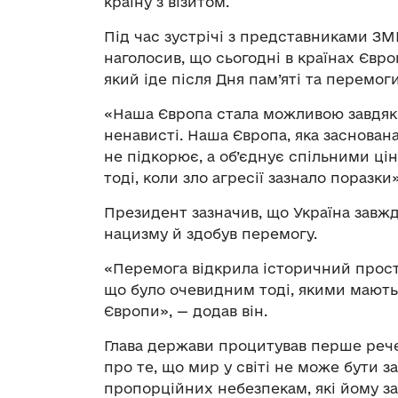
країну з візитом.
Під час зустрічі з представниками ЗМ
наголосив, що сьогодні в країнах Євр
який іде після Дня пам’яті та перемоги
«Наша Європа стала можливою завдяки
ненависті. Наша Європа, яка заснована 
не підкорює, а об’єднує спільними ц
тоді, коли зло агресії зазнало поразк
Президент зазначив, що Україна завжд
нацизму й здобув перемогу.
«Перемога відкрила історичний прості
що було очевидним тоді, якими мають
Європи», — додав він.
Глава держави процитував перше рече
про те, що мир у світі не може бути з
пропорційних небезпекам, які йому з