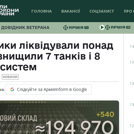
ГОЛОВНА
ВАКАНСІЇ
СОЦЗАХИСТ
ПРО 
ДОВІДНИК ВЕТЕРАНА
ики ліквідували понад
14
знищили 7 танків і 8
13
тсистем
НОВИНИ
13
Слідкуйте за АрміяInform в Google
хв.
13
12