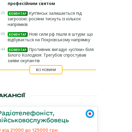
професійним святом
:25
Куп’янськ залишається під
КОМЕНТАР
загрозою: росіяни тиснуть із кількох
напрямків
:03
Нові сили рф пішли в штурм: що
КОМЕНТАР
відбувається на Покровському напрямку
:44
Противник вигадує «успіхи» біля
КОМЕНТАР
Білого Колодязя: Трегубов спростував
заяви окупантів
ВСІ НОВИНИ
АКАНСІЇ
Радіотелефоніст,
військовослужбовець
від 21000 до 125000 грн