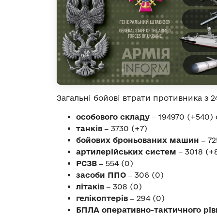
Загальні бойові втрати противника з 24
особового складу ‒
194970 (+540) 
танків ‒
3730 (+7)
бойових броньованих машин ‒
72
артилерійських систем ‒
3018 (+
РСЗВ ‒
554 (0)
засоби ППО ‒
306 (0)
літаків ‒
308 (0)
гелікоптерів ‒
294 (0)
БПЛА оперативно-тактичного рів