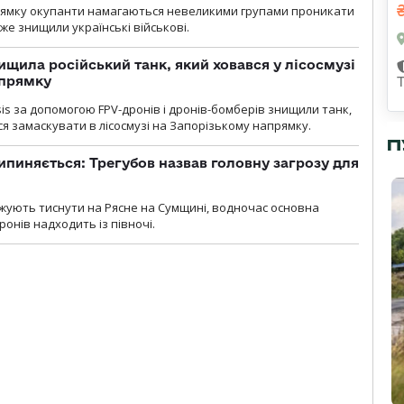
рямку окупанти намагаються невеликими групами проникати
уже знищили українські військові.
ищила російський танк, який ховався у лісосмузі
апрямку
sis за допомогою FPV-дронів і дронів-бомберів знищили танк,
я замаскувати в лісосмузі на Запорізькому напрямку.
П
ипиняється: Трегубов назвав головну загрозу для
вжують тиснути на Рясне на Сумщині, водночас основна
ронів надходить із півночі.