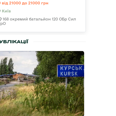
від 21000 до 21000 грн
Київ
168 окремий батальйон 120 ОБр Cил
ТрО
УБЛІКАЦІЇ