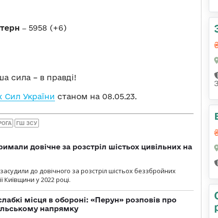
стерн ‒
5958 (+6)
а сила – в правді!
 Сил України
станом на 08.05.23.
РОГА
ГШ ЗСУ
римали довічне за розстріл шістьох цивільних на
 засудили до довічного за розстріл шістьох беззбройних
ї Київщини у 2022 році.
лабкі місця в обороні: «Перун» розповів про
ільському напрямку