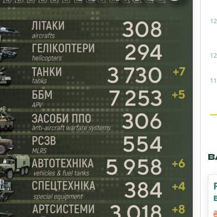
12
12
11
В