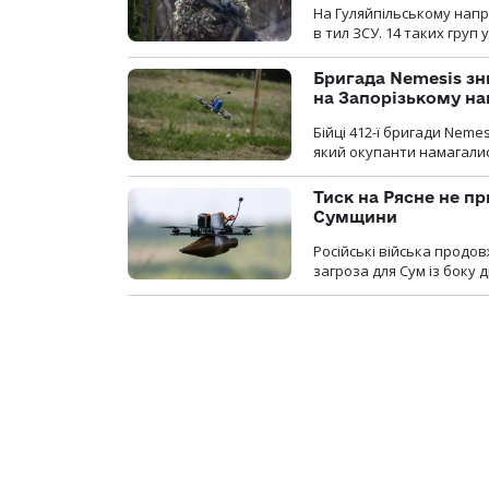
На Гуляйпільському нап
в тил ЗСУ. 14 таких груп 
Бригада Nemesis зн
на Запорізькому н
Бійці 412-ї бригади Neme
який окупанти намагалис
Тиск на Рясне не пр
Сумщини
Російські війська продо
загроза для Сум із боку д