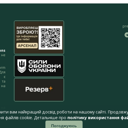
pr
ons
не
orm
Для
м є
 та
 на
 на
чити вам найкращий досвід роботи на нашому сайті. Продовжу
я файлів cookie. Детальніше про
політику використання фай
Погоджуюсь