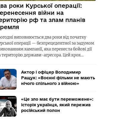
ва роки Курської операції:
еренесення війни на
ериторію рф та злам планів
ремля
ьогодні виповнюється два роки від початку
урської операції — безпрецедентної за задумом
виконанням кампанії, яка перенесла бойові дії
а територію держави-агресора. Цей крок…
Актор і офіцер Володимир
Ращук: «Воєнні фільми не мають
нічого спільного з війною»
«Це зло має бути переможене»:
історія українця, який пережив
російський полон