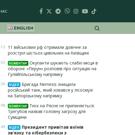
НАС
ENGLISH
:12
11 військових рф отримали довічне за
розстріл шістьох цивільних на Київщині
:53
Окупанти шукають слабкі місця в
КОМЕНТАР
обороні: «Перун» розповів про ситуацію на
Гуляйпільському напрямку
:30
Бригада Nemesis знищила
ВІДЕО
російський танк, який ховався у лісосмузі
на Запорізькому напрямку
:08
Тиск на Рясне не припиняється:
КОМЕНТАР
Трегубов назвав головну загрозу для
Сумщини
:49
Президент привітав воїнів
ВІДЕО
зв’язку та кібербезпеки з