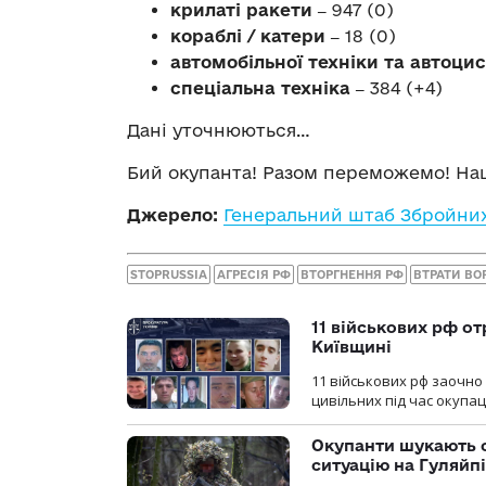
крилаті ракети ‒
947 (0)
кораблі / катери ‒
18 (0)
автомобільної техніки та автоци
спеціальна техніка ‒
384 (+4)
Дані уточнюються…
Бий окупанта! Разом переможемо! Наш
Джерело:
Генеральний штаб Збройних
STOPRUSSIA
АГРЕСІЯ РФ
ВТОРГНЕННЯ РФ
ВТРАТИ ВО
11 військових рф от
Київщині
11 військових рф заочно
цивільних під час окупаці
Окупанти шукають с
ситуацію на Гуляйп