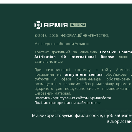
© 2018 - 2026, ІНФОРМАЦІЙНЕ АГЕНТСТВО,
Міністерство оборони України
Контент доступний за ліцензією
Creative Comm
Attribution 4.0 International license
якщо 
зазначено інше.
При використанні контенту з сайту АрміяInf
посилання на
armyinform.com.ua
обов’язкове. 
суб’єктів у сфері онлайн-медіа обов’язкови
розміщення у першому абзаці матеріалу прямого
відкритого для пошукових систем гіперпосилання
цитований матеріал.
Політика користування сайтом АрміяInform
Політика використання файлів cookie
Зауваження та пропозиції по роботі сайту надсилайте
Ми використовуємо файли cookie, щоб забезпе
адресу:
webmaster@armyinform.com.ua
використанн