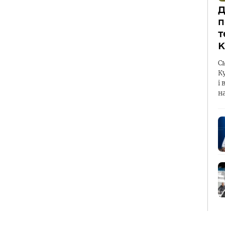
Д
п
т
К
С
К
і 
н