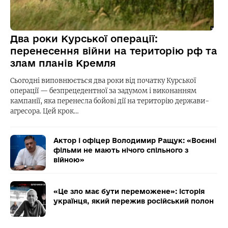
Два роки Курської операції:
перенесення війни на територію рф та
злам планів Кремля
Сьогодні виповнюється два роки від початку Курської
операції — безпрецедентної за задумом і виконанням
кампанії, яка перенесла бойові дії на територію держави-
агресора. Цей крок…
Актор і офіцер Володимир Ращук: «Воєнні
фільми не мають нічого спільного з
війною»
«Це зло має бути переможене»: історія
українця, який пережив російський полон