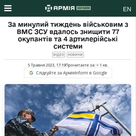
EN
За минулий тиждень військовим з
ВМС ЗСУ вдалось знищити 77
окупантів та 4 артилерійські
системи
ВІДЕО
НОВИНИ
5 Травня 2023, 17:19
Прочитаєте за:
< 1
хв.
Слідкуйте за АрміяInform в Google