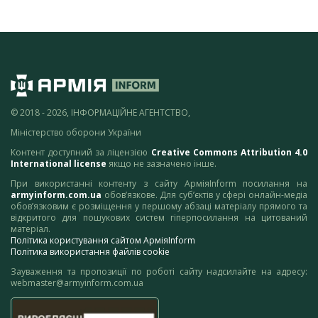
© 2018 - 2026, ІНФОРМАЦІЙНЕ АГЕНТСТВО,
Міністерство оборони України
Контент доступний за ліцензією
Creative Commons Attribution 4.0
International license
якщо не зазначено інше.
При використанні контенту з сайту АрміяInform посилання на
armyinform.com.ua
обов’язкове. Для суб’єктів у сфері онлайн-медіа
обов’язковим є розміщення у першому абзаці матеріалу прямого та
відкритого для пошукових систем гіперпосилання на цитований
матеріал.
Політика користування сайтом АрміяInform
Політика використання файлів cookie
Зауваження та пропозиції по роботі сайту надсилайте на адресу:
webmaster@armyinform.com.ua