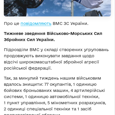
Про це
повідомля
ють
ВМС ЗС України.
Тижневе зведення Військово-Морських Сил
Збройних Сил України.
Підрозділи ВМС у складі створених угруповань
продовжують виконувати завдання щодо
відсічі
широк
омасштабної збройної агресії
російської федерації.
Так, за минулий тиждень нашим військовим
вдалось знищити: 77 окупантів
,
1 одиницю
бойових броньованих машин, 4 артилерійські
системи, 1 одиницю автомобільної техніки,
1 пункт управління, 5 мінометних розрахунків,
2 одиниці спеціальної техніки та 1 засіб
протиповітряної оборони.