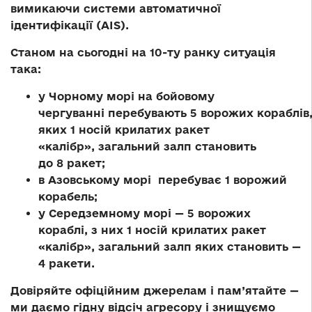
вимикаючи системи автоматичної
ідентифікації (AIS).
Станом на сьогодні на 10-ту ранку ситуація
така:
у Чорному морі на бойовому
чергуванні перебувають 5 ворожих кораблів
яких 1 носій крилатих ракет
«калібр», загальний залп становить
до 8 ракет;
в Азовському морі перебуває 1 ворожий
корабель;
у Середземному морі — 5 ворожих
кораблі, з них 1 носій крилатих ракет
«калібр», загальний залп яких становить —
4 ракети.
Довіряйте офіційним джерелам і пам’ятайте —
ми даємо гідну відсіч агресору і знищуємо