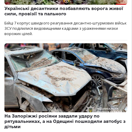
Українські десантники позбавляють ворога живої
сили, провізії та пального
Бійці 7 корпус швидкого реагування десантно-штурмових військ
ЗСУ поділилися видовищними кадрами з ураженнями низки
ворожих цілей.
На Запоріжжі росіяни завдали удару по
рятувальниках, а на Одещині пошкодили автобус з
дітьми