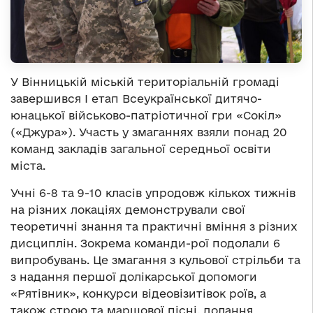
У Вінницькій міській територіальній громаді
завершився І етап Всеукраїнської дитячо-
юнацької військово-патріотичної гри «Сокіл»
(«Джура»). Участь у змаганнях взяли понад 20
команд закладів загальної середньої освіти
міста.
Учні 6-8 та 9-10 класів упродовж кількох тижнів
на різних локаціях демонстрували свої
теоретичні знання та практичні вміння з різних
дисциплін. Зокрема команди-рої подолали 6
випробувань. Це змагання з кульової стрільби та
з надання першої долікарської допомоги
«Рятівник», конкурси відеовізитівок роїв, а
також строю та маршової пісні, долання