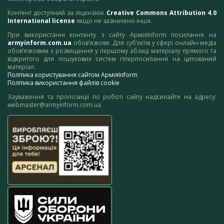
Контент доступний за ліцензією
Creative Commons Attribution 4.0
International license
якщо не зазначено інше.
При використанні контенту з сайту АрміяInform посилання на
armyinform.com.ua
обов’язкове. Для суб’єктів у сфері онлайн-медіа
обов’язковим є розміщення у першому абзаці матеріалу прямого та
відкритого для пошукових систем гіперпосилання на цитований
матеріал.
Політика користування сайтом АрміяInform
Політика використання файлів cookie
Зауваження та пропозиції по роботі сайту надсилайте на адресу:
webmaster@armyinform.com.ua