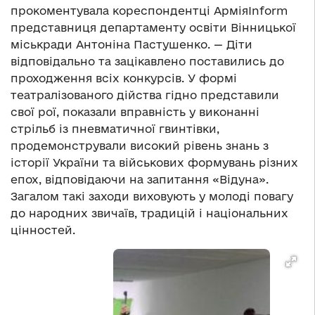
прокоментувала кореспондентці АрміяInform
представниця департаменту освіти Вінницької
міськради Антоніна Пастушенко. — Діти
відповідально та зацікавлено поставились до
проходження всіх конкурсів. У формі
театралізованого дійства гідно представили
свої рої, показали вправність у виконанні
стрільб із пневматичної гвинтівки,
продемонстрували високий рівень знань з
історії України та військових формувань різних
епох, відповідаючи на запитання «Відуна».
Загалом такі заходи виховують у молоді повагу
до народних звичаїв, традицій і національних
цінностей.