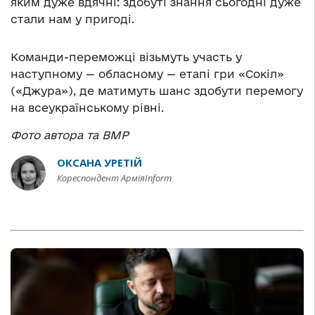
яким дуже вдячні: здобуті знання сьогодні дуже
стали нам у пригоді.
Команди-переможці візьмуть участь у
наступному — обласному — етапі гри «Сокіл»
(«Джура»), де матимуть шанс здобути перемогу
на всеукраїнському рівні.
Фото автора та ВМР
ОКСАНА УРЕТІЙ
Кореспондент АрміяInform