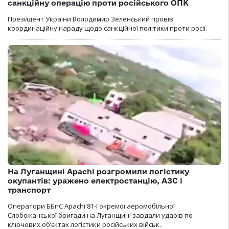
санкційну операцію проти російського ОПК
Президент України Володимир Зеленський провів
координаційну нараду щодо санкційної політики проти росії.
На Луганщині Apachi розгромили логістику
окупантів: уражено електростанцію, АЗС і
транспорт
Оператори ББпС Apachi 81-ї окремої аеромобільної
Слобожанської бригади на Луганщині завдали ударів по
ключових об’єктах логістики російських військ.