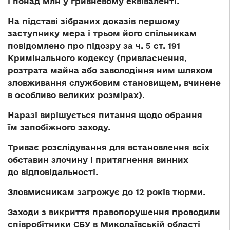
і понад млн у гривневому еквіваленті.
На підставі зібраних доказів першому
заступнику мера і трьом його спільникам
повідомлено про підозру за ч. 5 ст. 191
Кримінального кодексу (привласнення,
розтрата майна або заволодіння ним шляхом
зловживання службовим становищем, вчинене
в особливо великих розмірах).
Наразі вирішується питання щодо обрання
їм запобіжного заходу.
Триває розслідування для встановлення всіх
обставин злочину і притягнення винних
до відповідальності.
Зловмисникам загрожує до 12 років тюрми.
Заходи з викриття правопорушення проводили
співробітники СБУ в Миколаївській області