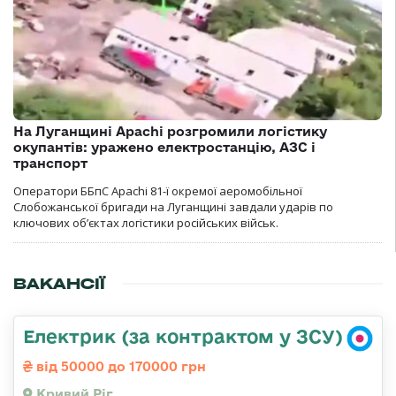
На Луганщині Apachi розгромили логістику
окупантів: уражено електростанцію, АЗС і
транспорт
Оператори ББпС Apachi 81-ї окремої аеромобільної
Слобожанської бригади на Луганщині завдали ударів по
ключових об’єктах логістики російських військ.
ВАКАНСІЇ
Електрик (за контрактом у ЗСУ)
від 50000 до 170000 грн
Кривий Ріг