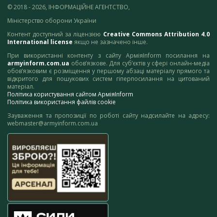
© 2018 - 2026, ІНФОРМАЦІЙНЕ АГЕНТСТВО,
Міністерство оборони України
Контент доступний за ліцензією
Creative Commons Attribution 4.0
International license
якщо не зазначено інше.
При використанні контенту з сайту АрміяInform посилання на
armyinform.com.ua
обов’язкове. Для суб’єктів у сфері онлайн-медіа
обов’язковим є розміщення у першому абзаці матеріалу прямого та
відкритого для пошукових систем гіперпосилання на цитований
матеріал.
Політика користування сайтом АрміяInform
Політика використання файлів cookie
Зауваження та пропозиції по роботі сайту надсилайте на адресу:
webmaster@armyinform.com.ua