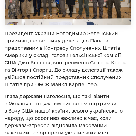
Президент України Володимир Зеленський
прийняв двопартійну делегацію Палати
представників Конгресу Сполучених Штатів
Америки у складі голови Гельсінської комісії
США Джо Вілсона, конгресменів Стівена Коена
та Вікторії Спартц. До складу делегації також
увійшов постійний представник Сполучених
Штатів при ОБСЄ Майкл Карпентер.
Глава держави наголосив, що такі візити
в Україну є потужним сигналом підтримки
з боку США нашої країни, всього українського
народу, що особливо важливо в час, коли
держава-агресор відновила масований
ракетний терор проти українських міст.