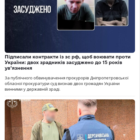
Підписали контракти із зс рф, щоб воювати проти
України: двох зрадників засуджено до 15 років
ув’язнення
За публічного обвинувачення прокурорів Дніпропетровської
обласної прокуратури суд визнав двох громадян України
винними у державній зраді.