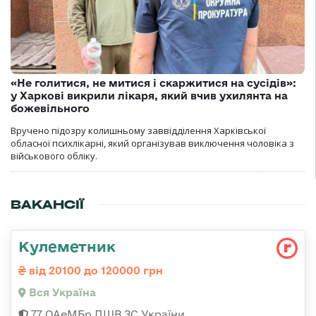
«Не голитися, не митися і скаржитися на сусідів»:
у Харкові викрили лікаря, який вчив ухилянта на
божевільного
Вручено підозру колишньому заввідділення Харківської
обласної психлікарні, який організував виключення чоловіка з
військового обліку.
ВАКАНСІЇ
Кулеметник
від 20100 до 120000 грн
Вся Україна
77 ОАеМБр ДШВ ЗС України