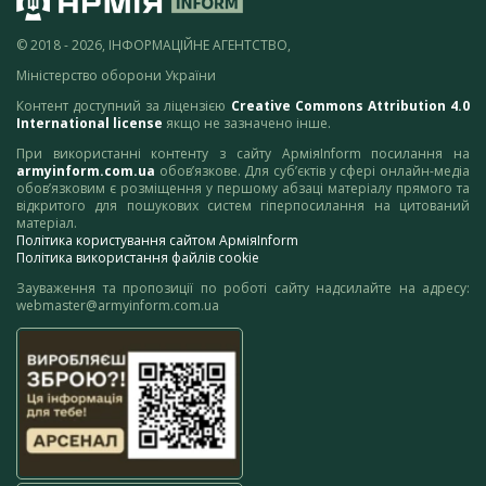
© 2018 - 2026, ІНФОРМАЦІЙНЕ АГЕНТСТВО,
Міністерство оборони України
Контент доступний за ліцензією
Creative Commons Attribution 4.0
International license
якщо не зазначено інше.
При використанні контенту з сайту АрміяInform посилання на
armyinform.com.ua
обов’язкове. Для суб’єктів у сфері онлайн-медіа
обов’язковим є розміщення у першому абзаці матеріалу прямого та
відкритого для пошукових систем гіперпосилання на цитований
матеріал.
Політика користування сайтом АрміяInform
Політика використання файлів cookie
Зауваження та пропозиції по роботі сайту надсилайте на адресу:
webmaster@armyinform.com.ua