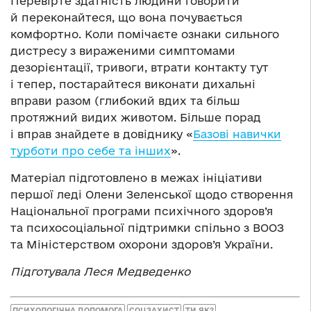
Перевірте здатність людини говорити
й переконайтеся, що вона почувається
комфортно. Коли помічаєте ознаки сильного
дистресу з вираженими симптомами
дезорієнтації, тривоги, втрати контакту тут
і тепер, постарайтеся виконати дихальні
вправи разом (глибокий вдих та більш
протяжний видих животом. Більше порад
і вправ знайдете в довіднику «
Базові навички
турботи про себе та інших
».
Матеріал підготовлено в межах ініціативи
першої леді Олени Зеленської щодо створення
Національної програми психічного здоров’я
та психосоціальної підтримки спільно з ВООЗ
та Міністерством охорони здоров’я України.
Підготувала Леся Медведенко
ПСИХОЛОГІЧНА ДОПОМОГА
СОЦЗАХИСТ
ТИ ЯК?