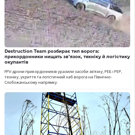
Destruction Team розбирає тил ворога:
прикордонники нищать зв’язок, техніку й логістику
окупантів
FPV-дрони прикордонників уразили засоби зв’язку, РЕБ і РЕР,
техніку, укриття та логістичний хаб ворога на Північно-
Слобожанському напрямку.