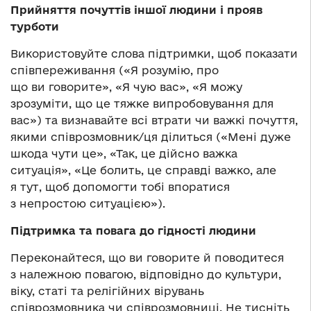
Прийняття почуттів іншої людини і прояв
турботи
Використовуйте слова підтримки, щоб показати
співпереживання («Я розумію, про
що ви говорите», «Я чую вас», «Я можу
зрозуміти, що це тяжке випробовування для
вас») та визнавайте всі втрати чи важкі почуття,
якими співрозмовник/ця ділиться («Мені дуже
шкода чути це», «Так, це дійсно важка
ситуація», «Це болить, це справді важко, але
я тут, щоб допомогти тобі впоратися
з непростою ситуацією»).
Підтримка та повага до гідності людини
Переконайтеся, що ви говорите й поводитеся
з належною повагою, відповідно до культури,
віку, статі та релігійних вірувань
співрозмовника чи співрозмовниці. Не тисніть