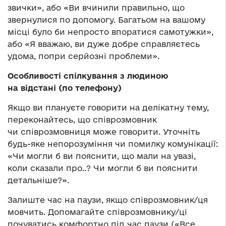
звички», або «Ви вчинили правильно, що
звернулися по допомогу. Багатьом на вашому
місці було би непросто впоратися самотужки»,
або «Я вважаю, ви дуже добре справляєтесь
удома, попри серйозні проблеми».
Особливості
спілкування
з
люди
ною
на відстані (по телефону)
Якщо ви плануєте говорити на делікатну тему,
переконайтесь, що співрозмовник
чи співрозмовниця може говорити. Уточніть
будь-яке непорозуміння чи помилку комунікації:
«Чи могли б ви пояснити, що мали на увазі,
коли сказали про..? Чи могли б ви пояснити
детальніше?».
Залиште час на паузи, якщо співрозмовник/ця
мовчить. Допомагайте співрозмовнику/ці
почуватись комфортно під час паузи («Все