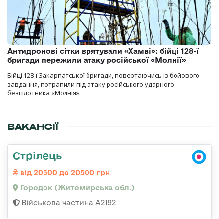
Антидронові сітки врятували «Хамві»: бійці 128-ї
бригади пережили атаку російської «Молнії»
Бійці 128-ї Закарпатської бригади, повертаючись із бойового
завдання, потрапили під атаку російського ударного
безпілотника «Молнія».
ВАКАНСІЇ
Стрілець
від 20500 до 20500 грн
Городок (Житомирська обл.)
Військова частина А2192