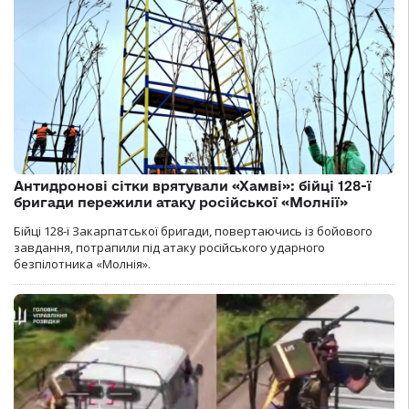
Антидронові сітки врятували «Хамві»: бійці 128-ї
бригади пережили атаку російської «Молнії»
Бійці 128-ї Закарпатської бригади, повертаючись із бойового
завдання, потрапили під атаку російського ударного
безпілотника «Молнія».