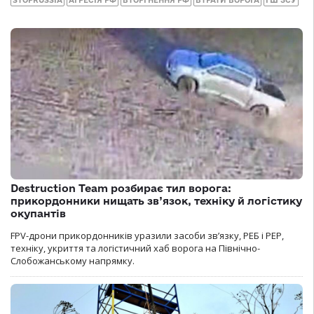
STOPRUSSIA
АГРЕСІЯ РФ
ВТОРГНЕННЯ РФ
ВТРАТИ ВОРОГА
ГШ ЗСУ
Destruction Team розбирає тил ворога:
прикордонники нищать зв’язок, техніку й логістику
окупантів
FPV-дрони прикордонників уразили засоби зв’язку, РЕБ і РЕР,
техніку, укриття та логістичний хаб ворога на Північно-
Слобожанському напрямку.