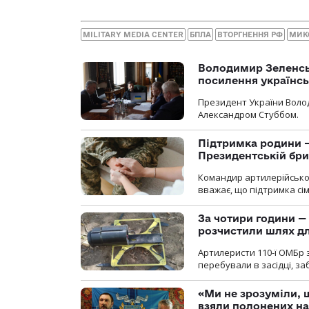
MILITARY MEDIA CENTER
БПЛА
ВТОРГНЕННЯ РФ
МИК
Володимир Зеленсь
посилення українс
Президент України Воло
Александром Стуббом.
Підтримка родини —
Президентській бриг
Командир артилерійсько
вважає, що підтримка сі
За чотири години — 
розчистили шлях д
Артилеристи 110-ї ОМБр з
перебували в засідці, з
«Ми не зрозуміли, 
взяли полонених н