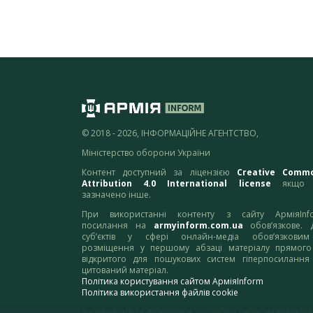
© 2018 - 2026, ІНФОРМАЦІЙНЕ АГЕНТСТВО,
Міністерство оборони України
Контент доступний за ліцензією
Creative Comm
Attribution 4.0 International license
якщо 
зазначено інше.
При використанні контенту з сайту АрміяInf
посилання на
armyinform.com.ua
обов’язкове. 
суб’єктів у сфері онлайн-медіа обов’язкови
розміщення у першому абзаці матеріалу прямого
відкритого для пошукових систем гіперпосилання
цитований матеріал.
Політика користування сайтом АрміяInform
Політика використання файлів cookie
Зауваження та пропозиції по роботі сайту надсилайте