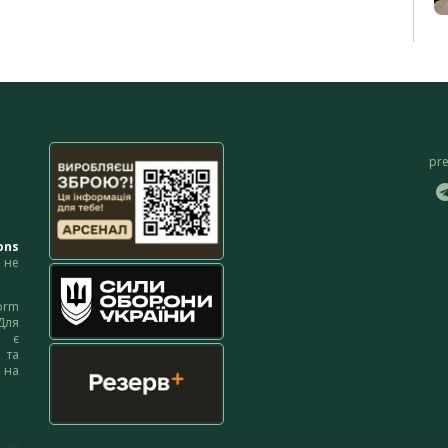
pr
ons
не
orm
Для
м є
 та
 на
 на