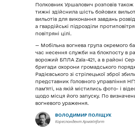
Полковник Уршалович розповів також п
тижні здійснила шість бойових вильот
вильотів для виконання завдань розвід
а гвардійські підрозділи протиповітр
повітряні цілі.
— Мобільна вогнева група окремого б
час несення служби на блокпосту в ра
ворожий БПЛА Zala-421, а в районі Се
бригади охорони громадського порядк
Радієвського зі стрілецької зброї зби
представник Головного управління НГУ
пам’яті, на якій містились фото- і ві
щодо місця його запуску. По визначе
вогневого ураження.
ВОЛОДИМИР ПОЛІЩУК
Кореспондент АрміяInform