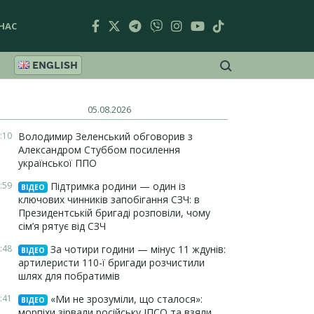
НАС
ENGLISH
05.08.2026
:10
Володимир Зеленський обговорив з
Александром Стуббом посилення
української ППО
:59
Підтримка родини — один із
ВІДЕО
ключових чинників запобігання СЗЧ: в
Президентській бригаді розповіли, чому
сім’я рятує від СЗЧ
:48
За чотири години — мінус 11 ждунів:
ВІДЕО
артилеристи 110-ї бригади розчистили
шлях для побратимів
:41
«Ми не зрозуміли, що сталося»:
ВІДЕО
морпіхи зірвали російську ІПСО та взяли