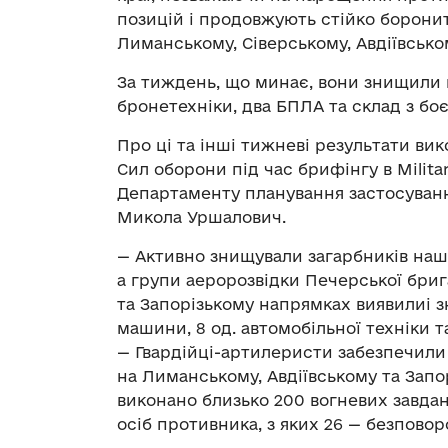
позицій і продовжують стійко боронит
Лиманському, Сіверському, Авдіївсько
За тиждень, що минає, вони знищили п
бронетехніки, два БПЛА та склад з бо
Про ці та інші тижневі результати вик
Сил оборони під час брифінгу в Milit
Департаменту планування застосуванн
Микола Уршалович.
— Активно знищували загарбників наші 
а групи аеророзвідки Печерської бри
та Запорізькому напрямках виявилиі зн
машини, 8 од. автомобільної техніки т
— Гвардійці-артилеристи забезпечили 
на Лиманському, Авдіївському та Зап
виконано близько 200 вогневих завда
осіб противника, з яких 26 — безповор