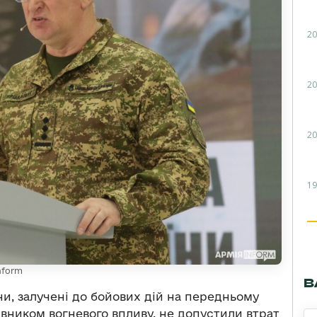
20
20
20
19
nform
В
ни, залучені до бойових дій на передньому
вником вогневого впливу, не допустили втрат