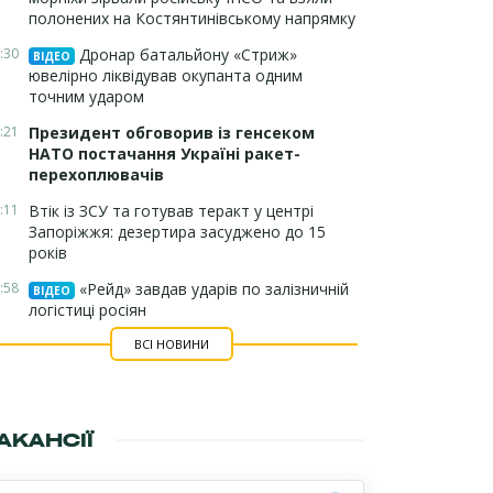
полонених на Костянтинівському напрямку
:30
Дронар батальйону «Стриж»
ВІДЕО
ювелірно ліквідував окупанта одним
точним ударом
:21
Президент обговорив із генсеком
НАТО постачання Україні ракет-
перехоплювачів
:11
Втік із ЗСУ та готував теракт у центрі
Запоріжжя: дезертира засуджено до 15
років
:58
«Рейд» завдав ударів по залізничній
ВІДЕО
логістиці росіян
ВСІ НОВИНИ
АКАНСІЇ