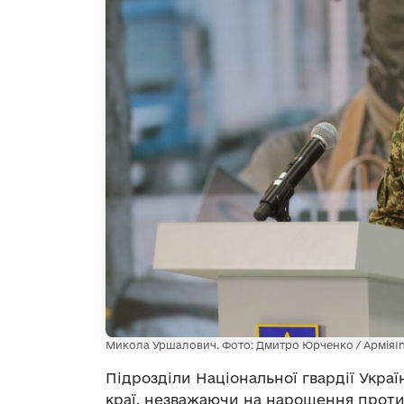
Микола Уршалович. Фото: Дмитро Юрченко / АрміяI
Підрозділи Національної гвардії Украї
краї, незважаючи на нарощення проти