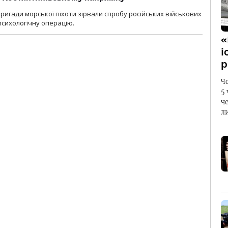
бригади морської піхоти зірвали спробу російських військових
сихологічну операцію.
«
і
р
Ч
5
ч
л