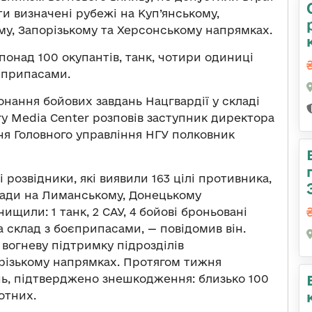
и визначені рубежі на Куп’янському,
му, Запорізькому та Херсонському напрямках.
онад 100 окупантів, танк, чотири одиниці
єприпасами.
онання бойових завдань Нацгвардії у складі
ary Media Center розповів заступник директора
я Головного управління НГУ полковник
розвідники, які виявили 163 цілі противника,
гади на Лиманському, Донецькому
ищили: 1 танк, 2 САУ, 4 бойові броньовані
а склад з боєприпасами, — повідомив він.
вогневу підтримку підрозділів
орізькому напрямках. Протягом тижня
нь, підтверджено знешкодження: близько 100
отних.