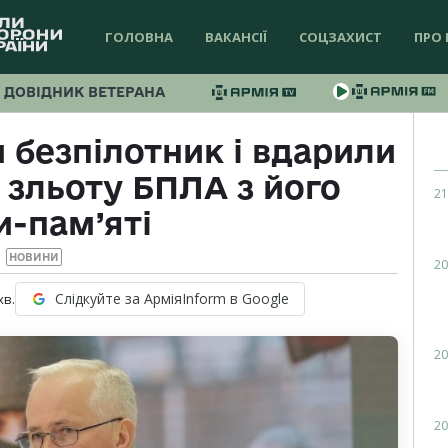
ГОЛОВНА
ВАКАНСІЇ
СОЦЗАХИСТ
ПРО 
ДОВІДНИК ВЕТЕРАНА
 безпілотник і вдарили
 зльоту БПЛА з його
21
и-пам’яті
НОВИНИ
20
Слідкуйте за АрміяInform в Google
хв.
20
20