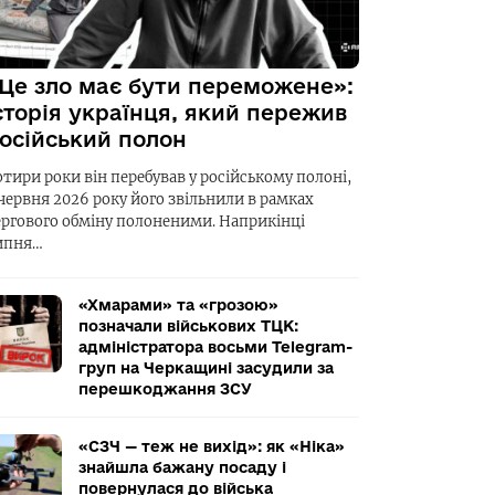
Це зло має бути переможене»:
сторія українця, який пережив
осійський полон
отири роки він перебував у російському полоні,
 червня 2026 року його звільнили в рамках
ергового обміну полоненими. Наприкінці
ипня…
«Хмарами» та «грозою»
позначали військових ТЦК:
адміністратора восьми Telegram-
груп на Черкащині засудили за
перешкоджання ЗСУ
«СЗЧ — теж не вихід»: як «Ніка»
знайшла бажану посаду і
повернулася до війська