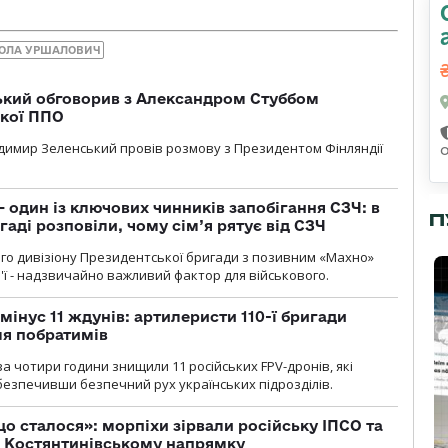
ОЛА УРШАЛОВИЧ
кий обговорив з Александром Стуббом
ької ППО
димир Зеленський провів розмову з Президентом Фінляндії
 один із ключових чинників запобігання СЗЧ: в
П
аді розповіли, чому сім’я рятує від СЗЧ
го дивізіону Президентської бригади з позивним «Махно»
м'ї - надзвичайно важливий фактор для військового.
мінус 11 ждунів: артилеристи 110-ї бригади
ля побратимів
а чотири години знищили 11 російських FPV-дронів, які
абезпечивши безпечний рух українських підрозділів.
що сталося»: морпіхи зірвали російську ІПСО та
а Костянтинівському напрямку