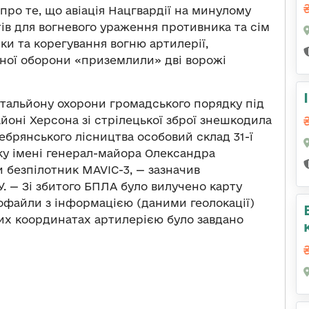
ро те, що авіація Нацгвардії на минулому
ів для вогневого ураження противника та сім
ки та корегування вогню артилерії,
яної оборони «приземлили» дві ворожі
атальйону охорони громадського порядку під
йоні Херсона зі стрілецької зброї знешкодила
ребрянського лісництва особовий склад 31-ї
у імені генерал-майора Олександра
ли безпілотник MAVIC-3, — зазначив
. — Зі збитого БПЛА було вилучено карту
деофайли з інформацією (даними геолокації)
них координатах артилерією було завдано