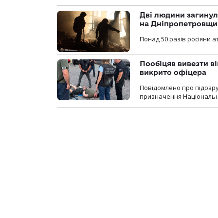
Дві людини загинул
на Дніпропетровщи
Понад 50 разів росіяни 
Пообіцяв вивезти ві
викрито офіцера
Повідомлено про підозр
призначення Національної 