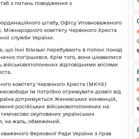
аб з питань поводження з
Координаційного штабу, Офісу Уповноваженого
и, Міжнародного комітету Червоного Хреста
ної служби України.
е, що їхні близькі перебувають в полоні понад
 значно погіршився. Крім того, вони цікавилися
ь військовополонених відповідними місіями
ста.
ного комітету Червоного Хреста (МКЧХ)
 несвободи їм потрібно отримувати дозвіл від
Україна дотримується Женевських конвенцій,
мання російських військовополонених на
на тимчасово окупованих українських
я, на жаль, обмежений.
оваженого Верховної Ради України з прав