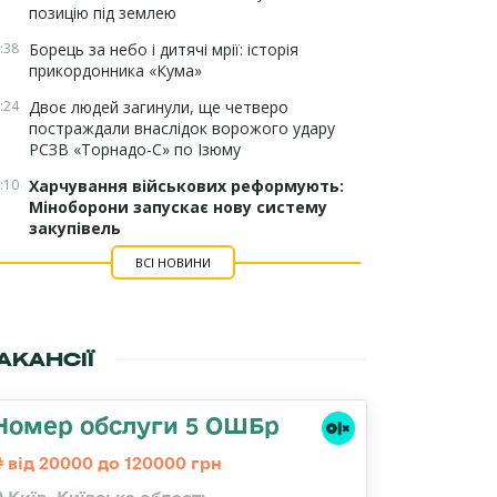
позицію під землею
:38
Борець за небо і дитячі мрії: історія
прикордонника «Кума»
:24
Двоє людей загинули, ще четверо
постраждали внаслідок ворожого удару
РСЗВ «Торнадо-С» по Ізюму
:10
Харчування військових реформують:
Міноборони запускає нову систему
закупівель
ВСІ НОВИНИ
АКАНСІЇ
Номер обслуги 5 ОШБр
від 20000 до 120000 грн