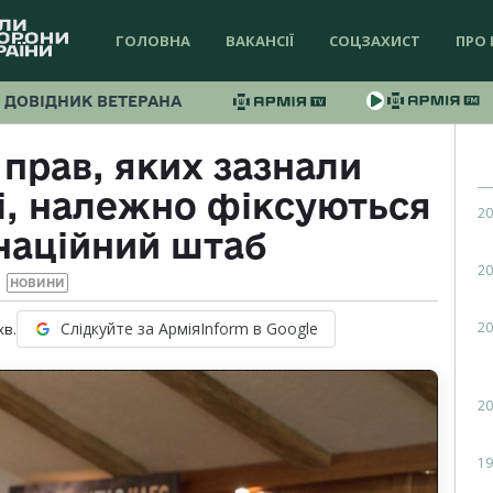
ГОЛОВНА
ВАКАНСІЇ
СОЦЗАХИСТ
ПРО 
ДОВІДНИК ВЕТЕРАНА
прав, яких зазнали
і, належно фіксуються
20
наційний штаб
20
НОВИНИ
20
Слідкуйте за АрміяInform в Google
хв.
20
19