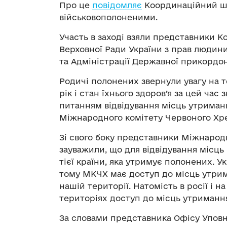
Про це
повідомляє
Координаційний шт
військовополоненими.
Участь в заході взяли представники 
Верховної Ради України з прав людин
та Адміністрації Державної прикордон
Родичі полонених звернули увагу на т
рік і стан їхнього здоров’я за цей час
питанням відвідування місць утриман
Міжнародного комітету Червоного Хре
Зі свого боку представники Міжнарод
зауважили, що для відвідування місць
тієї країни, яка утримує полонених. 
тому МКЧХ має доступ до місць утри
нашій території. Натомість в росії і 
територіях доступ до місць утриманн
За словами представника Офісу Уповн