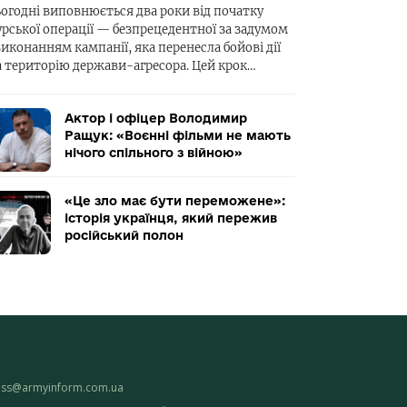
ьогодні виповнюється два роки від початку
урської операції — безпрецедентної за задумом
виконанням кампанії, яка перенесла бойові дії
а територію держави-агресора. Цей крок…
Актор і офіцер Володимир
Ращук: «Воєнні фільми не мають
нічого спільного з війною»
«Це зло має бути переможене»:
історія українця, який пережив
російський полон
ess@armyinform.com.ua