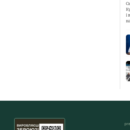
С
К
і 
н
pr