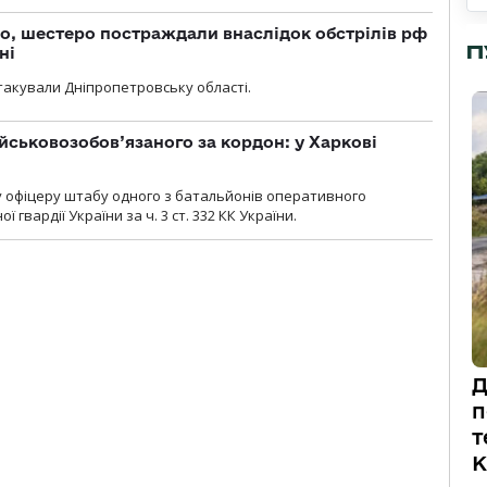
о, шестеро постраждали внаслідок обстрілів рф
П
ні
атакували Дніпропетровську області.
йськовозобов’язаного за кордон: у Харкові
у офіцеру штабу одного з батальйонів оперативного
гвардії України за ч. 3 ст. 332 КК України.
Д
п
т
К