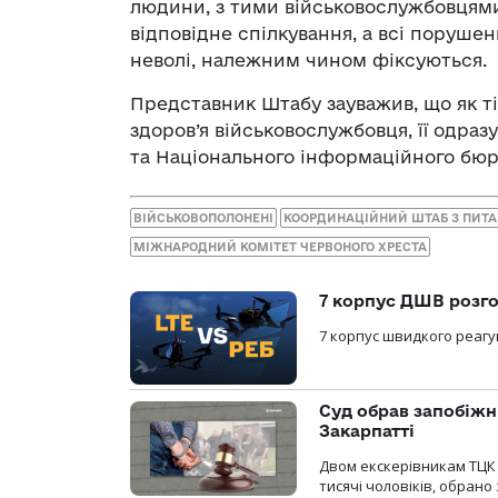
людини, з тими військовослужбовцями
відповідне спілкування, а всі порушен
неволі, належним чином фіксуються.
Представник Штабу зауважив, що як ті
здоров’я військовослужбовця, її одра
та Національного інформаційного бюр
ВІЙСЬКОВОПОЛОНЕНІ
КООРДИНАЦІЙНИЙ ШТАБ З ПИТ
МІЖНАРОДНИЙ КОМІТЕТ ЧЕРВОНОГО ХРЕСТА
7 корпус ДШВ розго
7 корпус швидкого реагу
Суд обрав запобіжн
Закарпатті
Двом екскерівникам ТЦК 
тисячі чоловіків, обрано