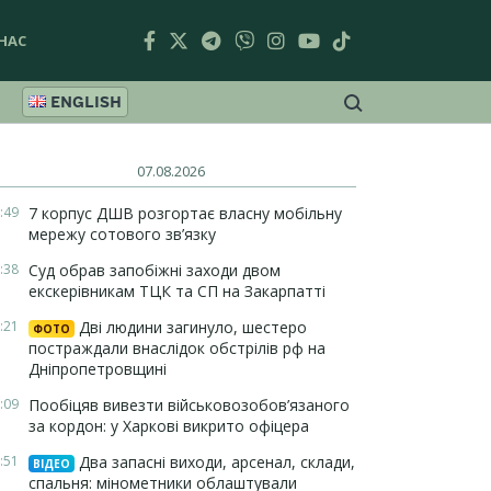
НАС
ENGLISH
07.08.2026
:49
7 корпус ДШВ розгортає власну мобільну
мережу сотового зв’язку
:38
Суд обрав запобіжні заходи двом
екскерівникам ТЦК та СП на Закарпатті
:21
Дві людини загинуло, шестеро
ФОТО
постраждали внаслідок обстрілів рф на
Дніпропетровщині
:09
Пообіцяв вивезти військовозобов’язаного
за кордон: у Харкові викрито офіцера
:51
Два запасні виходи, арсенал, склади,
ВІДЕО
спальня: мінометники облаштували