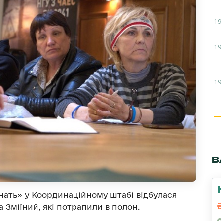
19
19
19
В
овчать» у Координаційному штабі відбулася
 Зміїний, які потрапили в полон.