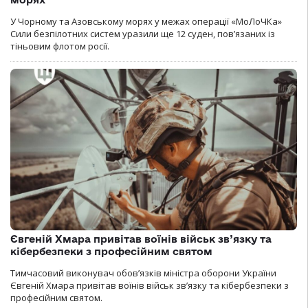
У Чорному та Азовському морях у межах операції «МоЛоЧКа»
Сили безпілотних систем уразили ще 12 суден, пов’язаних із
тіньовим флотом росії.
Євгеній Хмара привітав воїнів військ зв’язку та
кібербезпеки з професійним святом
Тимчасовий виконувач обов’язків міністра оборони України
Євгеній Хмара привітав воїнів військ зв’язку та кібербезпеки з
професійним святом.