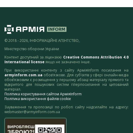
© 2018 - 2026, ІНФОРМАЦІЙНЕ АГЕНТСТВО,
Міністерство оборони України
Контент доступний за ліцензією
Creative Commons Attribution 4.0
International license
якщо не зазначено інше.
При використанні контенту з сайту АрміяInform посилання на
armyinform.com.ua
обов’язкове. Для суб’єктів у сфері онлайн-медіа
обов’язковим є розміщення у першому абзаці матеріалу прямого та
відкритого для пошукових систем гіперпосилання на цитований
матеріал.
Політика користування сайтом АрміяInform
Політика використання файлів cookie
Зауваження та пропозиції по роботі сайту надсилайте на адресу:
webmaster@armyinform.com.ua