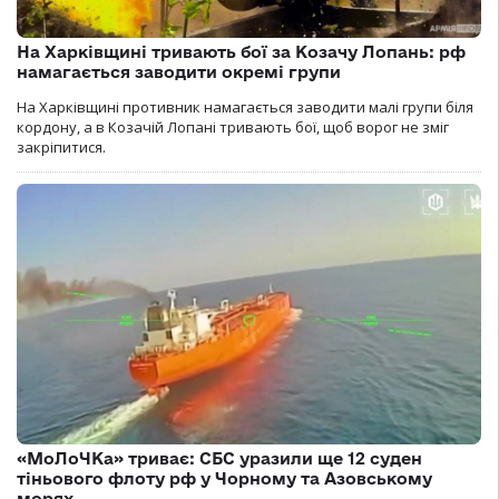
На Харківщині тривають бої за Козачу Лопань: рф
намагається заводити окремі групи
На Харківщині противник намагається заводити малі групи біля
кордону, а в Козачій Лопані тривають бої, щоб ворог не зміг
закріпитися.
«МоЛоЧКа» триває: СБС уразили ще 12 суден
тіньового флоту рф у Чорному та Азовському
морях