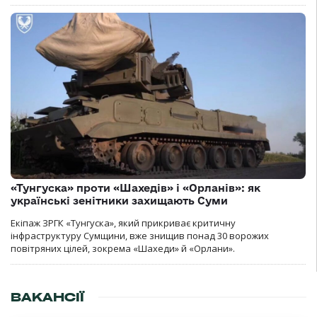
«Тунгуска» проти «Шахедів» і «Орланів»: як
українські зенітники захищають Суми
Екіпаж ЗРГК «Тунгуска», який прикриває критичну
інфраструктуру Сумщини, вже знищив понад 30 ворожих
повітряних цілей, зокрема «Шахеди» й «Орлани».
ВАКАНСІЇ