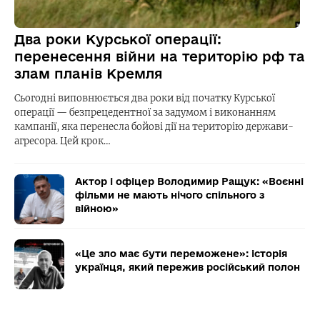
Два роки Курської операції:
перенесення війни на територію рф та
злам планів Кремля
Сьогодні виповнюється два роки від початку Курської
операції — безпрецедентної за задумом і виконанням
кампанії, яка перенесла бойові дії на територію держави-
агресора. Цей крок…
Актор і офіцер Володимир Ращук: «Воєнні
фільми не мають нічого спільного з
війною»
«Це зло має бути переможене»: історія
українця, який пережив російський полон