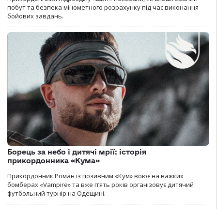
побут та безпека мінометного розрахунку під час виконання
бойових завдань.
Борець за небо і дитячі мрії: історія
прикордонника «Кума»
Прикордонник Роман із позивним «Кум» воює на важких
бомберах «Vampire» та вже п’ять років організовує дитячий
футбольний турнір на Одещині.