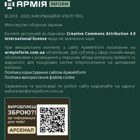
© 2018 - 2026, ІНФОРМАЦІЙНЕ АГЕНТСТВО,
Міністерство оборони України
Контент доступний за ліцензією
Creative Commons Attribution 4.0
International license
якщо не зазначено інше.
При використанні контенту з сайту АрміяInform посилання на
armyinform.com.ua
обов’язкове. Для суб’єктів у сфері онлайн-медіа
обов’язковим є розміщення у першому абзаці матеріалу прямого та
відкритого для пошукових систем гіперпосилання на цитований
матеріал.
Політика користування сайтом АрміяInform
Політика використання файлів cookie
Зауваження та пропозиції по роботі сайту надсилайте на адресу:
webmaster@armyinform.com.ua