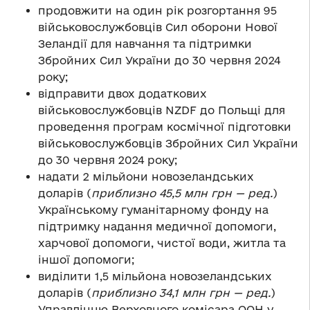
продовжити на один рік розгортання 95
військовослужбовців Сил оборони Нової
Зеландії для навчання та підтримки
Збройних Сил України до 30 червня 2024
року;
відправити двох додаткових
військовослужбовців NZDF до Польщі для
проведення програм космічної підготовки
військовослужбовців Збройних Сил України
до 30 червня 2024 року;
надати 2 мільйони новозеландських
доларів (
приблизно 45,5 млн грн
— ред.
)
Українському гуманітарному фонду на
підтримку надання медичної допомоги,
харчової допомоги, чистої води, житла та
іншої допомоги;
виділити 1,5 мільйона новозеландських
доларів (
приблизно 34,1 млн грн
— ред.
)
Управлінню Верховного комісара ООН у