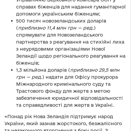
справах біженців для надання гуманітарної
допомоги українським біженцям;
500 тисяч новозеландських доларів
(
приблизно 11,4 млн грн
— ред.
)
спрямувати для Новозеландського
партнерства з реагування на стихійні лиха
з неурядовими організаціями Нової
Зеландії щодо регіонального реагування на
біженців;
1,3 мільйона доларів (
приблизно 29,5 млн
грн
— ред.
) надати для Офісу прокурора
Міжнародного кримінального суду та
Трастового фонду для жертв з метою
забезпечення юридичної відповідальності
та справедливості для жертв в Україні.
«Понад рік Нова Зеландія підтримує народ
України, який зазнав жорстокого, безжалісного
та незаконного вторгнення з боку росії. З