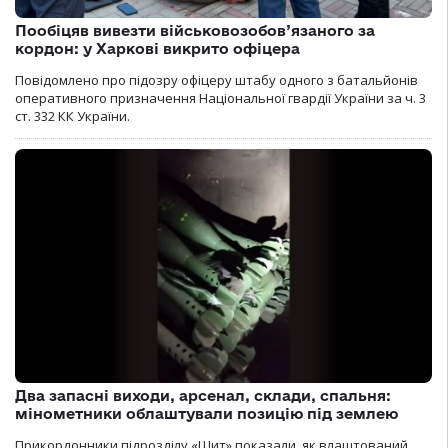
Пообіцяв вивезти військовозобов’язаного за
кордон: у Харкові викрито офіцера
Повідомлено про підозру офіцеру штабу одного з батальйонів
оперативного призначення Національної гвардії України за ч. 3
ст. 332 КК України.
Два запасні виходи, арсенал, склади, спальня:
мінометники облаштували позицію під землею
Прикордонники підрозділу «Щит» показали, як влаштований