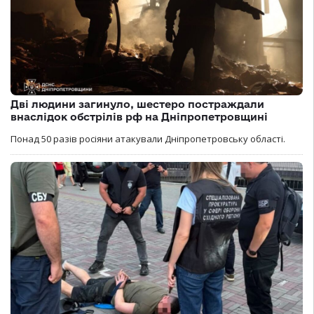
Дві людини загинуло, шестеро постраждали
внаслідок обстрілів рф на Дніпропетровщині
Понад 50 разів росіяни атакували Дніпропетровську області.