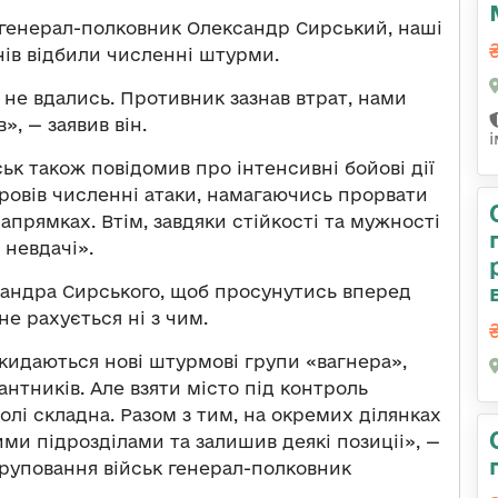
 генерал-полковник Олександр Сирський, наші
нів відбили численні штурми.
 не вдались. Противник зазнав втрат, нами
», — заявив він.
ьк також повідомив про інтенсивні бойові дії
провів численні атаки, намагаючись прорвати
апрямках. Втім, завдяки стійкості та мужності
 невдачі».
сандра Сирського, щоб просунутись вперед
е рахується ні з чим.
 кидаються нові штурмові групи «вагнера»,
нтників. Але взяти місто під контроль
олі складна. Разом з тим, на окремих ділянках
ми підрозділами та залишив деякі позиціі», —
руповання військ генерал-полковник