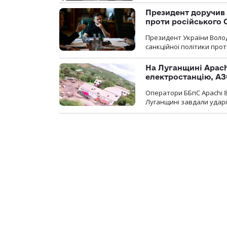
Президент доручив 
проти російського
Президент України Воло
санкційної політики проти
На Луганщині Apach
електростанцію, АЗ
Оператори ББпС Apachi 8
Луганщині завдали ударів