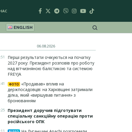
НАС
ENGLISH
06.08.2026
:51
Перші результати очікуються на початку
2027 року: Президент розповів про роботу
над вітчизняною балістикою та системою
FREYJA
:41
«Продавав» вплив на
ФОТО
держпосадовців: на Харківщині затримали
ділка, який «вирішував питання» з
бронюванням
:25
Президент доручив підготувати
спеціальну санкційну операцію проти
російського ОПК
:11
На Луганщині Apachi розгромили
ВІДЕО