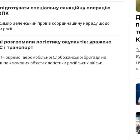
підготувати спеціальну санкційну операцію
 ОПК
Д
димир Зеленський провів координаційну нараду щодо
п
 росії.
т
К
i розгромили логістику окупантів: уражено
С і транспорт
С
К
1-ї окремої аеромобільної Слобожанської бригади на
 по ключових об’єктах логістики російських військ.
і 
н