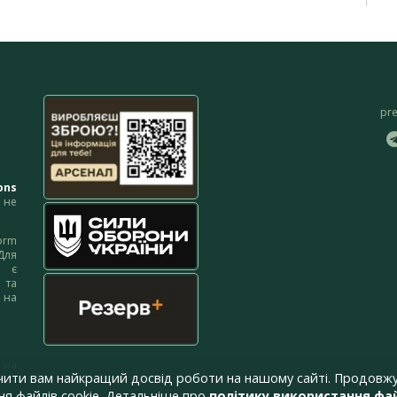
pr
ons
не
orm
Для
м є
 та
 на
 на
чити вам найкращий досвід роботи на нашому сайті. Продовжу
я файлів cookie. Детальніше про
політику використання фай