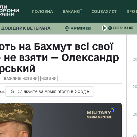
ГОЛОВНА
ВАКАНСІЇ
СОЦЗАХИСТ
ПРО 
ДОВІДНИК ВЕТЕРАНА
ть на Бахмут всі свої
о не взяти — Олександр
20
рський
И
ВАЖЛИВІ НОВИНИ
НОВИНИ
20
Слідкуйте за АрміяInform в Google
хв.
20
20