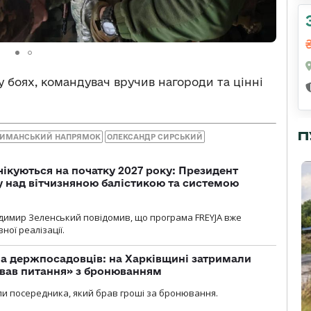
у боях, командувач вручив нагороди та цінні
П
ИМАНСЬКИЙ НАПРЯМОК
ОЛЕКСАНДР СИРСЬКИЙ
чікуються на початку 2027 року: Президент
у над вітчизняною балістикою та системою
димир Зеленський повідомив, що програма FREYJA вже
ної реалізації.
а держпосадовців: на Харківщині затримали
ував питання» з бронюванням
и посередника, який брав гроші за бронювання.