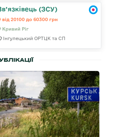
Зв’язківець (ЗСУ)
від 20100 до 60300 грн
Кривий Ріг
Інгулецький ОРТЦК та СП
УБЛІКАЦІЇ