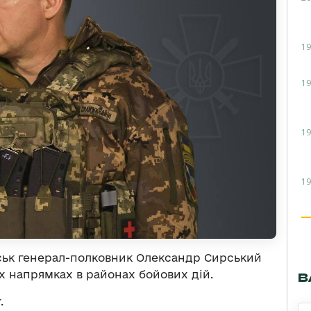
19
19
19
19
ськ генерал-полковник Олександр Сирський
ох напрямках в районах бойових дій.
В
.