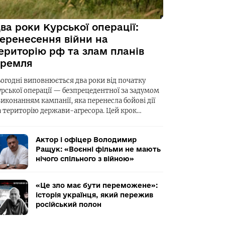
ва роки Курської операції:
еренесення війни на
ериторію рф та злам планів
ремля
ьогодні виповнюється два роки від початку
урської операції — безпрецедентної за задумом
виконанням кампанії, яка перенесла бойові дії
а територію держави-агресора. Цей крок…
Актор і офіцер Володимир
Ращук: «Воєнні фільми не мають
нічого спільного з війною»
«Це зло має бути переможене»:
історія українця, який пережив
російський полон