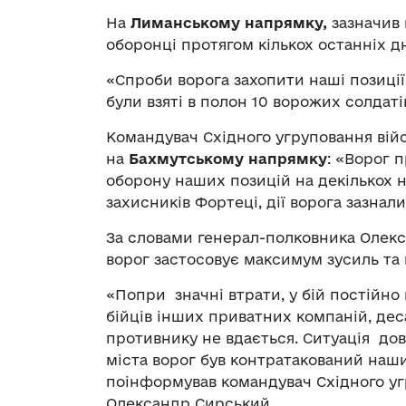
На
Лиманському напрямку,
зазначив
оборонці протягом кількох останніх д
«Спроби ворога захопити наші позиції
були взяті в полон 10 ворожих солдатів
Командувач Східного угруповання війс
на
Бахмутському напрямку
: «Ворог 
оборону наших позицій на декількох н
захисників Фортеці, дії ворога зазнали
За словами генерал-полковника Олек
ворог застосовує максимум зусиль та н
«Попри значні втрати, у бій постійно
бійців інших приватних компаній, деса
противнику не вдається. Ситуація дов
міста ворог був контратакований наши
поінформував командувач Східного уг
Олександр Сирський.