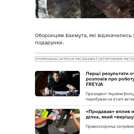
Оборонцям Бахмута, які відзначились 
подарунки.
STOPRUSSIA
АГРЕСІЯ РФ
БАХМУТ
ВТОРГНЕННЯ РФ
Л
Перші результати о
розповів про робот
FREYJA
Президент України Воло
перебуває на етапі актив
«Продавав» вплив н
ділка, який «виріш
Правоохоронці затримал