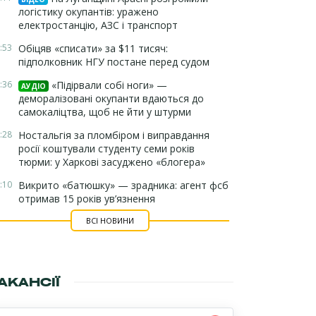
логістику окупантів: уражено
електростанцію, АЗС і транспорт
:53
Обіцяв «списати» за $11 тисяч:
підполковник НГУ постане перед судом
:36
«Підірвали собі ноги» —
АУДІО
деморалізовані окупанти вдаються до
самокаліцтва, щоб не йти у штурми
:28
Ностальгія за пломбіром і виправдання
росії коштували студенту семи років
тюрми: у Харкові засуджено «блогера»
:10
Викрито «батюшку» — зрадника: агент фсб
отримав 15 років ув’язнення
ВСІ НОВИНИ
АКАНСІЇ