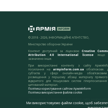
© 2018 - 2026, ІНФОРМАЦІЙНЕ АГЕНТСТВО,
Міністерство оборони України
Контент доступний за ліцензією
Creative Comm
Attribution 4.0 International license
якщо 
зазначено інше.
При використанні контенту з сайту АрміяInf
посилання на
armyinform.com.ua
обов’язкове. 
суб’єктів у сфері онлайн-медіа обов’язкови
розміщення у першому абзаці матеріалу прямого
відкритого для пошукових систем гіперпосилання
цитований матеріал.
Політика користування сайтом АрміяInform
Політика використання файлів cookie
Зауваження та пропозиції по роботі сайту надсилайте
Ми використовуємо файли cookie, щоб забезпе
адресу:
webmaster@armyinform.com.ua
використанн