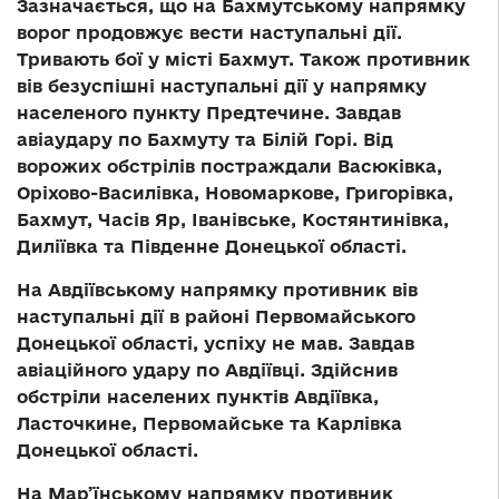
Зазначається, що на Бахмутському напрямку
ворог продовжує вести наступальні дії.
Тривають бої у місті Бахмут. Також противник
вів безуспішні наступальні дії у напрямку
населеного пункту Предтечине. Завдав
авіаудару по Бахмуту та Білій Горі. Від
ворожих обстрілів постраждали Васюківка,
Оріхово-Василівка, Новомаркове, Григорівка,
Бахмут, Часів Яр, Іванівське, Костянтинівка,
Диліївка та Південне Донецької області.
На Авдіївському напрямку противник вів
наступальні дії в районі Первомайського
Донецької області, успіху не мав. Завдав
авіаційного удару по Авдіївці. Здійснив
обстріли населених пунктів Авдіївка,
Ласточкине, Первомайське та Карлівка
Донецької області.
На Мар’їнському напрямку противник