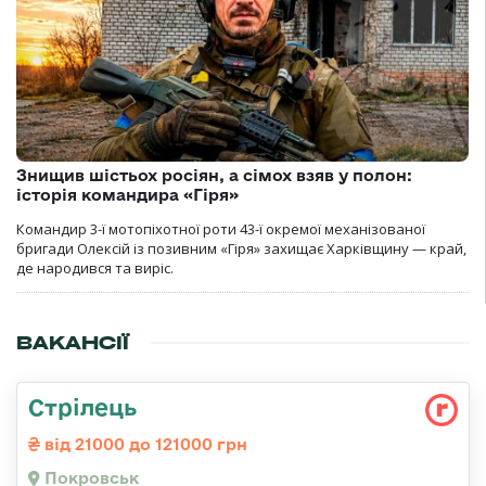
Знищив шістьох росіян, а сімох взяв у полон:
історія командира «Гіря»
Командир 3-ї мотопіхотної роти 43-ї окремої механізованої
бригади Олексій із позивним «Гіря» захищає Харківщину — край,
де народився та виріс.
ВАКАНСІЇ
Стрілець
від 21000 до 121000 грн
Покровськ