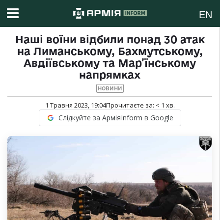
EN
Наші воїни відбили понад 30 атак
на Лиманському, Бахмутському,
Авдіївському та Мар’їнському
напрямках
НОВИНИ
1 Травня 2023, 19:04
Прочитаєте за:
< 1
хв.
Слідкуйте за АрміяInform в Google