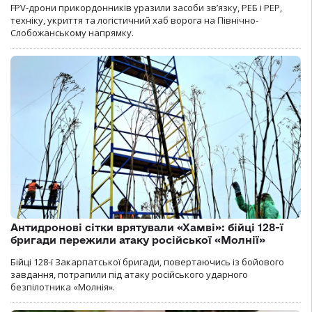
FPV-дрони прикордонників уразили засоби зв’язку, РЕБ і РЕР,
техніку, укриття та логістичний хаб ворога на Північно-
Слобожанському напрямку.
Антидронові сітки врятували «Хамві»: бійці 128-ї
бригади пережили атаку російської «Молнії»
Бійці 128-ї Закарпатської бригади, повертаючись із бойового
завдання, потрапили під атаку російського ударного
безпілотника «Молнія».