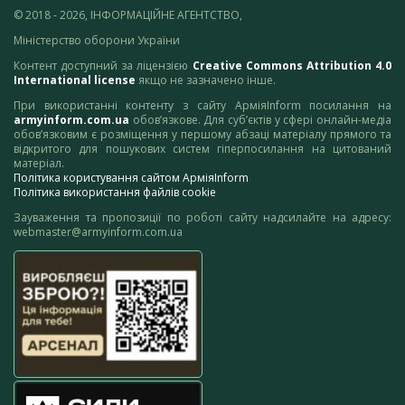
© 2018 - 2026, ІНФОРМАЦІЙНЕ АГЕНТСТВО,
Міністерство оборони України
Контент доступний за ліцензією
Creative Commons Attribution 4.0
International license
якщо не зазначено інше.
При використанні контенту з сайту АрміяInform посилання на
armyinform.com.ua
обов’язкове. Для суб’єктів у сфері онлайн-медіа
обов’язковим є розміщення у першому абзаці матеріалу прямого та
відкритого для пошукових систем гіперпосилання на цитований
матеріал.
Політика користування сайтом АрміяInform
Політика використання файлів cookie
Зауваження та пропозиції по роботі сайту надсилайте на адресу:
webmaster@armyinform.com.ua